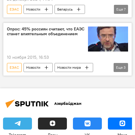
ЕЭАС
Новости
Беларусь
Еще
7
Экономика
Александр Лукашенко
Минск
Торговля
Финансы
Опрос: 45% россиян считают, что ЕАЭС
станет влиятельным объединением
цифровизация
Промышленность
10 ноября 2015, 16:53
ЕЭАС
Новости
Новости мира
Еще
3
Москва
Валерий Федоров
ФЕАМ-2015
Азербайджан
Telegram
Дзен
VK
Макс