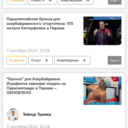
Плавание
Новости
Азербайджан
Еще
7
Путешествие
Каспийское море
Казахстан
США
Великобритания
Паралимпийская бронза для
азербайджанского спортсмена: 100
Министерство молодежи и спорта АР
Баку
метров баттерфляем в Париже
7 сентября 2024, 22:59
Плавание
Спорт
Азербайджан
Еще
4
Франция
Париж
Паралимпийские игры
Медаль
"Бронза" для Азербайджана:
Исрафилов завоевал медаль на
Паралимпиаде в Париже –
ОБНОВЛЕНО
Теймур Тушиев
5 сентября 2024, 22:24