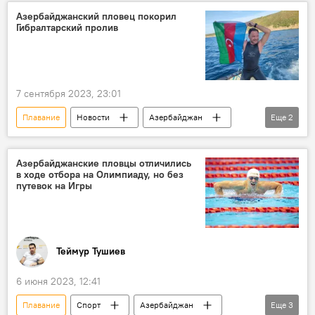
Азербайджан
Медали
Азербайджанский пловец покорил
Гибралтарский пролив
Сулейман Исмаилзаде
Серебряная медаль
Спорт
7 сентября 2023, 23:01
Плавание
Новости
Азербайджан
Еще
2
Министерство молодежи и спорта АР
Гибралтар
Азербайджанские пловцы отличились
в ходе отбора на Олимпиаду, но без
путевок на Игры
Теймур Тушиев
6 июня 2023, 12:41
Плавание
Спорт
Азербайджан
Еще
3