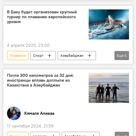
Спорт
В Баку будет организован крупный
турнир по плаванию европейского
уровня
4 апреля 2025, 23:00
Плавание
Спорт
Азербайджан
Еще
5
Баку
Чемпионат Европы
Заур Алиев
Почти 300 километров за 32 дня:
иностранцы вплавь доплыли из
Международная федерация плавания (FINA)
Казахстана в Азербайджан
Дворец водных видов спорта
Кямаля Алиева
17 сентября 2024, 21:59