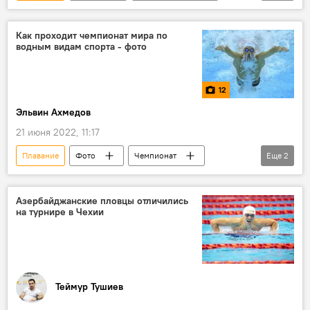
международный турнир
Чехия
медали
Как проходит чемпионат мира по
водным видам спорта - фото
12
Эльвин Ахмедов
21 июня 2022, 11:17
Плавание
Фото
Чемпионат
Еще
2
Чемпионат мира
ЖИЗНЬ
Азербайджанские пловцы отличились
на турнире в Чехии
Теймур Тушиев