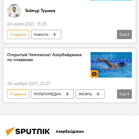
Теймур Тушиев
24 июля 2021, 15:25
Плавание
Новости
Еще
6
Олимпийские игры-2020 в Токио
Спорт
ЖИЗНЬ
Азербайджан
Открытый Чемпионат Азербайджана
по плаванию
Новости мира
Олимпиада 2022
24 ноября 2017, 21:27
Плавание
МУЛЬТИМЕДИА
ЖИЗНЬ
Еще
9
Азербайджан
Спорт
Фото
Новости
Баку
Дворец водных видов спорта
Чемпионат
Азербайджан
Заплыв
Первенство