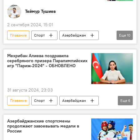
Теймур Тушиев
2 сентября 2024, 15:01
Плавание
Спорт
Азербайджан
Еще
10
Париж
Франция
Паралимпийские игры
паралимпийцы
Мехрибан Алиева поздравила
серебряного призера Паралимпийских
Национальный паралимпийский комитет Азербайджана
игр "Париж-2024" - ОБНОВЛЕНО
Золотая Медаль
Серебряная медаль
бронзовый призер
Тхэквондо
31 августа 2024, 23:03
Легкая атлетика
Плавание
Спорт
Азербайджан
Еще
6
национальная сборная
Паралимпийские игры
Паралимпийец
Азербайджанские спортсмены
продолжают завоевывать медали в
Париж
Франция
России
Серебряная медаль