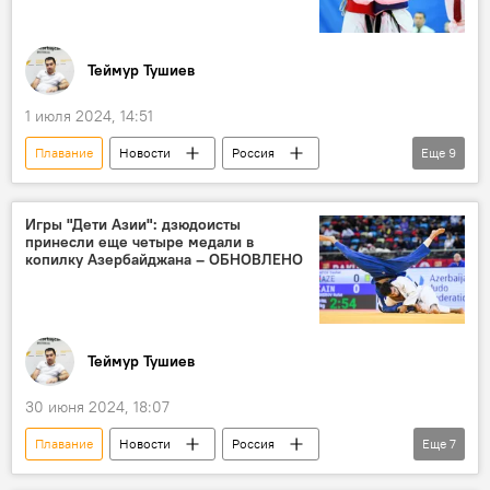
Теймур Тушиев
1 июля 2024, 14:51
Плавание
Новости
Россия
Еще
9
Якутск
VIII Игры "Дети Азии"
Азербайджан
Победители
Медали
Игры "Дети Азии": дзюдоисты
принесли еще четыре медали в
Сулейман Исмаилзаде
Вольная борьба
копилку Азербайджана – ОБНОВЛЕНО
Серебро
Спорт
Теймур Тушиев
30 июня 2024, 18:07
Плавание
Новости
Россия
Еще
7
Якутия
VIII Игры "Дети Азии"