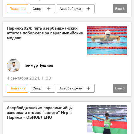
Плавание
Спорт
Азербайджан
Еще
6
Франция
Париж
Паралимпийские игры
паралимпийцы
Париж-2024: пять азербайджанских
атлетов поборются за паралимпийские
Золотая Медаль
спортсмены
медали
Теймур Тушиев
4 сентября 2024, 11:00
Плавание
Спорт
Азербайджан
Еще
6
Франция
Париж
Паралимпийские игры
Стрельба
Азербайджанские паралимпийцы
завоевали второе "золото" Игр в
Пауэрлифтинг
Медаль
Париже - ОБНОВЛЕНО