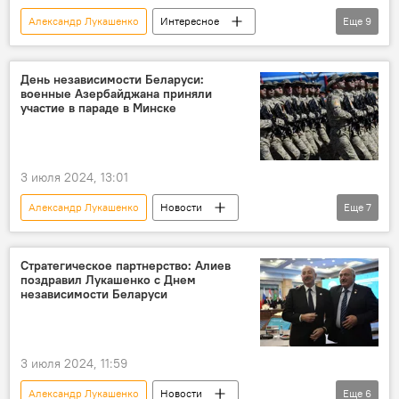
Александр Лукашенко
Интересное
Еще
9
Кто сегодня родился
Какой сегодня праздник
Азербайджан
День независимости Беларуси:
военные Азербайджана приняли
Россия
Физики
Джаз
участие в параде в Минске
Беларусь
Независимость
Артисты
3 июля 2024, 13:01
Александр Лукашенко
Новости
Еще
7
Азербайджан
Беларусь
Военный парад
Закир Гасанов
Стратегическое партнерство: Алиев
поздравил Лукашенко с Днем
Министерство обороны АР
независимости Беларуси
День независимости
История
3 июля 2024, 11:59
Александр Лукашенко
Новости
Еще
6