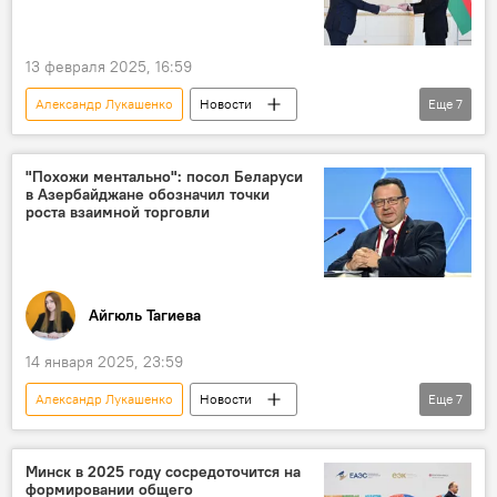
Эмомали Рахмон
Великая Победа
Президент
Беларусь
Таджикистан
13 февраля 2025, 16:59
Александр Лукашенко
Новости
Еще
7
Азербайджан
Турция
Беларусь
Политика
Ильхам Алиев
Сирия
"Похожи ментально": посол Беларуси
в Азербайджане обозначил точки
Президент
роста взаимной торговли
Айгюль Тагиева
14 января 2025, 23:59
Александр Лукашенко
Новости
Еще
7
Азербайджан
Беларусь
Посольство Республики Беларусь в Азербайджане
Минск в 2025 году сосредоточится на
формировании общего