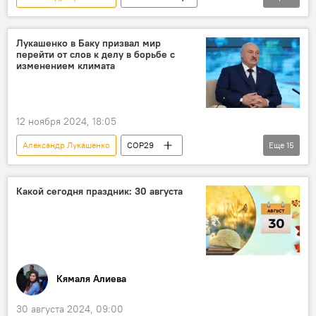
Россия
США
Вооружение
Ракеты
Германия
Владимир Путин
Лукашенко в Баку призвал мир
перейти от слов к делу в борьбе с
Президент
ракета "Кинжал"
изменением климата
гиперзвуковые ракеты "Циркон"
гиперзвуковое оружие
Украина
12 ноября 2024, 18:05
Запад
Конфликт
Александр Лукашенко
COP29
Еще
15
Азербайджан
Баку
29-я сессия Конференции сторон Рамочной конвенции ООН по изменению климата
Какой сегодня праздник: 30 августа
Беларусь
Заявление
Изменения климата
Борьба
Парижское соглашение по климату
Украина
Ближний Восток
Война
Кямаля Алиева
Инновации
Окружающая среда
30 августа 2024, 09:00
Воздействие
Политика