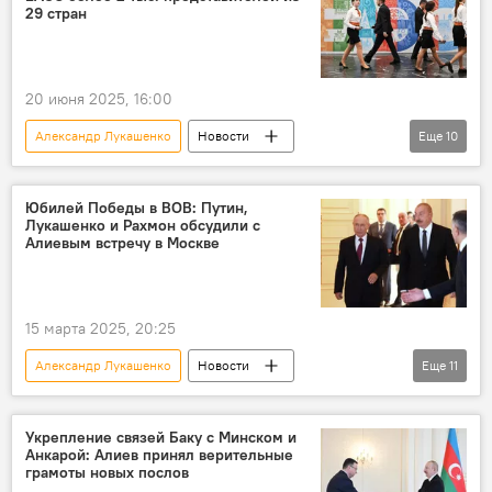
29 стран
20 июня 2025, 16:00
Александр Лукашенко
Новости
Еще
10
Беларусь
Минск
ЕАЭС
Евразийский экономический форум
Юбилей Победы в ВОВ: Путин,
Лукашенко и Рахмон обсудили с
Высший Евразийский экономический совет
Алиевым встречу в Москве
Участники
Азия
Африка
Бакытжан Сагинтаев
15 марта 2025, 20:25
Евразийская экономическая комиссия
Александр Лукашенко
Новости
Еще
11
Политика
Азербайджан
Россия
Политика
Великая Отечественная война
Укрепление связей Баку с Минском и
Анкарой: Алиев принял верительные
Владимир Путин
Ильхам Алиев
грамоты новых послов