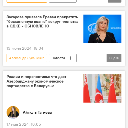
Азербайджан
Беларусь
День независимости
Политика
Захарова призвала Ереван прекратить
"бесконечную возню" вокруг членства
Ильхам Алиев
Поздравление
в ОДКБ - ОБНОВЛЕНО
13 июня 2024, 18:34
Александр Лукашенко
Новости
Еще
16
Армения
Никол Пашинян
Заявление
Беларусь
ОДКБ
Реалии и перспективы: что даст
Азербайджану экономическое
Обвинения
Азербайджан
партнерство с Беларусью
Карабах
Война
Подготовка
Южный Кавказ
Новости мира
Политика
демарш
СНГ
Айгюль Тагиева
ЕАЭС
Сотрудничество
17 мая 2024, 10:05