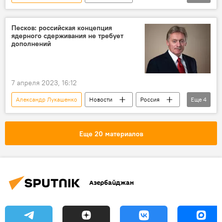
Беларусь
Украина
Предупреждение
Песков: российская концепция
ядерного сдерживания не требует
дополнений
7 апреля 2023, 16:12
Александр Лукашенко
Новости
Россия
Еще
4
Дмитрий Песков
Беларусь
ядерное оружие
Владимир Путин
Еще 20 материалов
Азербайджан