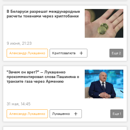
Россия
Белоруссия
высокоскоростная железнодорожная магистраль
В Беларуси разрешат международные
расчеты токенами через криптобанки
Владимир Путин
9 июня, 21:23
Александр Лукашенко
Криптовалюта
Еще
2
Беларусь
Биткоины
"Зачем он врет?" — Лукашенко
прокомментировал слова Пашиняна о
транзите газа через Армению
31 мая, 14:45
Александр Лукашенко
Лукашенко
Еще
1
Россия
Армения