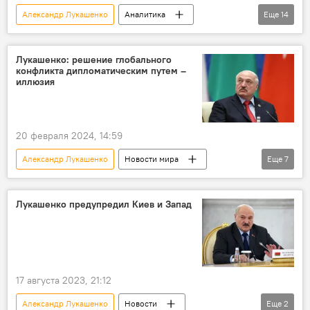
Александр Лукашенко
Аналитика
Еще
14
Азербайджан
Беларусь
Экономика
Сельское хозяйство
Лукашенко: решение глобального
конфликта дипломатическим путем –
агропромышленный комплекс
удобрения
иллюзия
мнение
взаиморасчет
нацвалюты
Товарооборот
Ильхам Алиев
20 февраля 2024, 14:59
эксперт Эмин Гарибли
Сотрудничество
Александр Лукашенко
Новости мира
Еще
7
Политика
Беларусь
Политика
Запад
Польша
США
Разведка
Лукашенко предупредил Киев и Запад
Центральное разведывательное управление США (ЦРУ)
17 августа 2023, 21:12
Александр Лукашенко
Новости
Еще
2