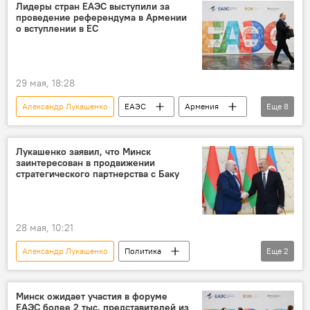
Лидеры стран ЕАЭС выступили за
проведение референдума в Армении
о вступлении в ЕС
29 мая, 18:28
Александр Лукашенко
ЕАЭС
Армения
Еще
8
Россия
Казахстан
Киргизия
Владимир Путин
Касым-Жомарт Токаев
Лукашенко заявил, что Минск
заинтересован в продвижении
Садыр Жапаров
ЕС
Белоруссия
стратегического партнерства с Баку
28 мая, 10:21
Александр Лукашенко
Политика
Еще
2
Ильхам Алиев
Азербайджан
Минск ожидает участия в форуме
ЕАЭС более 2 тыс. представителей из