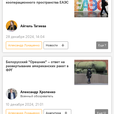
Промышленность
здравоохранение
кооперационного пространства ЕАЭС
Фармацевтика
IT-технологии
Айгюль Тагиева
28 декабря 2024, 14:04
Александр Лукашенко
Новости
Еще
7
Беларусь
ЕЭАС
Экономика
Минск
Торговля
Финансы
Белорусский "Орешник" – ответ на
развертывание американских ракет в
цифровизация
Промышленность
ФРГ
Александр Хроленко
Военный обозреватель
10 декабря 2024, 21:01
Александр Лукашенко
Аналитика
Еще
12