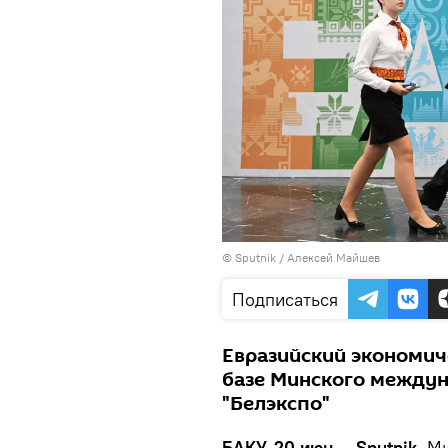
© Sputnik / Алексей Майшев
Подписаться
Евразийский экономич
базе Минского междун
"Белэкспо"
БАКУ, 20 июн — Sputnik.
Ми