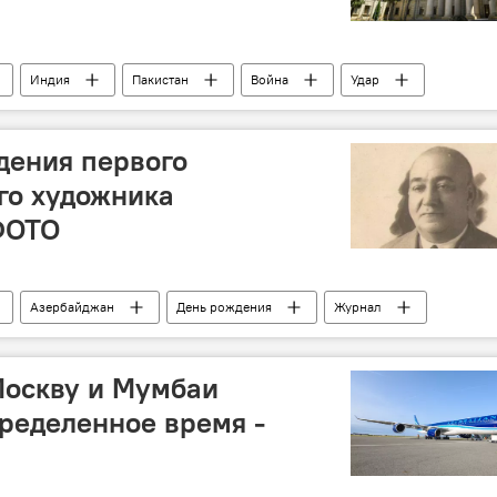
Индия
Пакистан
Война
Удар
Эскалация
массовая гибель
дения первого
го художника
ФОТО
Азербайджан
День рождения
Журнал
арикатура
школа
Москву и Мумбаи
ределенное время -