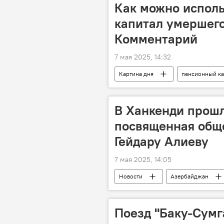
Как можно испол
капитал умершего
Комментарий
7 мая 2025, 14:32
Картина дня
пенсионный ка
Азербайджан
лица
Инвалидность
возраст
В Ханкенди прош
посвященная общ
Гейдару Алиеву
7 мая 2025, 14:05
Новости
Азербайджан
Карабахский экономический район
Общенациональный лидер Азербайдж
Поезд "Баку-Сумг