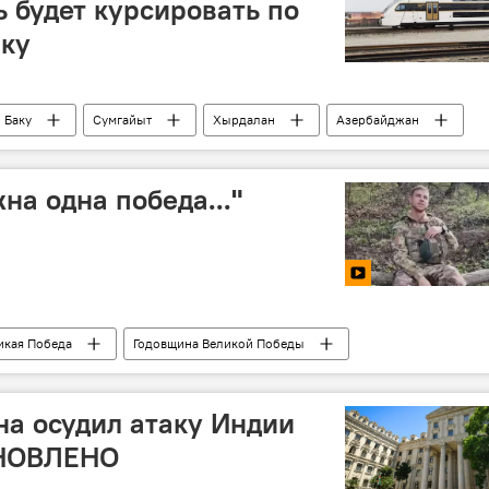
 будет курсировать по
ику
Баку
Сумгайыт
Хырдалан
Азербайджан
бшерон
Железная дорога
Пассажир
Суббота
Пиршаги
дорога
на одна победа..."
икая Победа
Годовщина Великой Победы
ственная война
фашизм
Булат Окуджава
а осудил атаку Индии
БНОВЛЕНО