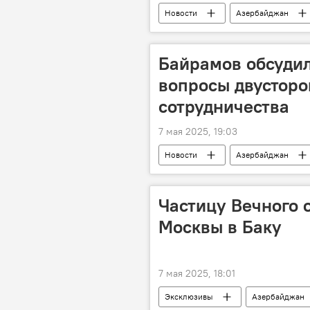
Новости
Азербайджан
Общенациональный лидер Азербайдж
Великая отечественная война
Байрамов обсудил
вопросы двусторо
сотрудничества
7 мая 2025, 19:03
Новости
Азербайджан
Официальный визит
Презид
Частицу Вечного 
Москвы в Баку
7 мая 2025, 18:01
Эксклюзивы
Азербайджан