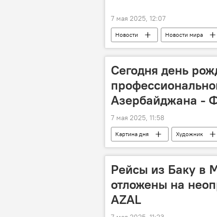
7 мая 2025, 12:07
Новости
Новости мира
Погибшие
Раненые
Сегодня день рож
профессионально
Азербайджана - 
7 мая 2025, 11:58
Картина дня
Художник
Выставка
Сатира
к
Рейсы из Баку в 
отложены на неоп
AZAL