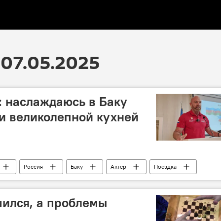
07.05.2025
: наслаждаюсь в Баку
и великолепной кухней
Россия
Баку
Актер
Поездка
омаев
Азербайджанская кухня
ился, а проблемы