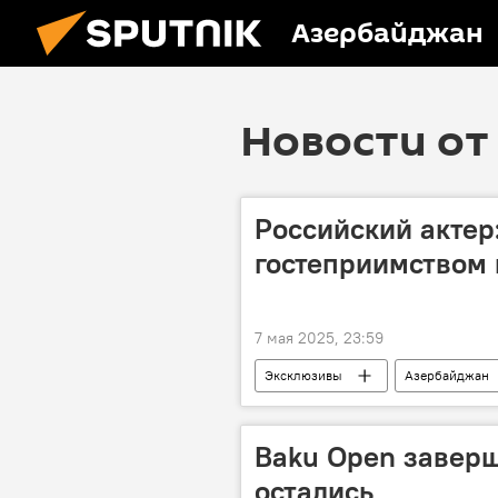
Азербайджан
Новости от 
Российский актер
гостеприимством 
7 мая 2025, 23:59
Эксклюзивы
Азербайджан
Кинематограф
Муслим Маг
Baku Open заверш
остались