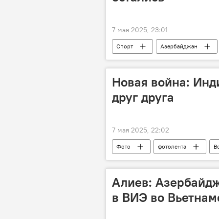
7 мая 2025, 23:01
Спорт
Азербайджан
шахматный фестиваль Baku Open
гроссмейстер Ниджат Абасов
Новая война: Инд
друг друга
7 мая 2025, 22:02
Фото
фотолента
В
атака
Теракт
Напря
Алиев: Азербайдж
в ВИЭ во Вьетна