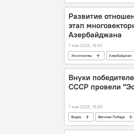
Посольство России в Азербайджане
Победа
День Победы
Развитие отношен
этап многовектор
Азербайджана
7 мая 2025, 16:02
Эксклюзивы
Азербайджан
двусторонние отношения
В
Самир Шарифов
Внуки победителе
СССР провели "Э
7 мая 2025, 15:05
Видео
Великая Победа
СССР
внуки
фаши