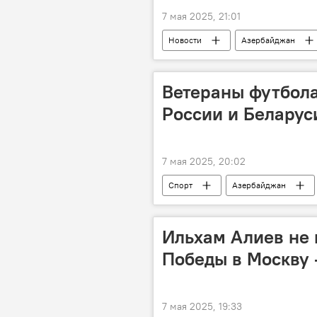
7 мая 2025, 21:01
Новости
Азербайджан
государственный флаг
Визи
Международный аэропорт Гейдар Ал
Ветераны футбола
России и Беларус
7 мая 2025, 20:02
Спорт
Азербайджан
Министерство молодежи и спорта АР
Ильхам Алиев не 
Победы в Москву 
7 мая 2025, 19:33