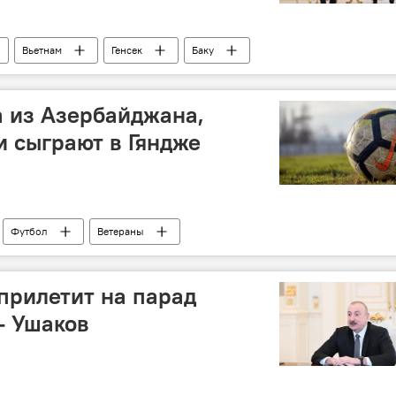
Вьетнам
Генсек
Баку
т
Ильхам Алиев
Мехрибан Алиева
иев
 из Азербайджана,
и сыграют в Гяндже
Футбол
Ветераны
Игры стран СНГ
Гянджа
АФФА
прилетит на парад
- Ушаков