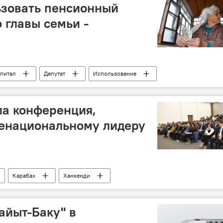
ьзовать пенсионный
 главы семьи -
питал
Депутат
Использование
несовершеннолетние
дети
пенсия по возрасту
Вугар Байрамов
ла конференция,
енациональному лидеру
Карабах
Ханкенди
Университет
конференция
ана Гейдар Алиев
айыт-Баку" в