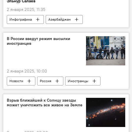
Эльнур Салаев
ОАО "Азерэнержи"
SOCAR
2 января 2025, 11:35
Обращения
Общество
Заседание
Инфографика
Азербайджан
Денежные переводы
Физические лица
Россия
Турция
США
В России введут режим высылки
иностранцев
Положительное сальдо
2 января 2025, 10:00
Новости
Россия
Иностранцы
лица без гражданства
миграционный режим
Высылка
Взрыв ближайшей к Солнцу звезды
может уничтожить все живое на Земле
Законодательство
Реестр контролируемых лиц
Ограничительные меры