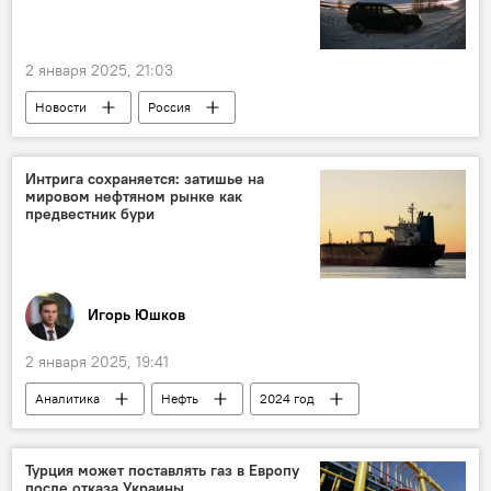
Киностудия "Азербайджанфильм"
"НариманФильм"
Итоги года
2 января 2025, 21:03
Новости
Россия
Магаданская область РФ
губернатор Магаданской области Сергей Носов
Интрига сохраняется: затишье на
мировом нефтяном рынке как
северное сияние
Солнце
вспышки
предвестник бури
Магнитная буря
Общество
Игорь Юшков
2 января 2025, 19:41
Аналитика
Нефть
2024 год
Рынок
Добыча нефти
Россия
Казахстан
Азербайджан
США
Турция может поставлять газ в Европу
после отказа Украины