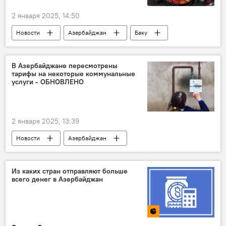
2 января 2025, 14:50
Новости
Азербайджан
Баку
Гран-при Азербайджана "Формулы-1"
Сроки
2025 год
В Азербайджане пересмотрены
тарифы на некоторые коммунальные
Международная автомобильная федерация (FIA)
услуги - ОБНОВЛЕНО
календарь
Королевские гонки
Спорт
2 января 2025, 13:39
Новости
Азербайджан
Тарифный (ценовой) совет
Коммунальные тарифы
пересмотр
Из каких стран отправляют больше
всего денег в Азербайджан
Газоснабжение
Теплоснабжение
Водоснабжение
Государственное агентство водных ресурсов Азербайджана