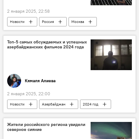
Общество
2 января 2025, 22:58
Новости
Россия
Москва
МГУ
2024 год
Жара
температура воздуха
Климат
Топ-5 самых обсуждаемых и успешных
азербайджанских фильмов 2024 года
температурный рекорд
Дожди
Климатическая норма
Глобальное потепление
Общество
Кямаля Алиева
2 января 2025, 22:00
Новости
Азербайджан
2024 год
Кинофильмы
международные кинофестивали
Награды
Жители российского региона увидели
северное сияние
Азер Гулиев
Министерство культуры АР