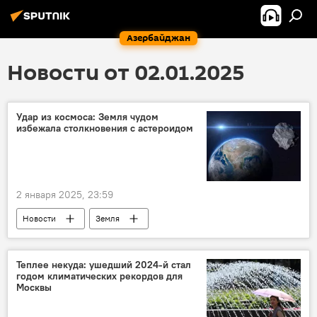
Азербайджан
Новости от 02.01.2025
Удар из космоса: Земля чудом
избежала столкновения с астероидом
2 января 2025, 23:59
Новости
Земля
Приближение астероида
Столкновение
Угроза
Северный полюс
Теплее некуда: ушедший 2024-й стал
годом климатических рекордов для
Солнечная система
планеты
Москвы
Гравитация
Падение
Ущерб