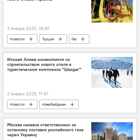
Дональд Трамп
ОПЕК
Квота
Международное энергетическое агентство
Энергетика
Экономика
2 января 2025, 18:40
Новости
Турция
Газ
Европа
Поставки газа
Украина
Транзит
Россия
ПАО "Газпром"
Ильхам Алиев ознакомился со
строительством нового отеля в
Контракт
энергетическая инфраструктура
туристическом комплексе "Шахдаг"
Черное море
Добыча
Энергетика
Экономика
2 января 2025, 17:47
Новости
Азербайджан
Ильхам Алиев
Первый вице-президент Азербайджана Мехрибан Алиева
Москва назвала ответственных за
остановку поставок российского газа
Шахдаг
Отель
Строительство
через Украину