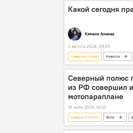
Ущерб
Общество
Какой сегодня пра
Кямаля Алиева
2 августа 2024, 09:00
Северный полюс
Новости
Великобритания
США
Какой сегодня праздник
Кт
Северный полюс 
из РФ совершил и
мотопараплане
18 июля 2024, 16:02
Северный полюс
Фото
полет
Арктика
Пут