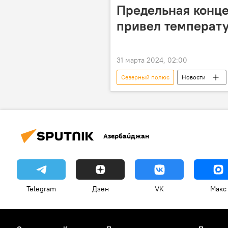
Предельная конце
привел температу
31 марта 2024, 02:00
Северный полюс
Новости
Глобальное потепление
озо
Предупреждение
Общество
Азербайджан
Telegram
Дзен
VK
Макс