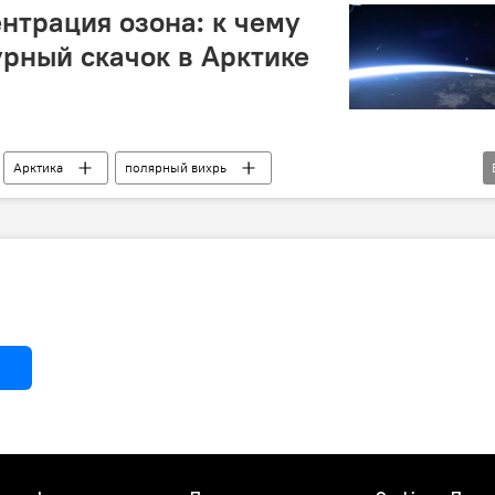
нтрация озона: к чему
рный скачок в Арктике
Арктика
полярный вихрь
н
концентрация
Атмосфера
Ученые