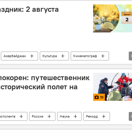
здник: 2 августа
Азербайджан
Культура
Кинематограф
Музыка
История
Справка
о сегодня родился
События и даты
Россия
покорен: путешественник
сторический полет на
10
фотолента
Россия
Наука
Рекорд
ешествие
Океан