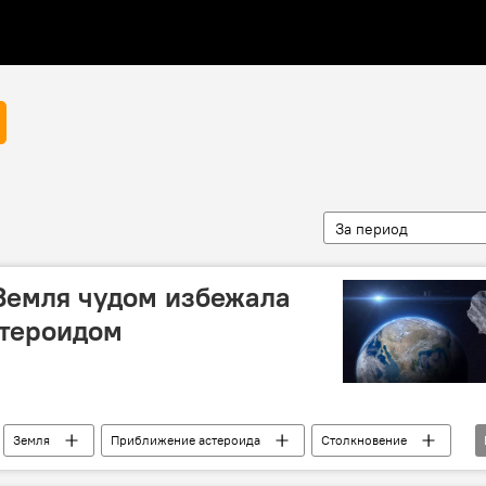
За период
 Земля чудом избежала
стероидом
Земля
Приближение астероида
Столкновение
планеты
Гравитация
Падение