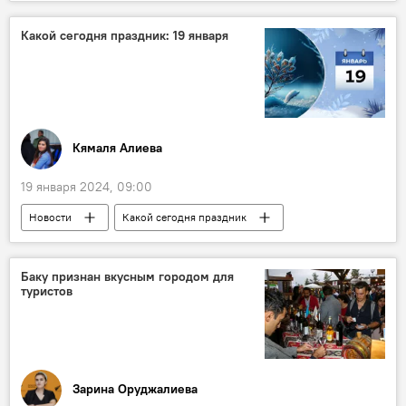
Президентские выборы
Итоги
партия Гоминьдан
Китай
США
Какой сегодня праздник: 19 января
Регион
Напряженность
Россия
Политика
Кямаля Алиева
19 января 2024, 09:00
Новости
Какой сегодня праздник
Кто сегодня родился
История
Архив
Азербайджан
Баку признан вкусным городом для
туристов
просветительница Гамида Мамедгулузаде
государственный герб
Закон
Нахчыванская АССР
СССР
Выход
Зарина Оруджалиева