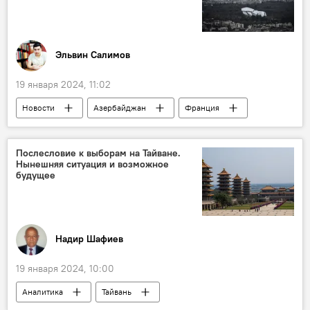
мнение
Грузия
Эльвин Салимов
19 января 2024, 11:02
Новости
Азербайджан
Франция
Политика
мнение
Сенат Франции
Милли Меджлис
Парламент
Послесловие к выборам на Тайване.
Нынешняя ситуация и возможное
Арзу Нагиев
Тофиг Зульфугаров
будущее
Санкции
Total
Надир Шафиев
19 января 2024, 10:00
Аналитика
Тайвань