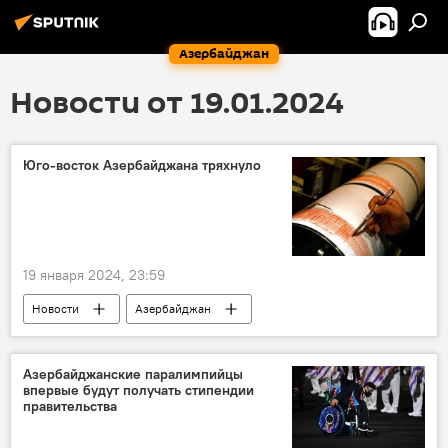
Азербайджан
Новости от 19.01.2024
Юго-восток Азербайджана тряхнуло
19 января 2024, 23:59
Новости
Азербайджан
Землетрясение
Стихийное бедствие
Саатлы
Сабирабадский район
Азербайджанские паралимпийцы
впервые будут получать стипендии
Армения
МЧС Азербайджана
правительства