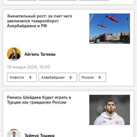
ЕС
Политика
Тойво Клаар
Южный Кавказ
Нормализация отношений
Значительный рост: за счет чего
увеличился товарооборот
Делимитация
Азербайджана и РФ
Айгюль Тагиева
19 января 2024, 15:00
Новости
Азербайджан
Россия
Экономика
Товарооборот
Экспорт
Импорт
Рамиль Шейдаев будет играть в
Турции как гражданин России
Государственный таможенный комитет (ГТК)
Логистика
Национальная валюта
Агроэкспресс
Теймур Тушиев