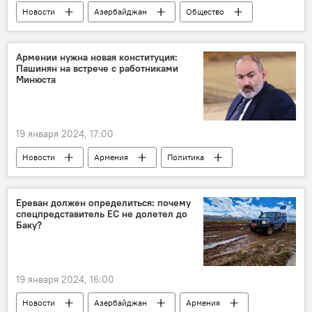
Новости
Азербайджан
Общество
Образование
Дошкольники
Министерство науки и образования Азербайджана
Армении нужна новая конституция:
Пашинян на встрече с работниками
мнение
Минюста
19 января 2024, 17:00
Новости
Армения
Политика
Южный Кавказ
Конституция
Никол Пашинян
Ереван должен определиться: почему
спецпредставитель ЕС не долетел до
Баку?
19 января 2024, 16:00
Новости
Азербайджан
Армения