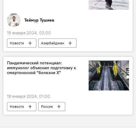
Высшая школа современного искусства
Теймур Тушиев
19 января 2024, 02:00
Новости
Азербайджан
Федерация зимних видов спорта Азербайджана
Международная федерация горнолыжного спорта
Пандемический потенциал:
иммунолог объяснил подготовку к
горнолыжный спорт
смертоносной "болезни X"
международные соревнования
Шахдаг
Горнолыжный курорт
Спорт
19 января 2024, 01:00
Новости
Россия
кандидат медицинских наук, иммунолог Николай Крючков
"болезнь Х"
ВОЗ
Предупреждение
угроза
пандемия
эпидемия