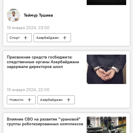
Теймур Тушиев
19 января 2024, 23:00
Спорт
Азербайджан
Олимпийские игры
Кабинет министров Азербайджана
Присвоение средств госбюджета:
следственные органы Азербайджана
Стипендия
Франция
Париж
задержали директоров школ
19 января 2024, 22:00
Новости
Азербайджан
Мингячевир
Генеральная прокуратура
Образование
Общество
Влияние СВО на развитие "урановой"
группы роботизированных комплексов
Уголовный Кодекс АР