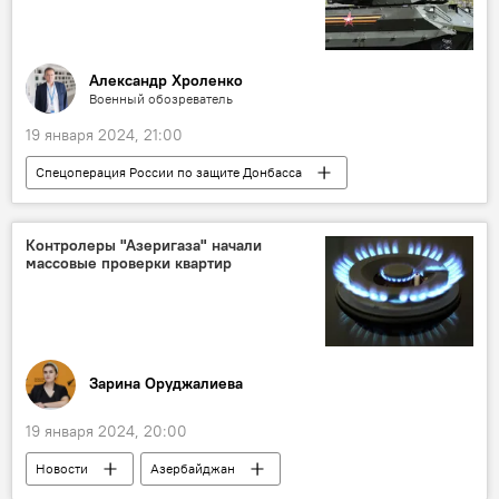
Александр Хроленко
Военный обозреватель
19 января 2024, 21:00
Спецоперация России по защите Донбасса
Россия
Донбасс
СВО
ВСУ
Робот
Вооружение
Контролеры "Азеригаза" начали
массовые проверки квартир
Сирия
Украина
Зарина Оруджалиева
19 января 2024, 20:00
Новости
Азербайджан