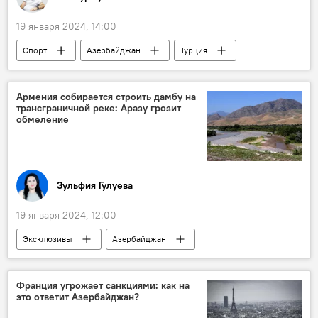
19 января 2024, 14:00
Спорт
Азербайджан
Турция
Россия
Футбол
Рамиль Шейдаев
Трансфер
Армения собирается строить дамбу на
трансграничной реке: Аразу грозит
обмеление
Зульфия Гулуева
19 января 2024, 12:00
Эксклюзивы
Азербайджан
Армения
Южный Кавказ
водные ресурсы
Река
Дамба
Франция угрожает санкциями: как на
это ответит Азербайджан?
Конвенция ООН по охране и использованию трансграничных водотоков и международных озер