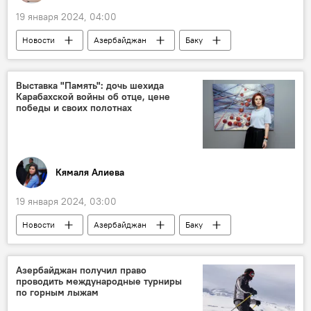
19 января 2024, 04:00
Новости
Азербайджан
Баку
Государственное агентство Азербайджана по туризму
TripAdvisor
рейтинг
Выставка "Память": дочь шехида
Карабахской войны об отце, цене
гастрономический туризм
Общество
победы и своих полотнах
Кямаля Алиева
19 января 2024, 03:00
Новости
Азербайджан
Баку
азербайджанская художница Камилла Мурадова
Персональная выставка
Азербайджан получил право
проводить международные турниры
Отечественная война
Шехиды
по горным лыжам
Карабах
Москва