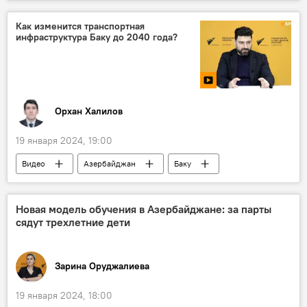
ПО "Азеригаз"
Газоснабжение
Вентиляция
Общество
Как изменится транспортная
инфраструктура Баку до 2040 года?
Орхан Халилов
19 января 2024, 19:00
Видео
Азербайджан
Баку
Генплан
Общественный транспорт
Развитие
дорожная инфраструктура
Новая модель обучения в Азербайджане: за парты
сядут трехлетние дети
эксперт в области транспорта Рауф Агамирзоев
Общество
Зарина Оруджалиева
19 января 2024, 18:00