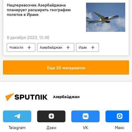
Нацперевозчик Азербайджана
планирует расширить географию
полетов в Ираке
8 декабря 2023, 10:46
Новости
Азербайджан
Ирак
Экономика
AZAL
Авиасообщение
Строительство
Еще 20 материалов
Азербайджан
Telegram
Дзен
VK
Макс