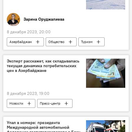
Зарина Оруджалиева
8 декабря 2023, 20:00
Азербайджан
Общество
Туризм
мнение
Цены
Эксперт расскажет, как складывалась
текущая динамика потребительских
цен в Азербайджане
8 декабря 2023, 19:00
Новости
Пресс-центр
Азербайджан
Экономика
Инфляция
индекс потребительских цен
Упал в номере: президента
Международной автомобильной
федерации госпитализировали в Баку