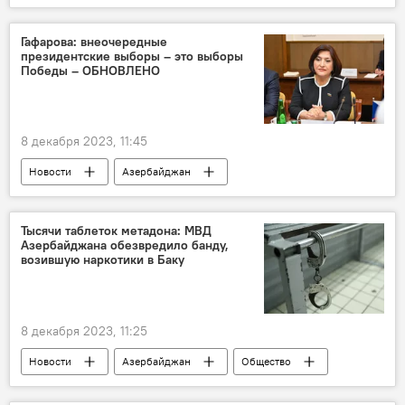
Касым-Жомарт Токаев
Никол Пашинян
Сотрудничество
Авиасообщение
Гафарова: внеочередные
президентские выборы – это выборы
Победы – ОБНОВЛЕНО
8 декабря 2023, 11:45
Новости
Азербайджан
Президентские выборы
Ильхам Алиев
Распоряжение
Политика
Тысячи таблеток метадона: МВД
Азербайджана обезвредило банду,
Внеочередные выборы
возившую наркотики в Баку
8 декабря 2023, 11:25
Новости
Азербайджан
Общество
МВД
Криминал
Ярдымлы