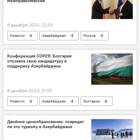
межправкомиссии
8 декабря 2023, 22:00
Новости
Азербайджан
Россия
Экономика
Межправительственная комиссия
Конференция СОР29: Болгария
отозвала свою кандидатуру в
Шахин Мустафаев
Алексей Оверчук
поддержку Азербайджана
Москва
8 декабря 2023, 21:05
Новости
Азербайджан
Болгария
Армения
Политика
ООН
Климат
Конференция
Баку
Двойное ценообразование: повредит
ли это туризму в Азербайджане