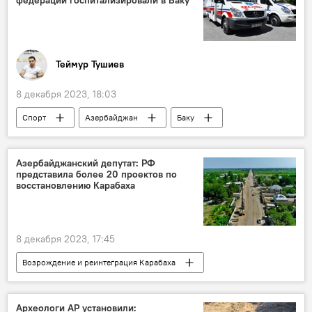
Теймур Тушиев
8 декабря 2023, 18:03
Спорт
Азербайджан
Баку
Гонки
Международная автомобильная федерация (FIA)
Азербайджанский депутат: РФ
представила более 20 проектов по
Скорая помощь
восстановлению Карабаха
8 декабря 2023, 17:45
Возрождение и реинтеграция Карабаха
Азербайджан
Россия
Карабах
Милли Меджлис
Совет федерации РФ
Археологи АР установили: