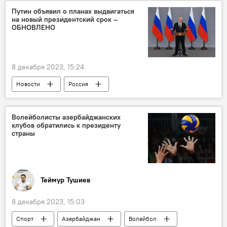
Владимир Путин
Индия
Путин объявил о планах выдвигаться
на новый президентский срок –
МУЛЬТИМЕДИА
ОБНОВЛЕНО
8 декабря 2023, 15:24
Новости
Россия
Президентские выборы
Совет федерации РФ
Валентина Матвиенко
Волейболисты азербайджанских
клубов обратились к президенту
Элла Памфилова
ЦИК РФ
страны
Политика
Владимир Путин
Теймур Тушиев
8 декабря 2023, 15:03
Спорт
Азербайджан
Волейбол