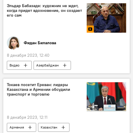
аппарат премьер-министра Армении
Эльдар Бабазаде: художник не ждет,
когда придет вдохновение, он создает
Совместное заявление
Рамочная конвенция
его сам
Кандидатура
мирный договор
азербайджанские военнослужащие
Освобождение
мнение
Фидан Билалова
8 декабря 2023, 12:40
Видео
Азербайджан
член Союза художников Азербайджана Эльдар Бабазаде
мастерская
Посещение
Токаев посетит Ереван: лидеры
Казахстана и Армении обсудили
Международный день художника - 8 декабря
транспорт и торговлю
8 декабря 2023, 12:11
Армения
Казахстан