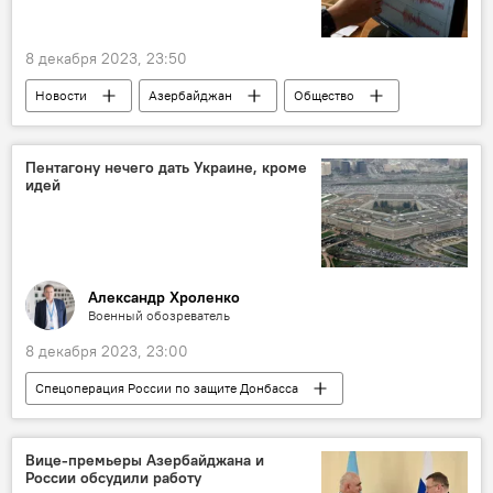
8 декабря 2023, 23:50
Новости
Азербайджан
Общество
Землетрясение
Каспийское море
Астара
Пентагону нечего дать Украине, кроме
идей
Александр Хроленко
Военный обозреватель
8 декабря 2023, 23:00
Спецоперация России по защите Донбасса
Россия
Украина
США
Пентагон
СВО
Вооружение
Вице-премьеры Азербайджана и
России обсудили работу
Финансы
Ракеты
Политика