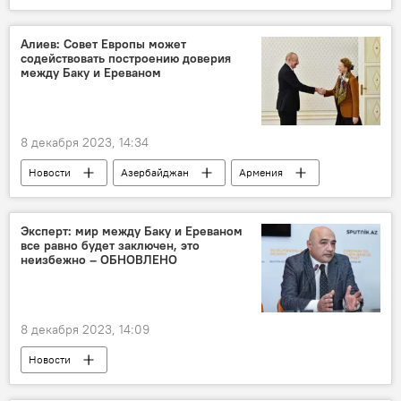
Ильхам Алиев
Карабах
Греция
Финансы
Обращение
Алиев: Совет Европы может
содействовать построению доверия
между Баку и Ереваном
8 декабря 2023, 14:34
Новости
Азербайджан
Армения
Политика
Совет Европы
Ильхам Алиев
Доверие
Эксперт: мир между Баку и Ереваном
все равно будет заключен, это
неизбежно – ОБНОВЛЕНО
8 декабря 2023, 14:09
Новости
Администрация Президента Азербайджана