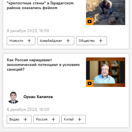
"крепостные стены" в Гарадагском
Экономика
Восточный Зангезур
районе оказались фейком
Товарооборот
Низами Сафаров
Али Гусейнли
8 декабря 2023, 16:59
Новости
Азербайджан
Общество
Гарадагский район
Баку
НАНА
Как Россия наращивает
экономический потенциал в условиях
санкций?
Орхан Халилов
8 декабря 2023, 16:00
Видео
Россия
Китай
Экономика
Показатели ВВП