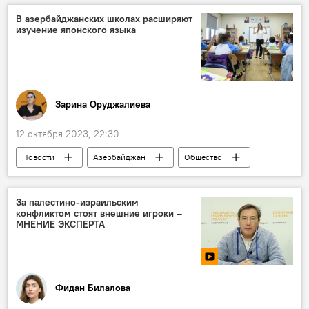
Милли Меджлис
Фазиль Мустафа
В азербайджанских школах расширяют
изучение японского языка
вредные вещества
Агентство пищевой безопасности Азербайджана
Зарина Оруджалиева
12 октября 2023, 22:30
Новости
Азербайджан
Общество
Япония
Язык
Школа
За палестино-израильским
конфликтом стоят внешние игроки –
МНЕНИЕ ЭКСПЕРТА
Фидан Билалова