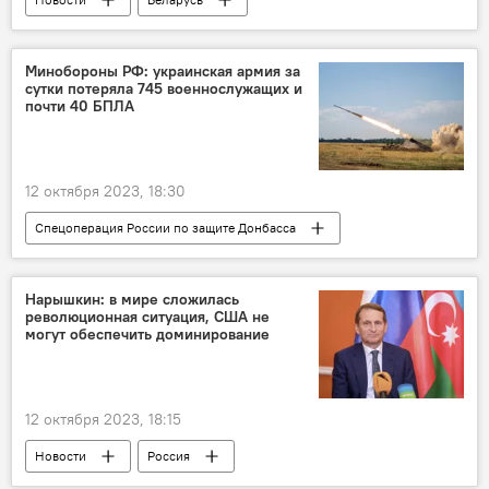
Коридор "Север-Юг"
Россия
Грузоперевозки
Иран
Экономика
Минобороны РФ: украинская армия за
сутки потеряла 745 военнослужащих и
почти 40 БПЛА
12 октября 2023, 18:30
Спецоперация России по защите Донбасса
Россия
Украина
СВО
ВСУ
Бронетехника
БПЛА
Нарышкин: в мире сложилась
революционная ситуация, США не
могут обеспечить доминирование
12 октября 2023, 18:15
Новости
Россия
Служба внешней разведки России