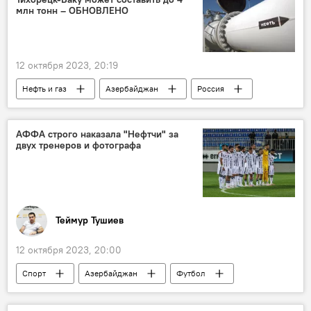
млн тонн – ОБНОВЛЕНО
12 октября 2023, 20:19
Нефть и газ
Азербайджан
Россия
Парвиз Шахбазов
Александр Новак
Нефтепровод
Энергетика
АФФА строго наказала "Нефтчи" за
двух тренеров и фотографа
Экономика
Теймур Тушиев
12 октября 2023, 20:00
Спорт
Азербайджан
Футбол
премьер-лига
ФК "Нефтчи"