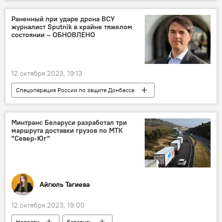
Александр Новак
Энергетика
Азия
Инвестиции
Раненный при ударе дрона ВСУ
журналист Sputnik в крайне тяжелом
состоянии – ОБНОВЛЕНО
12 октября 2023, 19:13
Спецоперация России по защите Донбасса
Россия
СВО
Sputnik
Белгородская область
ВСУ
БПЛА
Минтранс Беларуси разработал три
маршрута доставки грузов по МТК
Гибель
"Север-Юг"
Айгюль Тагиева
12 октября 2023, 19:00
Новости
Беларусь