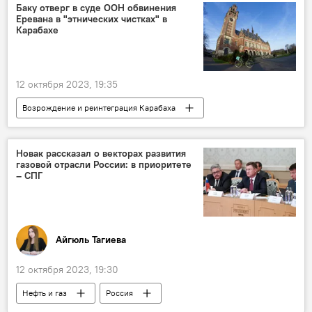
ФК "Карабах"
ФК "Сумгайыт"
Баку отверг в суде ООН обвинения
Еревана в "этнических чистках" в
ФК "Сабах"
Юноша
Фотограф
Карабахе
Тренер
12 октября 2023, 19:35
Возрождение и реинтеграция Карабаха
Азербайджан
Карабах
Армения
Суд
ООН
Новак рассказал о векторах развития
газовой отрасли России: в приоритете
Министерство иностранных дел АР
– СПГ
Эльнур Мамедов
Айгюль Тагиева
12 октября 2023, 19:30
Нефть и газ
Россия