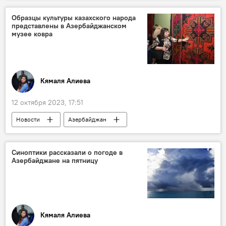
Сергей Нарышкин
Баку
Запад
Образцы культуры казахского народа
представлены в Азербайджанском
СНГ
музее ковра
Кямаля Алиева
12 октября 2023, 17:51
Новости
Азербайджан
Азербайджанский государственный музей ковра
Казахстан
Выставка
Ковры
Синоптики рассказали о погоде в
Азербайджане на пятницу
Кямаля Алиева