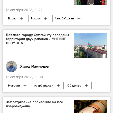
12 октября 2023, 21:22
Видео
Россия
Азербайджан
Кыргызстан
Бишкек
Ильхам Алиев
Владимир Путин
Для чего городу Сумгайыту переданы
территории двух районов - МНЕНИЕ
Встреча
Саммит СНГ
ДЕПУТАТА
Халид Маммедов
12 октября 2023, 21:00
Новости
Азербайджан
Общество
Сумгайыт
Баку
Абшерон
Землетрясение произошло на юге
Азербайджана