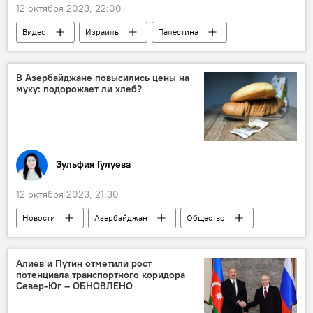
12 октября 2023, 22:00
Видео
Израиль
Палестина
Конфликт
ХАМАС
политолог
В Азербайджане повысились цены на
муку: подорожает ли хлеб?
Зульфия Гулуева
12 октября 2023, 21:30
Новости
Азербайджан
Общество
Цены на хлеб
Мука
пшеница
Подорожание
Алиев и Путин отметили рост
потенциала транспортного коридора
Север-Юг – ОБНОВЛЕНО