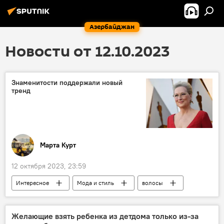
Азербайджан
Новости от 12.10.2023
Знаменитости поддержали новый
тренд
Марта Курт
12 октября 2023, 23:59
Интересное
Мода и стиль
волосы
Великобритания
США
Кинематограф
Желающие взять ребенка из детдома только из-за