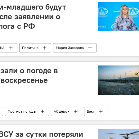
и-младшего будут
сле заявлении о
лога с РФ
ША
Политика
Мария Захарова
Выборы
зали о погоде в
 воскресенье
Прогноз погоды
Абшерон
Баку
Ветер
СУ за сутки потеряли