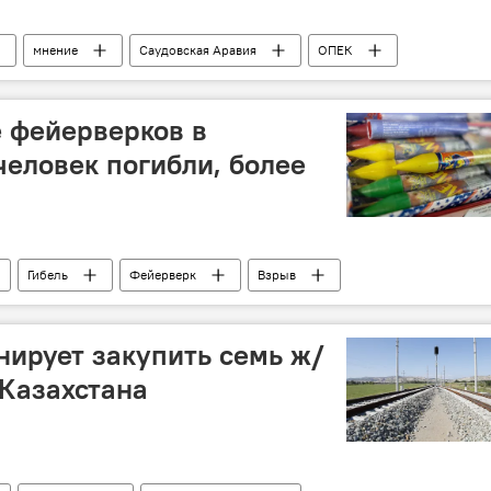
мнение
Саудовская Аравия
ОПЕК
етная ставка
 фейерверков в
человек погибли, более
Гибель
Фейерверк
Взрыв
ирует закупить семь ж/
 Казахстана