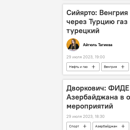
Сийярто: Венгрия 
через Турцию газ 
турецкий
Айгюль Тагиева
29 июля 2023, 19:00
Нефть и газ
Венгрия
Петер Сийярто
Хакан Фида
Дворкович: ФИДЕ 
Азербайджана в 
мероприятий
29 июля 2023, 18:30
Спорт
Азербайджан