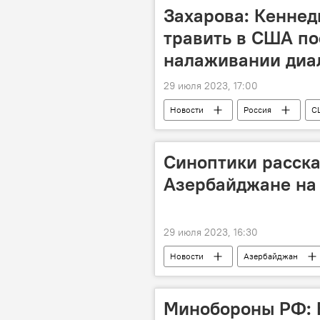
Захарова: Кеннед
травить в США по
налаживании диа
29 июля 2023, 17:00
Новости
Россия
С
Министерство иностранных дел
Синоптики расска
Азербайджане на
29 июля 2023, 16:30
Новости
Азербайджан
Температура
Осадки
Минобороны РФ: В