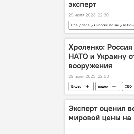
эксперт
29 июля 2023, 22:30
Спецоперация России по защите Дон
Расходы
Вооружение
Хроленко: Россия 
НАТО и Украину о
вооружения
29 июля 2023, 22:00
Видео
видео
СВО
НАТО
Румыния
Се
Эксперт оценил в
мировой цены на 