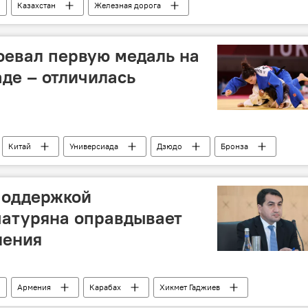
Казахстан
Железная дорога
роги"
Локомотив
оевал первую медаль на
де – отличилась
Китай
Универсиада
Дзюдо
Бронза
поддержкой
чатуряна оправдывает
ления
Армения
Карабах
Хикмет Гаджиев
омитет Красного Креста (МККК)