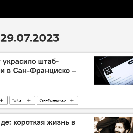
29.07.2023
r украсило штаб-
и в Сан-Франциско –
Twitter
Сан-Франциско
де: короткая жизнь в