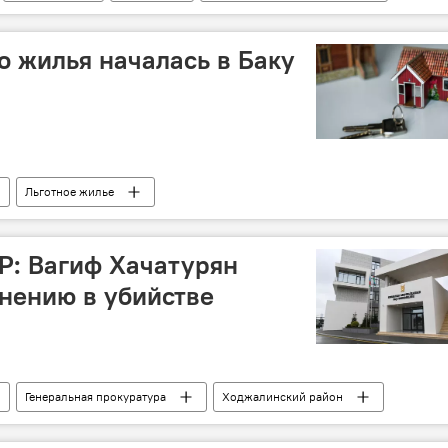
Гаибов
Министерство молодежи и спорта АР
о жилья началась в Баку
Льготное жилье
о строительства АР
Баку
Гянджа
Р: Вагиф Хачатурян
нению в убийстве
Генеральная прокуратура
Ходжалинский район