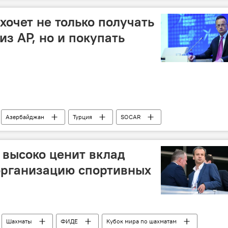
хочет не только получать
из АР, но и покупать
Азербайджан
Турция
SOCAR
н
высоко ценит вклад
организацию спортивных
Шахматы
ФИДЕ
Кубок мира по шахматам