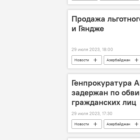
Аркадий Дворкович
Фарид 
Продажа льготног
и Гяндже
29 июля 2023, 18:00
Новости
Азербайджан
Государственное агентство жилищног
Ясамальский район
Говсан
Генпрокуратура А
задержан по обви
гражданских лиц
29 июля 2023, 17:30
Новости
Азербайджан
Армения
геноцид