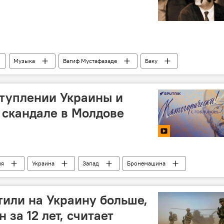
Музыка
Вагиф Мустафазаде
Баку
ША
Гейдар Алиев
Эксклюзивы
ступлении Украины и
 скандале в Молдове
ия
Украина
Запад
Бронемашина
ВСУ
Молдова
Африка
тили на Украину больше,
 за 12 лет, считает