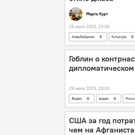
Марта Курт
29 июля 2023, 23:30
Азербайджан
Культура
История
Грузия
С
Гоблин о контрна
дипломатическом
29 июля 2023, 23:00
Видео
видео
Росс
Дмитрий Пучков
СВО
США за год потра
чем на Афганистан