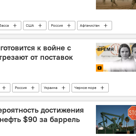
басса
США
Россия
Афганистан
Украина
СВО
готовится к войне с
трезают от поставок
Россия
Украина
Черное море
ргей Шойгу
КНДР
ероятность достижения
нефть $90 за баррель