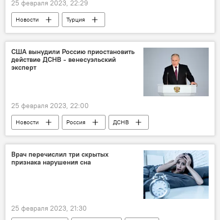
25 февраля 2023, 22:29
Новости
Турция
разрушительные землетрясения
аренда жилья
Рост цен
США вынудили Россию приостановить
действие ДСНВ - венесуэльский
эксперт
25 февраля 2023, 22:00
Новости
Россия
ДСНВ
СНВ-3
приостановка участия
США
Эксперт
Врач перечислил три скрытых
признака нарушения сна
25 февраля 2023, 21:30