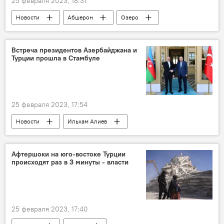
25 февраля 2023, 18:31
Новости
Абшерон
Озеро
Масазыр
Забрат
Загрязнение
Министерство экологии и природных ресурсов АР
Встреча президентов Азербайджана и
Турции прошла в Стамбуле
25 февраля 2023, 17:54
Новости
Ильхам Алиев
Реджеп Тайип Эрдоган
Стамбул
встреча
Афтершоки на юго-востоке Турции
происходят раз в 3 минуты - власти
25 февраля 2023, 17:40