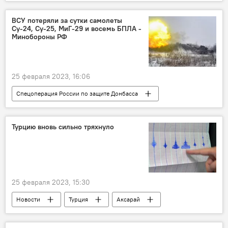
МИД России
комментарий
Швейцария
Посредничество
ВСУ потеряли за сутки самолеты
Су-24, Су-25, МиГ-29 и восемь БПЛА -
Украина
Минобороны РФ
25 февраля 2023, 16:06
Спецоперация России по защите Донбасса
Министерство обороны России
ВСУ
потери
Живая сила
Су-24
Турцию вновь сильно тряхнуло
Су-25
БПЛА
Донецк
25 февраля 2023, 15:30
Новости
Турция
Аксарай
землетрясение
Сейсмологи