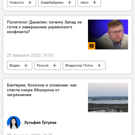
Новости
Азербайджан
мясо
молоко
импорт
Карабах
Сельское хозяйство
возрождение
Политолог Данилин: почему Запад не
готов к завершению украинского
конфликта?
25 февраля 2023, 19:00
Видео
Россия
Владимир Путин
Послание
Украина
конфликт
Джо Байден
Эксперт
Бактерии, болезни и зловоние: как
спасти озера Абшерона от
загрязнения
Зульфия Гулуева