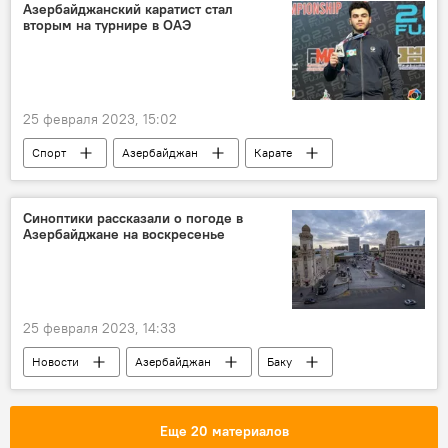
Магнитуда
разрушения
Азербайджанский каратист стал
вторым на турнире в ОАЭ
25 февраля 2023, 15:02
Спорт
Азербайджан
Карате
ОАЭ
турнир
Серебряная медаль
Синоптики рассказали о погоде в
Азербайджане на воскресенье
25 февраля 2023, 14:33
Новости
Азербайджан
Баку
Абшерон
Прогноз погоды
осадки
ветер
Еще 20 материалов