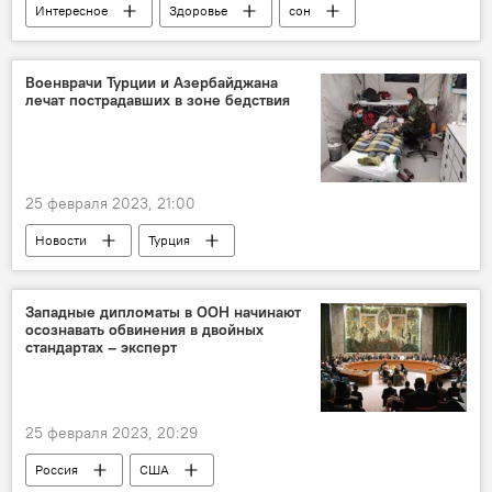
Интересное
Здоровье
сон
патология
лептин
Военврачи Турции и Азербайджана
лечат пострадавших в зоне бедствия
25 февраля 2023, 21:00
Новости
Турция
разрушительные землетрясения
Госпиталь
Азербайджан
военные врачи
Западные дипломаты в ООН начинают
осознавать обвинения в двойных
стандартах – эксперт
25 февраля 2023, 20:29
Россия
США