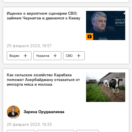
Совет безопасности ООН
ООН
Украина
Политика
Ищенко о вероятном сценарии СВО:
займем Чернигов и двинемся к Киеву
25 февраля 2023, 19:57
Видео
Украина
СВО
Россия
конфликт
Молдова
Ростислав Ищенко
Как сельское хозяйство Карабаха
поможет Азербайджану отказаться от
импорта мяса и молока
Зарина Оруджалиева
25 февраля 2023, 19:25