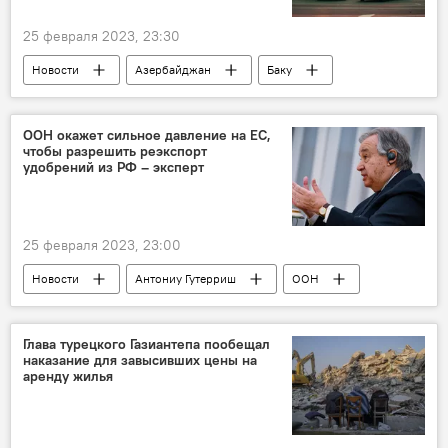
25 февраля 2023, 23:30
Новости
Азербайджан
Баку
Ходжалы
автомобиль
Государственная дорожная полиция Баку
ООН окажет сильное давление на ЕС,
чтобы разрешить реэкспорт
удобрений из РФ – эксперт
25 февраля 2023, 23:00
Новости
Антониу Гутерриш
ООН
Европа
давление
зерновая сделка
Эксперт
Глава турецкого Газиантепа пообещал
наказание для завысивших цены на
аренду жилья