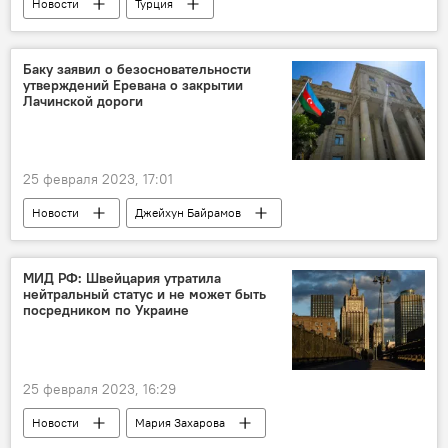
Новости
Турция
разрушительные землетрясения
афтершоки
Баку заявил о безосновательности
утверждений Еревана о закрытии
Лачинской дороги
25 февраля 2023, 17:01
Новости
Джейхун Байрамов
МИД Азербайджана
МККК
встреча
Лачинская дорога
МИД РФ: Швейцария утратила
нейтральный статус и не может быть
посредником по Украине
25 февраля 2023, 16:29
Новости
Мария Захарова