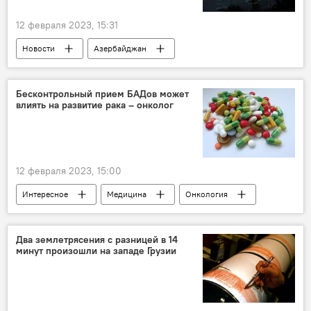
12 февраля 2023, 15:31
Новости
Азербайджан
Прогноз погоды
температура воздуха
давление
Баку
Абшерон
Бесконтрольный прием БАДов может
влиять на развитие рака – онколог
12 февраля 2023, 15:00
Интересное
Медицина
Онкология
БАДы
факторы риска
Два землетрясения с разницей в 14
минут произошли на западе Грузии