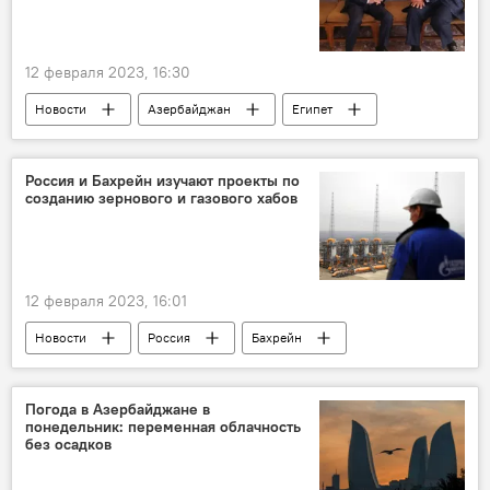
12 февраля 2023, 16:30
Новости
Азербайджан
Египет
Джейхун Байрамов
Политика
Движение неприсоединения
Россия и Бахрейн изучают проекты по
созданию зернового и газового хабов
Организация исламского сотрудничества
12 февраля 2023, 16:01
Новости
Россия
Бахрейн
Ближний Восток
Газовый хаб
Зерно
Экономика
Погода в Азербайджане в
понедельник: переменная облачность
без осадков