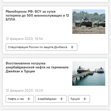
Германия
энергетика
Северный поток-2
теракт
Минобороны РФ: ВСУ за сутки
потеряли до 500 военнослужащих и 12
Политика
Сергей Лавров
БПЛА
Министерство иностранных дел
12 февраля 2023, 19:54
Спецоперация России по защите Донбасса
Россия
СВО
БПЛА
Артиллерия
ВСУ
бронетехника
Восстановлена погрузка
азербайджанской нефти на терминале
склады
Джейхан в Турции
12 февраля 2023, 19:23
Нефть и газ
Азербайджан
Турция
Экономика
БТД
Джейхан