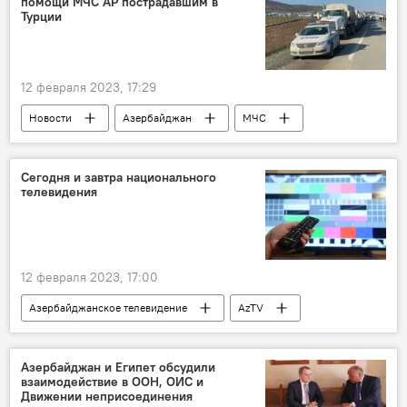
помощи МЧС АР пострадавшим в
Турции
12 февраля 2023, 17:29
Новости
Азербайджан
МЧС
Турция
землетрясение
Гуманитарная помощь
Сегодня и завтра национального
телевидения
12 февраля 2023, 17:00
Азербайджанское телевидение
AzTV
Баку
телестудия
Пресс-центр
Азербайджан и Египет обсудили
взаимодействие в ООН, ОИС и
Движении неприсоединения