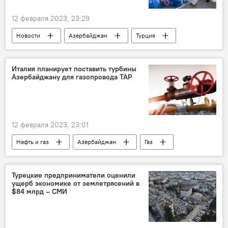
12 февраля 2023, 23:29
Новости
Азербайджан
Турция
землетрясение
Волонтеры
Гуманитарная помощь
Италия планирует поставить турбины
Азербайджану для газопровода TAP
12 февраля 2023, 23:01
Нефть и газ
Азербайджан
Газ
Италия
Трансадриатический газопровод
ОАО "Азерэнержи"
Турецкие предприниматели оценили
ущерб экономике от землетрясений в
$84 млрд – СМИ