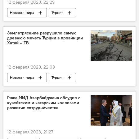
12 февраля 2023, 22:29
Новости мира
Турция
землетрясение
Экономика
Ущерб
ВВП
Землетрясение разрушило самую
древнюю мечеть Турции в провинции
Хатай – ТВ
12 февраля 2023, 22:03
Новости мира
Турция
землетрясение
Мечеть
разрушение
Глава МИД Азербайджана обсудил с
кувейтским и катарским коллегами
развитие сотрудничества
12 февраля 2023, 21:27