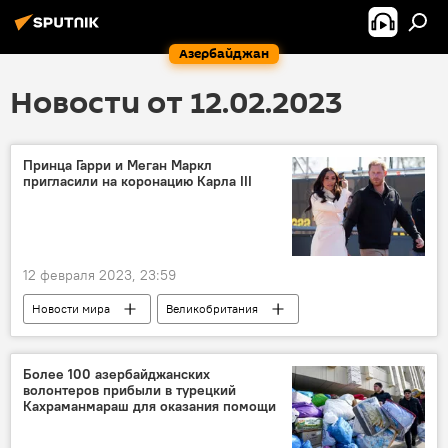
Азербайджан
Новости от 12.02.2023
Принца Гарри и Меган Маркл
пригласили на коронацию Карла III
12 февраля 2023, 23:59
Новости мира
Великобритания
король Карл III
принц Гарри
коронация
Меган Маркл
Более 100 азербайджанских
волонтеров прибыли в турецкий
Кахраманмараш для оказания помощи