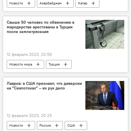
Новости
Азербайджан
Катар
Кувейт
Джейхун Байрамов
Египет
Свыше 50 человек по обвинению в
мародерстве арестованы в Турции
после землетрясения
12 февраля 2023, 20:56
Новости мира
Турция
землетрясение
арест
Бекир Боздаг
Лавров: в США признают, что диверсии
на "Севпотоках" – их рук дело
Министерство юстиции Турции
12 февраля 2023, 20:25
Новости
Россия
США