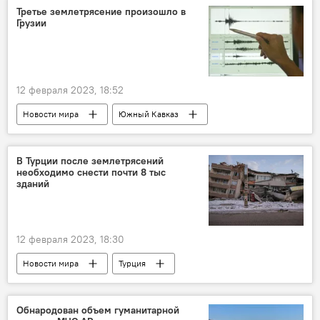
землетрясение
Третье землетрясение произошло в
Грузии
12 февраля 2023, 18:52
Новости мира
Южный Кавказ
землетрясение
Грузия
В Турции после землетрясений
необходимо снести почти 8 тыс
зданий
12 февраля 2023, 18:30
Новости мира
Турция
землетрясение
архитектура
аварийные здания
Обнародован объем гуманитарной