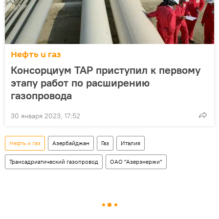
Нефть и газ
Консорциум TAP приступил к первому
этапу работ по расширению
газопровода
30 января 2023, 17:52
Нефть и газ
Азербайджан
Газ
Италия
Трансадриатический газопровод
ОАО "Азерэнержи"