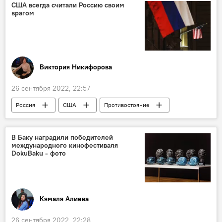
ООН
Выставка
США всегда считали Россию своим
врагом
Виктория Никифорова
26 сентября 2022, 22:57
Россия
США
Противостояние
Колумнисты
В Баку наградили победителей
международного кинофестиваля
DokuBaku - фото
Кямаля Алиева
26 сентября 2022, 22:28