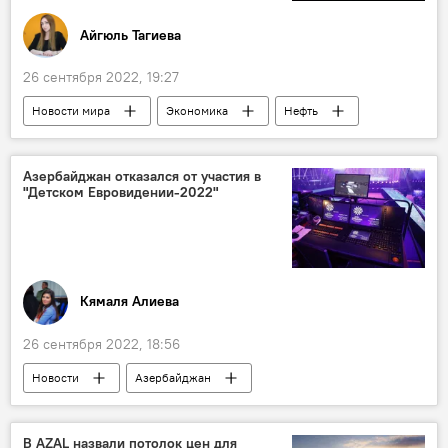
Айгюль Тагиева
26 сентября 2022, 19:27
Новости мира
Экономика
Нефть
Рост цен
Азербайджан отказался от участия в
"Детском Евровидении-2022"
Кямаля Алиева
26 сентября 2022, 18:56
Новости
Азербайджан
международный конкурс
Ереван
Россия
Болгария
Германия
В AZAL назвали потолок цен для