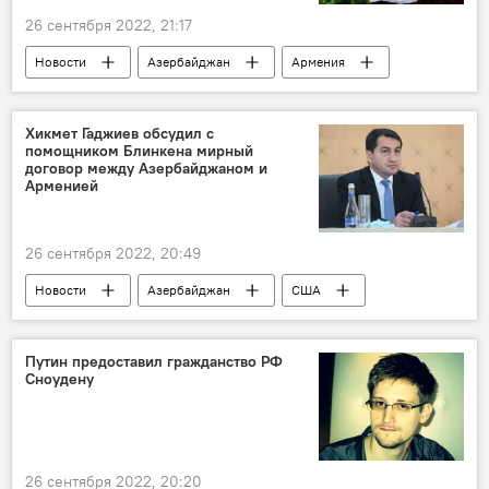
26 сентября 2022, 21:17
Новости
Азербайджан
Армения
Франция
Эммануэль Макрон
Ильхам Алиев
Никол Пашинян
Хикмет Гаджиев обсудил с
помощником Блинкена мирный
договор между Азербайджаном и
Арменией
26 сентября 2022, 20:49
Новости
Азербайджан
США
Армения
мирный договор
Хикмет Гаджиев
Энтони Блинкен
Путин предоставил гражданство РФ
Сноудену
26 сентября 2022, 20:20