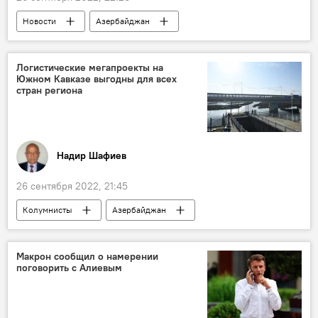
Новости
Азербайджан
документальное кино
Кинофестиваль
Логистические мегапроекты на
Южном Кавказе выгодны для всех
стран региона
Надир Шафиев
26 сентября 2022, 21:45
Колумнисты
Азербайджан
Армения
Южный Кавказ
Зангезурский коридор
Макрон сообщил о намерении
поговорить с Алиевым