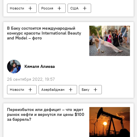
Новости
Россия
США
Эдвард Сноуден
ЦРУ
АНБ
В Баку состоится международный
конкурс красоты International Beauty
and Model – фото
Кямаля Алиева
26 сентября 2022, 19:57
Новости
Азербайджан
Баку
Конкурс красоты
Переизбыток или дефицит – что ждет
рынок нефти и вернутся ли цены $100
за баррель?