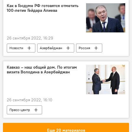
Вячеслав Володин
Как в Госдуме РФ готовятся отметить
100-летие Гейдара Алиева
Председатель Государственной Думы РФ Вячеслав Володин
26 сентября 2022, 16:29
Новости
Азербайджан
Россия
Госдума РФ
Леонид Калашников
Кавказ – наш общий дом. По итогам
визита Володина в Азербайджан
26 сентября 2022, 16:10
Пресс-центр
Председатель Государственной Думы РФ Вячеслав Володин
Азербайджан
визит
Еще 20 материалов