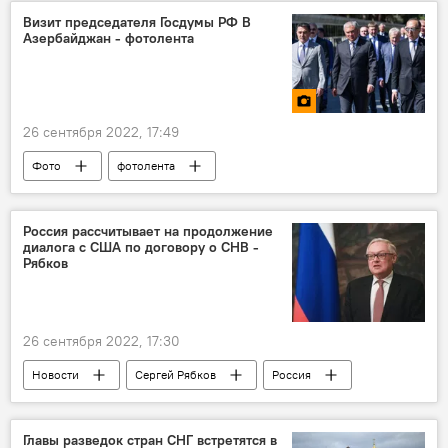
Председатель Государственной Думы РФ Вячеслав Володин
Визит председателя Госдумы РФ В
Азербайджан - фотолента
визит
26 сентября 2022, 17:49
Фото
фотолента
Вячеслав Володин
Россия
Азербайджан
Госдума
Россия рассчитывает на продолжение
диалога с США по договору о СНВ -
Рябков
26 сентября 2022, 17:30
Новости
Сергей Рябков
Россия
США
СНВ-3
заявление
Главы разведок стран СНГ встретятся в