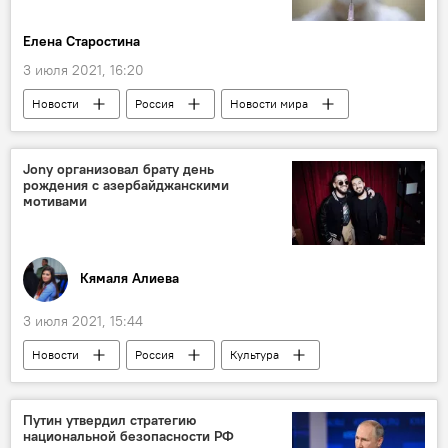
Елена Старостина
3 июля 2021, 16:20
Новости
Россия
Новости мира
Здоровье
ЖИЗНЬ
Вакцинация
Спутник V
Россия
Jony организовал брату день
рождения с азербайджанскими
мотивами
Кямаля Алиева
3 июля 2021, 15:44
Новости
Россия
Культура
ЖИЗНЬ
Джахид Гусейнли
День рождения
Брат
Путин утвердил стратегию
национальной безопасности РФ