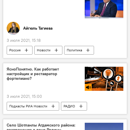
Айгюль Тагиева
3 июля 2021, 15:18
Россия
Новости
Политика
Владимир Путин
Стратегия
Национальная безопасность
ЯсноПонятно. Как работает
настройщик и реставратор
фортепиано?
3 июля 2021, 15:00
Подкасты РИА Новости
РАДИО
МУЛЬТИМЕДИА
Новости
Село Шотланлы Агдамского района:
возвращение в лоно Родины