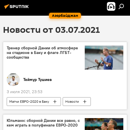
Азербайджан
Новости от 03.07.2021
Тренер сборной Дании об атмосфере
на стадионе в Баку и флаге ЛГБТ-
сообщества
Теймур Тушиев
3 июля 2021, 23:53
Матчи ЕВРО-2020 в Баку
Новости
Азербайджан
Спорт
ЖИЗНЬ
Новости мира
Евро-2020
Дания
Юльманн: сборной Дании все равно, с
кем играть в полуфинале ЕВРО-2020
Сборная
тренер
Баку