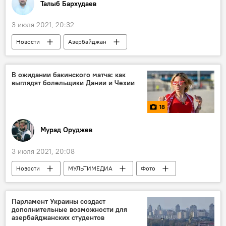
Талыб Бархудаев
3 июля 2021, 20:32
Новости
Азербайджан
Происшествия
ЖИЗНЬ
Экономика
ТЕХНОЛОГИИ
Колумнисты
В ожидании бакинского матча: как
выглядят болельщики Дании и Чехии
Блэкаут
госчиновники
Энергоснабжение
авария
18
Мурад Оруджев
3 июля 2021, 20:08
Новости
МУЛЬТИМЕДИА
Фото
Матчи ЕВРО-2020 в Баку
Азербайджан
Новости мира
Спорт
ЖИЗНЬ
Парламент Украины создаст
дополнительные возможности для
матч
Евро-2020
Дания
азербайджанских студентов