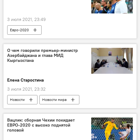
Стадион
Атмосфера
3 июля 2021, 23:49
Евро-2020
О чем говорили премьер-министр
Азербайджана и глава МИД
Кыргызстана
Елена Старостина
3 июля 2021, 23:32
Новости
Новости мира
Азербайджан
Экономика
Политика
Кыргызстан
Али Асадов
Вацлик: сборная Чехии покидает
ЕВРО-2020 с высоко поднятой
встреча
головой