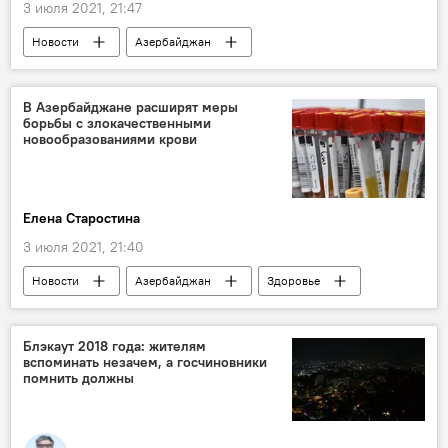
3 июля 2021, 21:47
Новости
Азербайджан
Новости мира
Политика
Карабах
Министерство иностранных дел АР
мины
В Азербайджане расширят меры
борьбы с злокачественными
карты
Физулинский район
новообразованиями крови
Зангилан
Елена Старостина
3 июля 2021, 21:40
Новости
Азербайджан
Здоровье
ЖИЗНЬ
Кровь
Заболевания
борьба
Меры
Блэкаут 2018 года: жителям
вспоминать незачем, а госчиновники
помнить должны