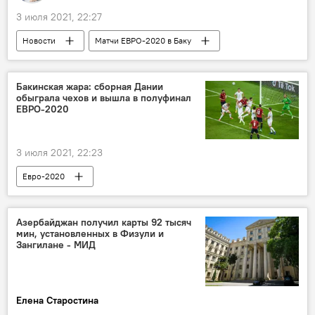
3 июля 2021, 22:27
Новости
Матчи ЕВРО-2020 в Баку
Новости мира
Азербайджан
Спорт
ЖИЗНЬ
Евро-2020
Бакинская жара: сборная Дании
обыграла чехов и вышла в полуфинал
Евро-2020
Баку
ЕВРО-2020
Чемпионат Европы
Дания
Чехия
сказка
футбол
Четвертьфинал
3 июля 2021, 22:23
Евро-2020
Азербайджан получил карты 92 тысяч
мин, установленных в Физули и
Зангилане - МИД
Елена Старостина