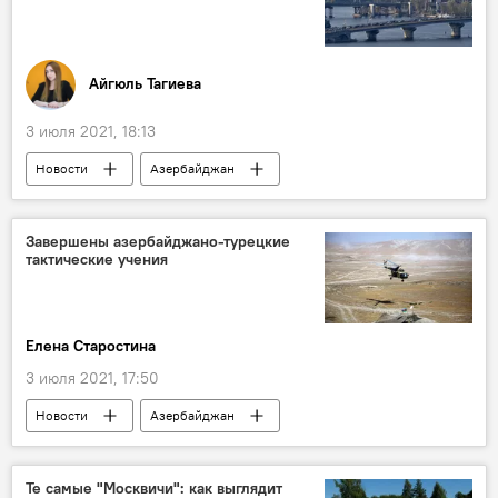
Чехия
Болельщики
Айгюль Тагиева
3 июля 2021, 18:13
Новости
Азербайджан
Новости мира
ЖИЗНЬ
Украина
студенты
возможности
Завершены азербайджано-турецкие
тактические учения
Елена Старостина
3 июля 2021, 17:50
Новости
Азербайджан
Новости мира
ЖИЗНЬ
Политика
учения
Министерство обороны АР
Те самые "Москвичи": как выглядит