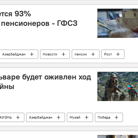
 гимнастика
Тренер
ется 93%
 пенсионеров - ГФСЗ
Азербайджан
Новости
пенсии
Рост
ьваре будет оживлен ход
ойны
ЖИЗНЬ
Азербайджан
Музей
Победа