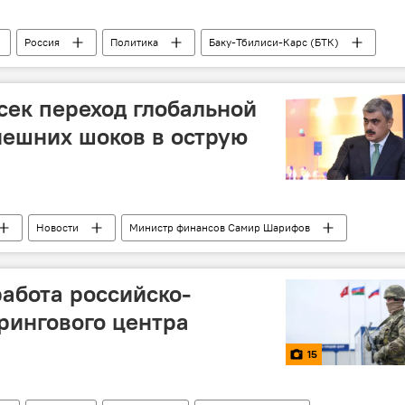
Россия
Политика
Баку-Тбилиси-Карс (БТК)
Россия
Турция
ек переход глобальной
нешних шоков в острую
Новости
Министр финансов Самир Шарифов
работа российско-
рингового центра
15