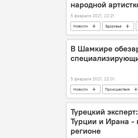
народной артистк
5 февраля 2021, 22:21
Новости
Здоровье
вакцина
Ройа Айхан
В Шамкире обезв
специализирующи
5 февраля 2021, 22:01
Новости
Происшествия
Преступники
Шамкирский р
Турецкий эксперт:
Турции и Ирана - 
регионе