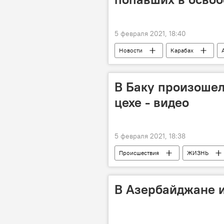
5 февраля 2021, 18:40
Новости
Карабах
Суговушан
Талыш
В Баку произошел
цехе - видео
5 февраля 2021, 18:38
Происшествия
ЖИЗНЬ
цех
МЧС АР
В Азербайджане 