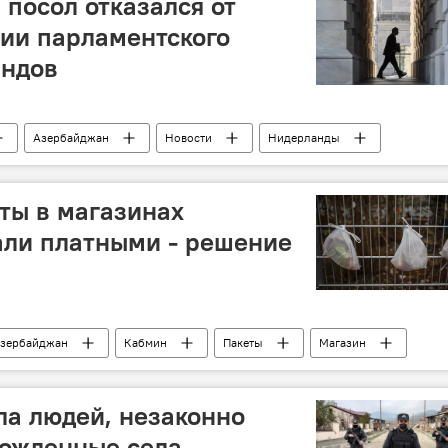
посол отказался от
нии парламентского
андов
Азербайджан
Новости
Нидерланды
ты в магазинах
али платными - решение
зербайджан
Кабмин
Пакеты
Магазин
а людей, незаконно
божденные села