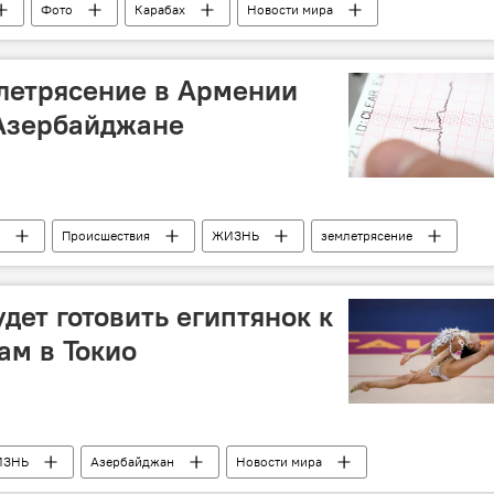
Фото
Карабах
Новости мира
летрясение в Армении
 Азербайджане
Происшествия
ЖИЗНЬ
землетрясение
дет готовить египтянок к
ам в Токио
ИЗНЬ
Азербайджан
Новости мира