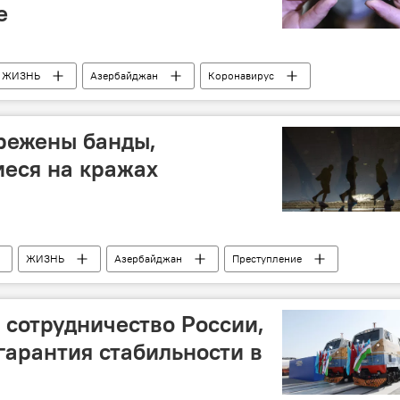
е
ЖИЗНЬ
Азербайджан
Коронавирус
клиника
режены банды,
еся на кражах
ЖИЗНЬ
Азербайджан
Преступление
айон
Вор
Воровство
 сотрудничество России,
гарантия стабильности в