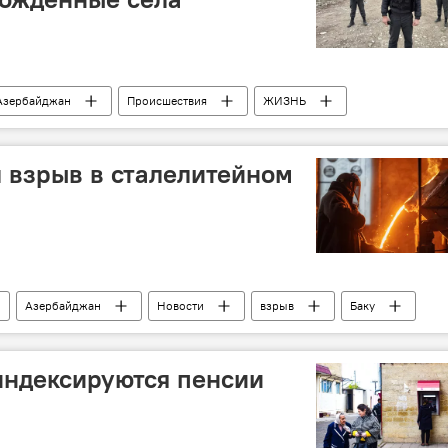
Азербайджан
Происшествия
ЖИЗНЬ
Физули
 взрыв в сталелитейном
Азербайджан
Новости
взрыв
Баку
индексируются пенсии