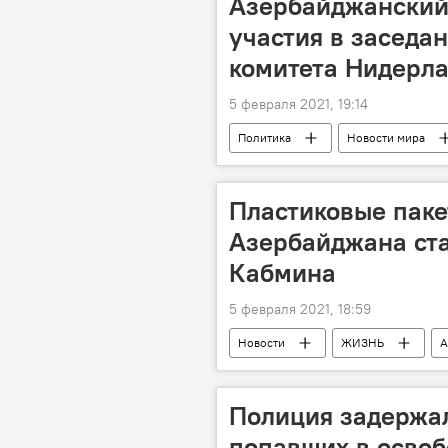
Азербайджанский 
участия в заседа
комитета Нидерл
5 февраля 2021, 19:14
Политика
Новости мира
парламент
Пластиковые паке
Азербайджана ст
Кабмина
5 февраля 2021, 18:59
Новости
ЖИЗНЬ
А
Полиция задержал
попавших в осво