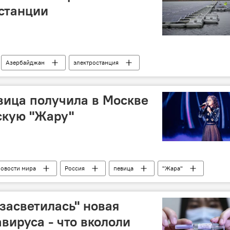
станции
Азербайджан
электростанция
вица получила в Москве
скую "Жару"
овости мира
Россия
певица
"Жара"
засветилась" новая
вируса - что вкололи