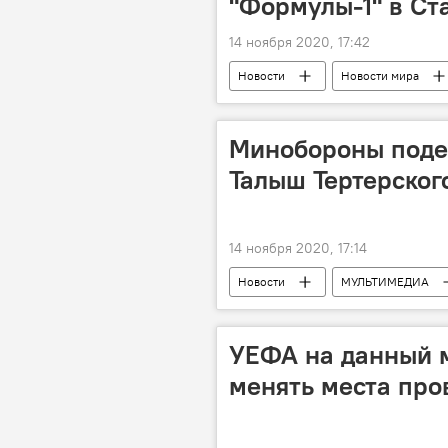
"Формулы-1" в Ст
14 ноября 2020, 17:42
Новости
Новости мира
авиашоу
Формула 1: сезон 
Минобороны поде
Талыш Тертерског
14 ноября 2020, 17:14
Новости
МУЛЬТИМЕДИА
Карабах
Министерство обо
УЕФА на данный 
менять места пр