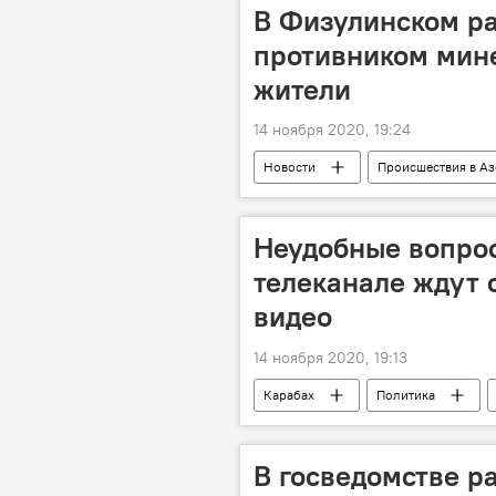
В Физулинском ра
противником мин
жители
14 ноября 2020, 19:24
Новости
Происшествия в А
Азербайджан
Происшестви
Мирные жители
Мина
Неудобные вопрос
телеканале ждут 
видео
14 ноября 2020, 19:13
Карабах
Политика
Телеканал
Никол Пашинян
В госведомстве ра