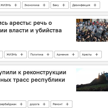
ЖИЗНЬ
Экономика
Баку
Дезинфекция
я власть города Баку
сь аресты: речь о
ии власти и убийства
ЖИЗНЬ
Политика
Армения
Аресты
нный захват власти
Покушение на убийство
упили к реконструкции
вных трасс республики
зербайджан
дорога
Ремонт