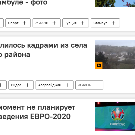
амбуле - фото
Спорт
ЖИЗНЬ
Турция
Стамбул
2022
лилось кадрами из села
о района
Видео
Азербайджан
ЖИЗНЬ
роны АР
Тертерский район
Село
момент не планирует
оведения ЕВРО-2020