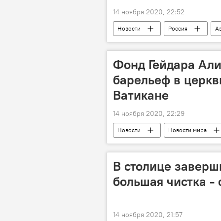
14 ноября 2020, 22:52
Новости
Россия
А
Ильхам Алиев
Владимир Пу
Фонд Гейдара Али
барельеф в церкв
Ватикане
14 ноября 2020, 22:29
Новости
Новости мира
Азербайджан
Фонд Гейдара
Реконструкция
В столице заверш
большая чистка - 
14 ноября 2020, 21:57