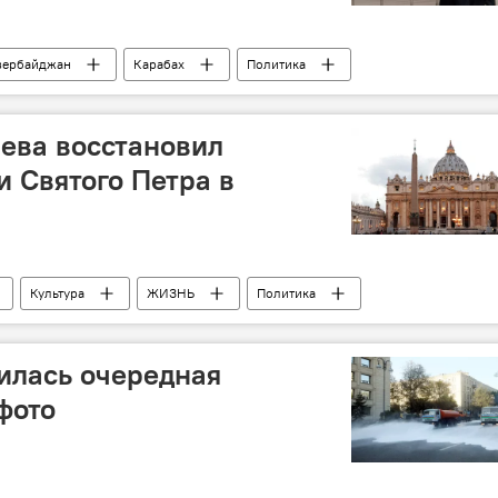
зербайджан
Карабах
Политика
тин
ева восстановил
и Святого Петра в
Культура
ЖИЗНЬ
Политика
 Алиева
Ватикан
барельефы
илась очередная
фото