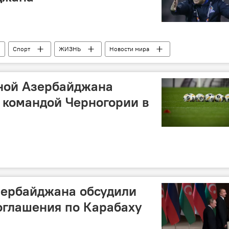
Спорт
ЖИЗНЬ
Новости мира
ерногория
УЕФА
Лига наций
ной Азербайджана
 командой Черногории в
зербайджана обсудили
оглашения по Карабаху