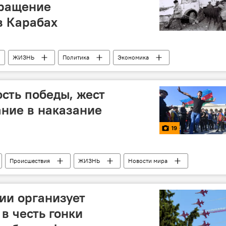
вращение
в Карабах
ЖИЗНЬ
Политика
Экономика
омитет по делам беженцев и вынужденных переселенцев АР
ость победы, жест
ние в наказание
19
Происшествия
ЖИЗНЬ
Новости мира
ии организует
в честь гонки