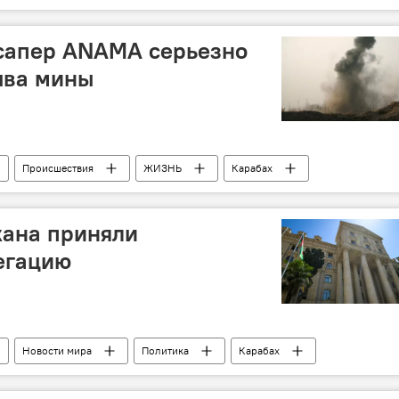
 сапер ANAMA серьезно
ыва мины
Происшествия
ЖИЗНЬ
Карабах
 от мин территорий АР (ANAMA)
Саперы
взрыв
ана приняли
егацию
Новости мира
Политика
Карабах
Франция
визит