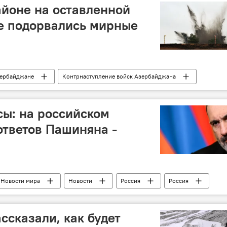
йоне на оставленной
е подорвались мирные
зербайджане
Контрнаступление войск Азербайджана
я
ЖИЗНЬ
Карабах
Физулинский район
жертвы
ы: на российском
ответов Пашиняна -
Новости мира
Новости
Россия
Россия
Вопросы
ссказали, как будет