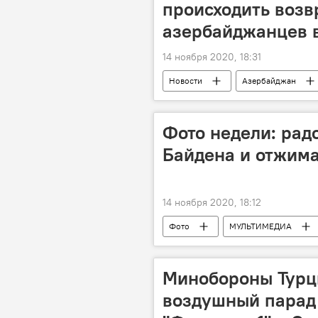
происходить воз
азербайджанцев 
14 ноября 2020, 18:31
Новости
Азербайджан
Карабах
Государственный к
Возвращение
Фото недели: рад
Байдена и отжима
14 ноября 2020, 18:12
Фото
МУЛЬТИМЕДИА
Новости
Минобороны Турц
воздушный парад 