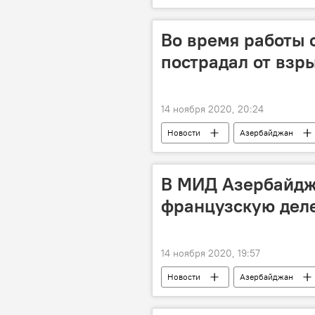
реконструция
Во время работы
пострадал от взр
14 ноября 2020, 20:24
Новости
Азербайджан
Национальное агентство по очистке
Мина
В МИД Азербайдж
французскую дел
14 ноября 2020, 19:57
Новости
Азербайджан
Министерство иностранных дел АР