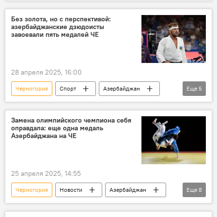
Расследование
Запрос
Без золота, но с перспективой:
азербайджанские дзюдоисты
завоевали пять медалей ЧЕ
28 апреля 2025, 16:00
Черногория
Спорт
Азербайджан
Еще
5
Дзюдо
Чемпионат Европы
Зелим Коцоев
Грузия
Медаль
Замена олимпийского чемпиона себя
оправдала: еще одна медаль
Азербайджана на ЧЕ
25 апреля 2025, 14:55
Черногория
Новости
Азербайджан
Еще
8
Дзюдо
Сборная