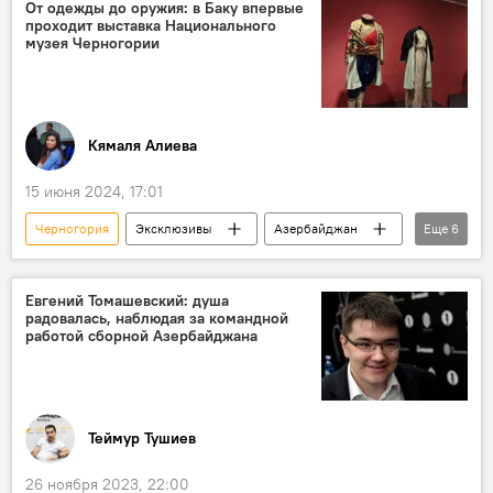
Азербайджанский национальный музей ковра
От одежды до оружия: в Баку впервые
проходит выставка Национального
Ковер
Выставка
Экспозиция
музея Черногории
Министерство культуры АР
Кямаля Алиева
15 июня 2024, 17:01
Черногория
Эксклюзивы
Азербайджан
Еще
6
Выставка
Экспозиция
Музей ковра
национальная одежда
Евгений Томашевский: душа
радовалась, наблюдая за командной
Оружие
Ювелирные украшения
работой сборной Азербайджана
Теймур Тушиев
26 ноября 2023, 22:00