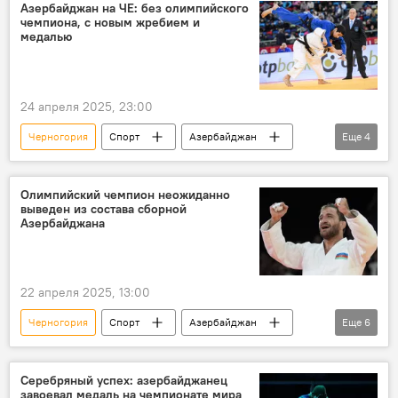
Чемпионат Европы
Азербайджан на ЧЕ: без олимпийского
чемпиона, с новым жребием и
азербайджанский дзюдоист Рашид Мамедалиев
медалью
Бронзовая медаль
Четвертьфинал
Хидаят Гейдаров
Спорт
24 апреля 2025, 23:00
Черногория
Спорт
Азербайджан
Еще
4
Чемпионат Европы
Дзюдо
Хидаят Гейдаров
Бронзовая медаль
Олимпийский чемпион неожиданно
выведен из состава сборной
Азербайджана
22 апреля 2025, 13:00
Черногория
Спорт
Азербайджан
Еще
6
Дзюдо
Хидаят Гейдаров
Чемпион
Европа
Болезнь
Серебряный успех: азербайджанец
завоевал медаль на чемпионате мира