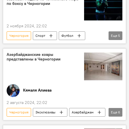
Олимпийские игры
по боксу в Черногории
2 ноября 2024, 22:02
Черногория
Спорт
Футбол
Еще
5
Азербайджан
Бокс
Узбекистан
Марокко
Чемпионат мира
Азербайджанские ковры
представлены в Черногории
Кямаля Алиева
2 августа 2024, 22:02
Черногория
Эксклюзивы
Азербайджан
Еще
6
Искусство