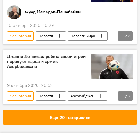
Фуад Мамедов-Пашабейли
10 октября 2020, 10:29
Черногория
Новости
Новости мира
Еще
3
Политика
Колумнисты
Премьер-министр
Джанни Де Бьязи: ребята своей игрой
порадуют народ и армию
Азербайджана
9 октября 2020, 20:52
Черногория
Новости
Азербайджан
Еще
7
Новости мира
Спорт
ЖИЗНЬ
Сборная
футбол
тренер
Еще 20 материалов
Лига наций