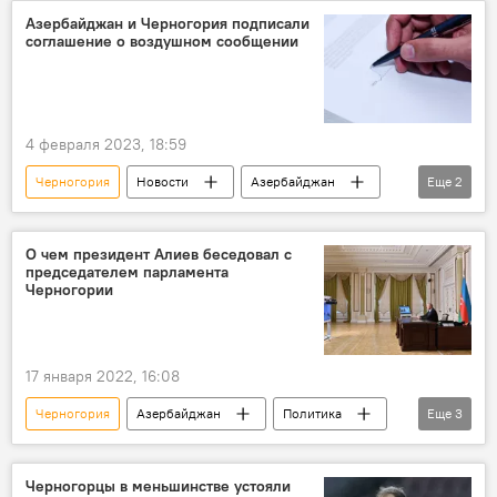
Азербайджан и Черногория подписали
соглашение о воздушном сообщении
4 февраля 2023, 18:59
Черногория
Новости
Азербайджан
Еще
2
Экономика
авиасообщение
О чем президент Алиев беседовал с
председателем парламента
Черногории
17 января 2022, 16:08
Черногория
Азербайджан
Политика
Еще
3
переговоры
Ильхам Алиев
парламент
Черногорцы в меньшинстве устояли