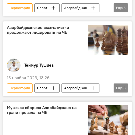
Черногория
Спорт
Азербайджан
Еще
6
Шахматы
Россия
Болгария
Гюнай Мамедзаде
Евгений Томашевский
Азербайджанские шахматистки
продолжают лидировать на ЧЕ
Интервью
Теймур Тушиев
16 ноября 2023, 13:26
Черногория
Спорт
Азербайджан
Еще
8
Шахматы
Чемпионат Европы
женская сборная
Германия
Мужская сборная Азербайджана на
грани провала на ЧЕ
Болгария
Гюнай Мамедзаде
Шахрияр Мамедъяров
гроссмейстер Ниджат Абасов