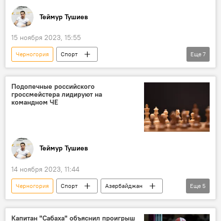
Теймур Тушиев
15 ноября 2023, 15:55
Черногория
Спорт
Еще
7
Мужская сборная Азербайджана по шахматам
Чемпионат Европы
Поражение
Подопечные российского
гроссмейстера лидируют на
Хорватия
Теймур Раджабов
командном ЧЕ
Шахрияр Мамедъяров
гроссмейстер Ниджат Абасов
Теймур Тушиев
14 ноября 2023, 11:44
Черногория
Спорт
Азербайджан
Еще
5
Шахматы
Чемпионат Европы
женская сборная
Словения
Капитан "Сабаха" объяснил проигрыш