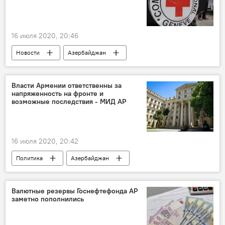
16 июля 2020, 20:46
Новости
Азербайджан
Новости мира
Политика
Международный комитет Красного Креста (МККК)
Власти Армении ответственны за
напряженность на фронте и
армяно-азербайджанский конфликт
возможные последствия - МИД АР
гражданин
16 июля 2020, 20:42
Политика
Азербайджан
Новости мира
Новости
МИД Азербайджана
Армения
Валютные резервы Госнефтефонда АР
заметно пополнились
армяно-азербайджанский конфликт