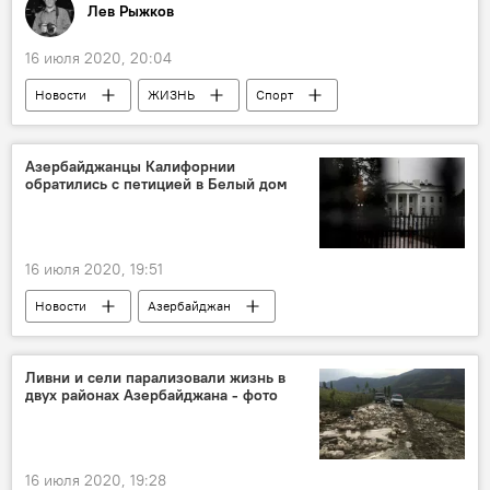
Лев Рыжков
16 июля 2020, 20:04
Новости
ЖИЗНЬ
Спорт
Россия
Колумнисты
Олимпиада 1980
Азербайджанцы Калифорнии
обратились с петицией в Белый дом
16 июля 2020, 19:51
Новости
Азербайджан
Новости мира
Петиция
Белый дом
Ливни и сели парализовали жизнь в
двух районах Азербайджана - фото
16 июля 2020, 19:28