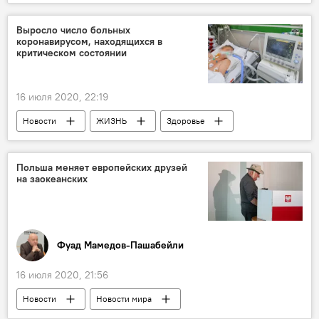
ВС Армении
армяно-азербайджанский конфликт
Выросло число больных
коронавирусом, находящихся в
Товузский район
критическом состоянии
16 июля 2020, 22:19
Новости
ЖИЗНЬ
Здоровье
Азербайджан
Коронавирус
Польша меняет европейских друзей
на заокеанских
Фуад Мамедов-Пашабейли
16 июля 2020, 21:56
Новости
Новости мира