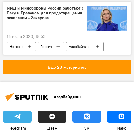
МИД и Минобороны России работают с
Баку и Ереваном для предотвращения
эскалации - Захарова
16 июля 2020, 18:53
Новости
Россия
Азербайджан
Политика
Россия
армяно-азербайджанский конфликт
Еще 20 материалов
Азербайджан
Telegram
Дзен
VK
Макс