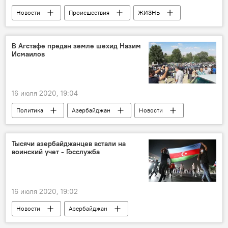
Новости
Происшествия
ЖИЗНЬ
Азербайджан
Ливень
Сель
Ущерб
В Агстафе предан земле шехид Назим
Исмаилов
16 июля 2020, 19:04
Политика
Азербайджан
Новости
ЖИЗНЬ
шехид
армяно-азербайджанский конфликт
Тысячи азербайджанцев встали на
воинский учет - Госслужба
16 июля 2020, 19:02
Новости
Азербайджан