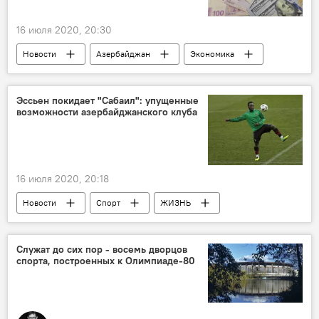
16 июля 2020, 20:30
Новости
Азербайджан
Экономика
Государственный нефтяной фонд Азербайджана (ГНФАР)
Валютные резервы
Эссьен покидает "Сабаил": упущенные
возможности азербайджанского клуба
16 июля 2020, 20:18
Новости
Спорт
ЖИЗНЬ
Азербайджан
Новости мира
Служат до сих пор - восемь дворцов
спорта, построенных к Олимпиаде-80