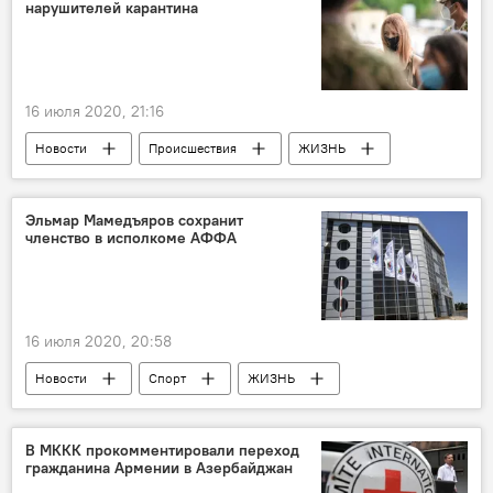
нарушителей карантина
16 июля 2020, 21:16
Новости
Происшествия
ЖИЗНЬ
Азербайджан
карантин
полиция
Эльмар Мамедъяров сохранит
членство в исполкоме АФФА
16 июля 2020, 20:58
Новости
Спорт
ЖИЗНЬ
Азербайджан
Политика
АФФА
Эльмар Мамедъяров
В МККК прокомментировали переход
гражданина Армении в Азербайджан