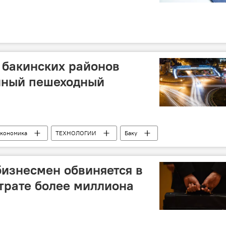
 бакинских районов
нный пешеходный
кономика
ТЕХНОЛОГИИ
Баку
ный переход
изнесмен обвиняется в
трате более миллиона