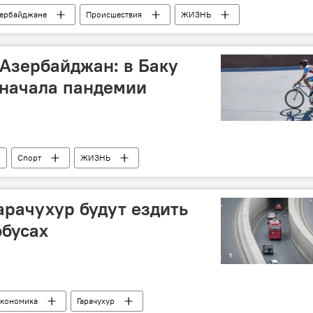
зербайджане
Происшествия
ЖИЗНЬ
Министерство сельского хозяйства АР
Бизнесмен
 Азербайджан: в Баку
 начала пандемии
Спорт
ЖИЗНЬ
арачухур будут ездить
обусах
кономика
Гарачухур