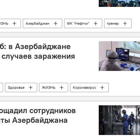
ИЗНЬ
Азербайджан
ФК "Нефтчи"
тренер
б: в Азербайджане
 случаев заражения
Здоровье
ЖИЗНЬ
Коронавирус
ощадил сотрудников
иты Азербайджана