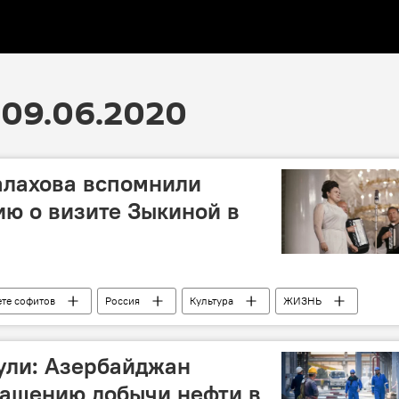
09.06.2020
алахова вспомнили
ю о визите Зыкиной в
ете софитов
Россия
Культура
ЖИЗНЬ
а
шоу
Андрей Малахов
ули: Азербайджан
ращению добычи нефти в