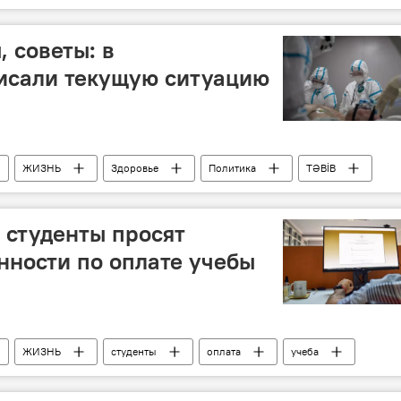
ТА)
автобусы
 советы: в
исали текущую ситуацию
ЖИЗНЬ
Здоровье
Политика
TƏBİB
 студенты просят
нности по оплате учебы
ЖИЗНЬ
студенты
оплата
учеба