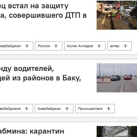
ц встал на защиту
а, совершившего ДТП в
зербайджан
Россия
Аслан Ахмадов
актер
нду водителей,
ей из районов в Баку,
зербайджане
Азербайджан
Происшествия
ренних дел АР
карантин
Нарушители
Баку
абмина: карантин