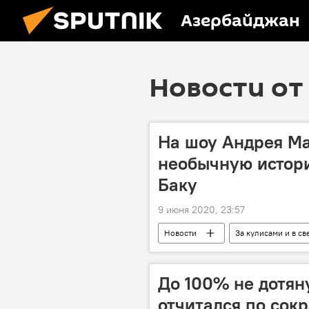
Азербайджан
Новости от 
На шоу Андрея М
необычную истори
Баку
9 июня 2020, 23:57
Новости
За кулисами и в св
Баку
случай
певиц
До 100% не дотян
отчитался по сок