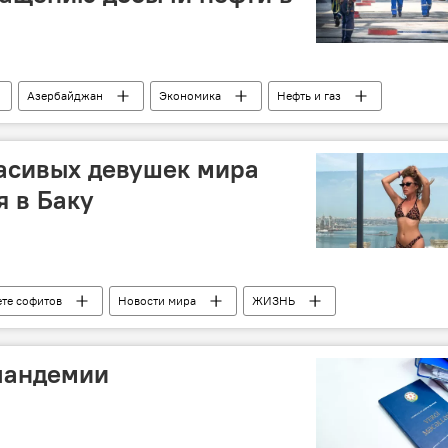
Азербайджан
Экономика
Нефть и газ
май
асивых девушек мира
я в Баку
ете софитов
Новости мира
ЖИЗНЬ
аку
Кристина Замир
пандемии