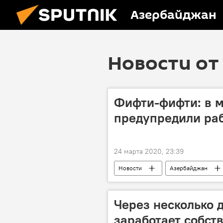
Азербайджан
Новости от 
Фифти-фифти: в м
предупредили ра
24 марта 2020, 23:39
Новости
Азербайджан
Министерство экономики АР
Через несколько 
заработает собст