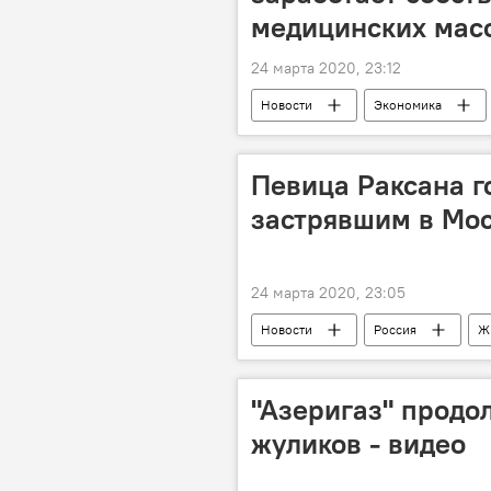
медицинских мас
24 марта 2020, 23:12
Новости
Экономика
медицинские маски
Певица Раксана г
застрявшим в Мо
24 марта 2020, 23:05
Новости
Россия
Ж
Москва
"Азеригаз" продо
жуликов - видео