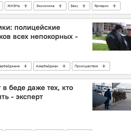
ЖИЗНЬ
Экономика
Баку
Ярмарки
Р
Коронавирус
ики: полицейские
ков всех непокорных -
зербайджане
Азербайджан
Происшествия
Министерство внутренних дел АР
Пожилые люди
 в беде даже тех, кто
ть - эксперт