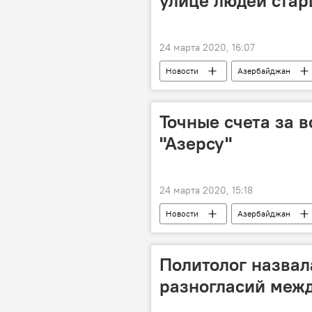
улице людей стар
24 марта 2020, 16:07
Новости
Азербайджан
Министерство внутренних дел АР
Точные счета за в
"Азерсу"
24 марта 2020, 15:18
Новости
Азербайджан
ОАО Azərsu
водяные счетчи
Политолог назвал
разногласий меж