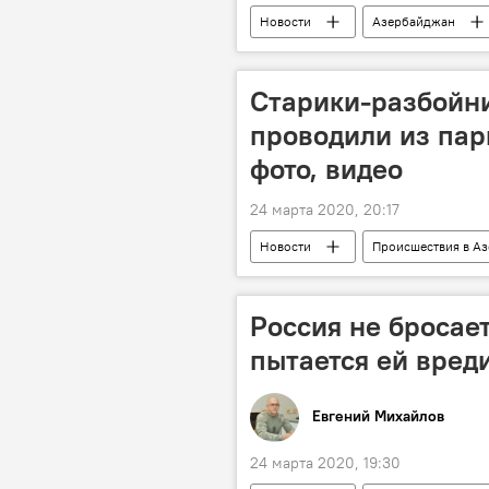
Новости
Азербайджан
Министерство сельского хозяйства А
Старики-разбойн
проводили из пар
фото, видео
24 марта 2020, 20:17
Новости
Происшествия в А
ЖИЗНЬ
Здоровье
особый режим
парки
Россия не бросает
пытается ей вреди
Евгений Михайлов
24 марта 2020, 19:30