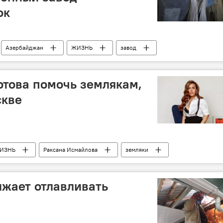
ок
Азербайджан
ЖИЗНЬ
завод
отова помочь землякам,
скве
ИЗНЬ
Раксана Исмайлова
земляки
лжает отлавливать