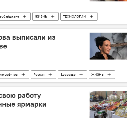
зербайджане
ЖИЗНЬ
ТЕХНОЛОГИИ
ПО Azəriqaz
Подключение
мошенничество
ова выписали из
ве
ете софитов
Россия
Здоровье
ЖИЗНЬ
карантин
Москва
Коронавирус
свою работу
нные ярмарки