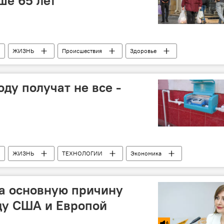
ше 65 лет
ЖИЗНЬ
Происшествия
Здоровье
Коронавирус
Пожилые люди
штрафы
оду получат не все -
ЖИЗНЬ
ТЕХНОЛОГИИ
Экономика
ки
Счета
а основную причину
ду США и Европой