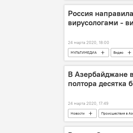
Ильхам Алиев
Первый вице
Жилой комплекс
Россия направила
вирусологами - в
24 марта 2020, 18:00
МУЛЬТИМЕДИА
Видео
Россия
В Азербайджане в
полтора десятка 
24 марта 2020, 17:49
Новости
Происшествия в А
ЖИЗНЬ
Происшествия