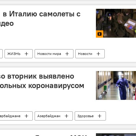
-президент Азербайджана Мехрибан Алиева
Говсан
 в Италию самолеты с
идео
ЖИЗНЬ
Новости мира
Новости
о вторник выявлено
больных коронавирусом
зербайджане
Азербайджан
Здоровье
Коронавирус
больные