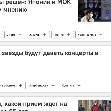
ы решен: Япония и МОК
у мнению
Спорт
ЖИЗНЬ
Япония
Коронавирус
звезды будут давать концерты в
ете софитов
Азербайджан
Культура
йн
концерт
, какой прием ждет на