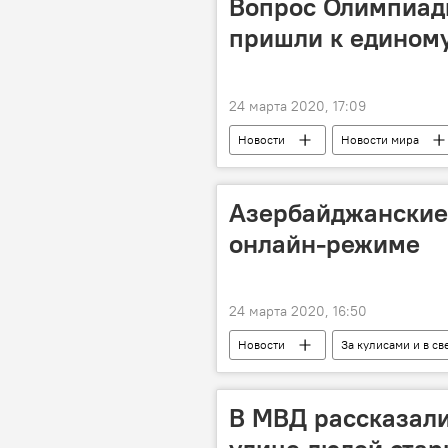
Вопрос Олимпиад
пришли к едином
24 марта 2020, 17:09
Новости
Новости мира
Перенос
Олимпиада 1980
Азербайджанские 
онлайн-режиме
24 марта 2020, 16:50
Новости
За кулисами и в св
ЖИЗНЬ
Баку
Онла
В МВД рассказали