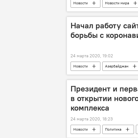
Новости
Новости мира
Колумнисты
Россия
Евгений Михайлов
Начал работу сай
борьбы с коронав
24 марта 2020, 19:02
Новости
Азербайджан
Сайт
фонд
Президент и перв
в открытии нового
комплекса
24 марта 2020, 18:23
Новости
Политика