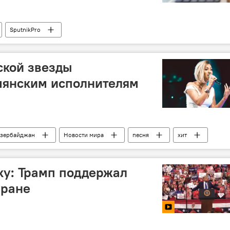
SputnikPro
ской звезды
мянским исполнителям
зербайджан
Новости мира
песня
хит
Армянские
ку: Трамп поддержал
Иране