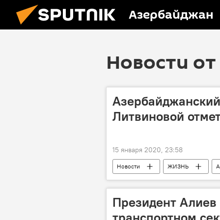
Азербайджан
Новости от 
Азербайджанский 
Литвиновой отмет
15 января 2020, 23:58
Новости
ЖИЗНЬ
А
Рената Литвинова
День рож
Президент Алиев 
транспортном се