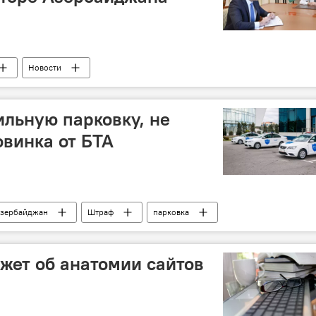
Новости
льную парковку, не
новинка от БТА
зербайджан
Штраф
парковка
спортное агентство (БТА)
ажет об анатомии сайтов