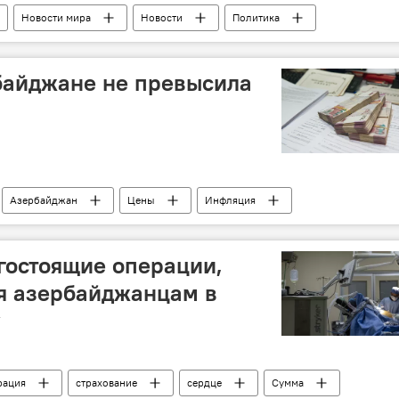
Новости мира
Новости
Политика
байджане не превысила
Азербайджан
Цены
Инфляция
гостоящие операции,
я азербайджанцам в
у
рация
страхование
сердце
Сумма