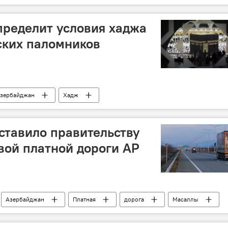
Азербайджан
пределит условия хаджа
ских паломников
зербайджан
Хадж
)
Паломники
дставило правительству
вой платной дороги АР
Азербайджан
Платная
дорога
Масаллы