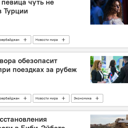
певица чуть не
в Турции
зербайджан
Новости мира
вора обезопасит
ри поездках за рубеж
зербайджан
Новости мира
Экономика
дка
за рубежом
договор
Азербайджанцы
сстановления
оги в Биби-Эйбате