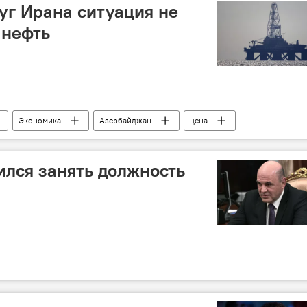
г Ирана ситуация не
 нефть
Экономика
Азербайджан
цена
лумнисты
ился занять должность