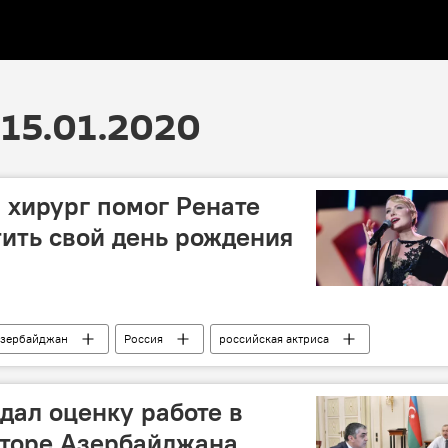
15.01.2020
хирург помог Ренате
ить свой день рождения
зербайджан
Россия
российская актриса
дения
ДТП
хирург
Азербайджанец
дал оценку работе в
кторе Азербайджана