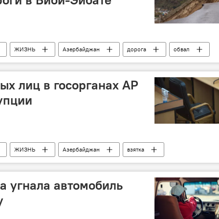
ЖИЗНЬ
Азербайджан
дорога
обвал
Восстановление
ых лиц в госорганах АР
упции
ЖИЗНЬ
Азербайджан
взятка
Должностные лица
Государственный
орган
а угнала автомобиль
у