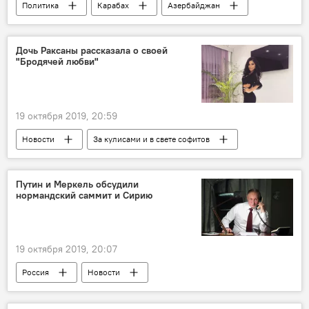
Политика
Карабах
Азербайджан
Новости
Дочь Раксаны рассказала о своей
"Бродячей любви"
19 октября 2019, 20:59
Новости
За кулисами и в свете софитов
Культура
ЖИЗНЬ
Азербайджан
Певица
песня
клип
Путин и Меркель обсудили
нормандский саммит и Сирию
рэпер
19 октября 2019, 20:07
Россия
Новости