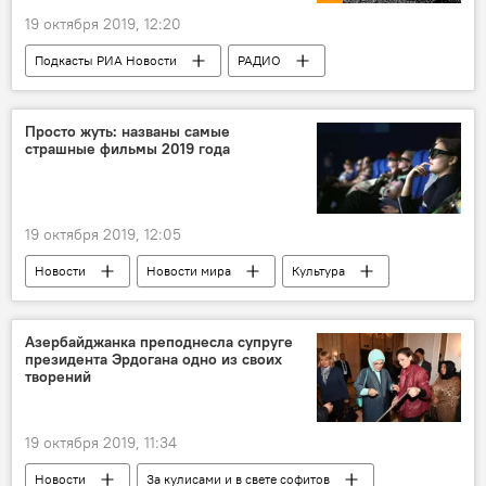
19 октября 2019, 12:20
Подкасты РИА Новости
РАДИО
МУЛЬТИМЕДИА
Новости
Просто жуть: названы самые
страшные фильмы 2019 года
19 октября 2019, 12:05
Новости
Новости мира
Культура
ЖИЗНЬ
Фильмы
ужасы
рейтинг
Азербайджанка преподнесла супруге
президента Эрдогана одно из своих
творений
19 октября 2019, 11:34
Новости
За кулисами и в свете софитов