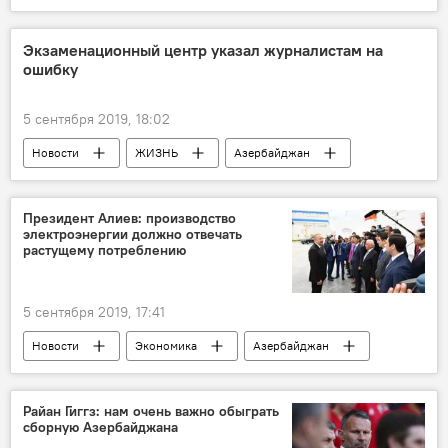
Экзаменационный центр указал журналистам на
ошибку
5 сентября 2019, 18:02
Новости
ЖИЗНЬ
Азербайджан
Государственный экзаменационный центр (ГЭЦ)
Экзамены
Регионы
Ошибка
Президент Алиев: производство
электроэнергии должно отвечать
Данные
растущему потреблению
5 сентября 2019, 17:41
Новости
Экономика
Азербайджан
Райан Гиггз: нам очень важно обыграть
сборную Азербайджана