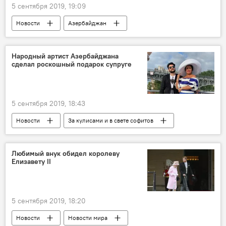
5 сентября 2019, 19:09
Новости
Азербайджан
Новости мира
Политика
ЖИЗНЬ
Министерство обороны АР
учения
Народный артист Азербайджана
сделал роскошный подарок супруге
Турция
TurAz Qartalı-2019
5 сентября 2019, 18:43
Новости
За кулисами и в свете софитов
Культура
ЖИЗНЬ
Юсиф Эйвазов
Анна Нетребко
подарок
Любимый внук обидел королеву
Елизавету II
5 сентября 2019, 18:20
Новости
Новости мира