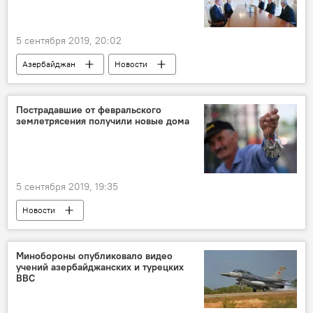
5 сентября 2019, 20:02
Азербайджан
Новости
Новости мира
Политика
Экономика
Ильхам Алиев
Пострадавшие от февральского
землетрясения получили новые дома
Контракт века
5 сентября 2019, 19:35
Новости
Сильное землетрясение в Азербайджане
Азербайджан
ЖИЗНЬ
Экономика
Минобороны опубликовало видео
учений азербайджанских и турецких
жилье
землетрясение
ВВС