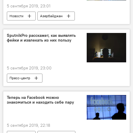
5 сентября 2019, 23:01
Новости
Азербайджан
Новости мира
Спорт
ЖИЗНЬ
Никола Юрчевич
SputnikPro расскажет, как выявлять
фейки и извлекать из них пользу
Сборная Азербайджана по футболу
Евро
5 сентября 2019, 23:00
Пресс-центр
Теперь на Facebook можно
знакомиться и находить себе пару
5 сентября 2019, 22:18