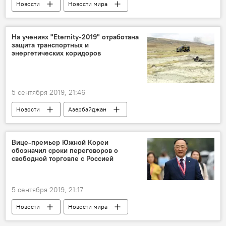
Новости
Новости мира
ТЕХНОЛОГИИ
ЖИЗНЬ
Facebook
Знакомство
Сервис
На учениях "Eternity-2019" отработана
защита транспортных и
энергетических коридоров
5 сентября 2019, 21:46
Новости
Азербайджан
Новости мира
ЖИЗНЬ
Политика
Экономика
учения
Грузия
Вице-премьер Южной Кореи
обозначил сроки переговоров о
Турция
свободной торговле с Россией
5 сентября 2019, 21:17
Новости
Новости мира
Экономика
Политика
Россия