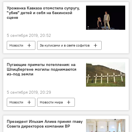
Южная Корея
Россия
торговля
Уроженка Кавказа отомстила супругу,
"убив" детей и себя на бакинской
переговоры
Соглашение
сцене
5 сентября 2019, 20:52
Новости
За кулисами и в свете софитов
Азербайджан
Россия
Культура
ЖИЗНЬ
Баку
спектакль
Пугающие приметы потепления: на
Шпицбергене могилы поднимаются
театр
из-под земли
5 сентября 2019, 20:29
Новости
Новости мира
Происшествия
ЖИЗНЬ
Глобальное потепление
Норвегия
Президент Ильхам Алиев принял главу
Совета директоров компании ВР
могилы