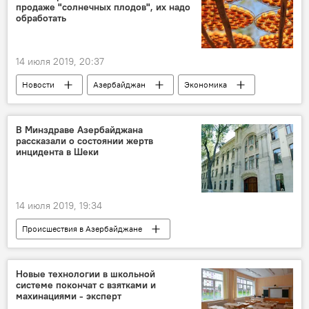
продаже "солнечных плодов", их надо
обработать
14 июля 2019, 20:37
Новости
Азербайджан
Экономика
ТЕХНОЛОГИИ
ЖИЗНЬ
хурма
экспорт
Натик Джафарли
В Минздраве Азербайджана
рассказали о состоянии жертв
инцидента в Шеки
14 июля 2019, 19:34
Происшествия в Азербайджане
Азербайджан
Новости
Происшествия
ЖИЗНЬ
Здоровье
Новые технологии в школьной
системе покончат с взятками и
Шеки
дерево
пострадавшие
махинациями - эксперт