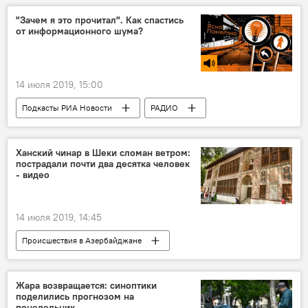
проспект Гейдара Алиева
авария
"Зачем я это прочитал". Как спастись
от информационного шума?
ДТП
пробка
внедорожник
14 июля 2019, 15:00
Подкасты РИА Новости
РАДИО
МУЛЬТИМЕДИА
Новости
Ханский чинар в Шеки сломан ветром:
пострадали почти два десятка человек
- видео
14 июля 2019, 14:45
Происшествия в Азербайджане
Азербайджан
Новости
Происшествия
ЖИЗНЬ
Шеки
Жара возвращается: синоптики
поделились прогнозом на
ветер
дерево
Инцидент
понедельник