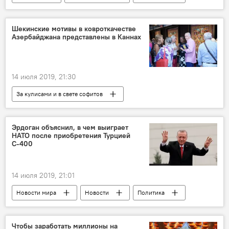
ЖИЗНЬ
женщины
Фигура
Исследование
Сердечная недостаточность
Шекинские мотивы в ковроткачестве
Азербайджана представлены в Каннах
14 июля 2019, 21:30
За кулисами и в свете софитов
Азербайджан
Новости мира
Новости
Культура
ЖИЗНЬ
Эрдоган объяснил, в чем выиграет
НАТО после приобретения Турцией
С-400
14 июля 2019, 21:01
Новости мира
Новости
Политика
Россия
США
Турция
С-400
НАТО
Чтобы заработать миллионы на