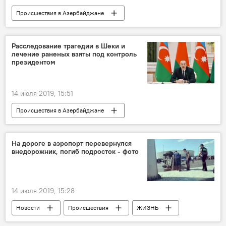
Происшествия в Азербайджане
Азербайджан
Новости
Происшествия
ЖИЗНЬ
Шеки
Расследование трагедии в Шеки и
лечение раненых взяты под контроль
раненые
Имена
президентом
Трагедия во Дворце Шекинских ханов
14 июля 2019, 15:51
Происшествия в Азербайджане
Азербайджан
Новости
Происшествия
ЖИЗНЬ
Шеки
На дороге в аэропорт перевернулся
внедорожник, погиб подросток - фото
Трагедия
расследование
Ильхам Алиев
Трагедия во Дворце Шекинских ханов
14 июля 2019, 15:28
Новости
Происшествия
ЖИЗНЬ
Происшествия в Азербайджане
Баку