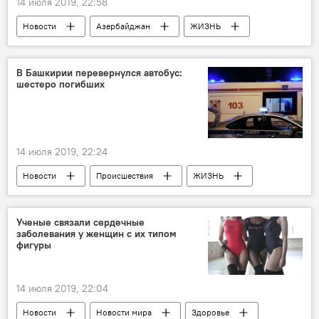
14 июля 2019, 22:58
Новости
Азербайджан
ЖИЗНЬ
Экономика
мясо
импорт
производство
дефицит
В Башкирии перевернулся автобус:
шестеро погибших
14 июля 2019, 22:24
Новости
Происшествия
ЖИЗНЬ
Россия
Россия
автобус
ДТП
авария
раненые
Ученые связали сердечные
заболевания у женщин с их типом
погибшие
фигуры
14 июля 2019, 22:04
Новости
Новости мира
Здоровье