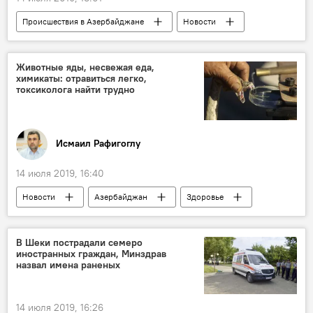
Происшествия в Азербайджане
Новости
Происшествия
ЖИЗНЬ
Сураханский район
спасатели
Животные яды, несвежая еда,
химикаты: отравиться легко,
Министерство по чрезвычайным ситуациям АР
токсиколога найти трудно
Исмаил Рафигоглу
14 июля 2019, 16:40
Новости
Азербайджан
Здоровье
ЖИЗНЬ
Колумнисты
отравление
жара
лето
В Шеки пострадали семеро
иностранных граждан, Минздрав
назвал имена раненых
14 июля 2019, 16:26