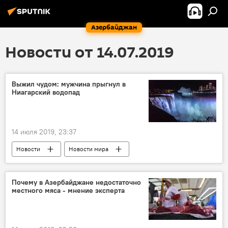
Азербайджан
Новости от 14.07.2019
Выжил чудом: мужчина прыгнул в
Ниагарский водопад
14 июля 2019, 23:37
Новости
Новости мира
Происшествия
ЖИЗНЬ
Ниагарский водопад
Мужчина
Почему в Азербайджане недостаточно
местного мяса - мнение эксперта