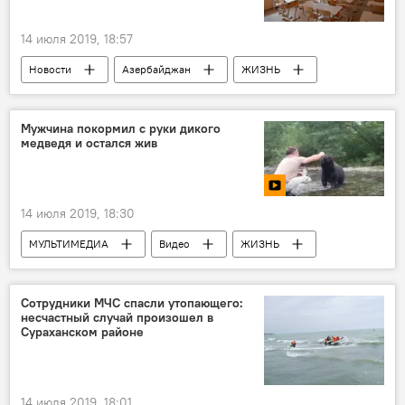
Министерство здравоохранения АР
лечение
14 июля 2019, 18:57
Трагедия во Дворце Шекинских ханов
Новости
Азербайджан
ЖИЗНЬ
ТЕХНОЛОГИИ
школы
перевод
Кямран Асадов
Мужчина покормил с руки дикого
медведя и остался жив
14 июля 2019, 18:30
МУЛЬТИМЕДИА
Видео
ЖИЗНЬ
Новости
Сотрудники МЧС спасли утопающего:
несчастный случай произошел в
Сураханском районе
14 июля 2019, 18:01