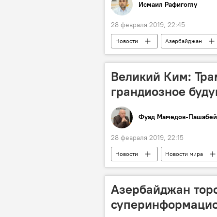
Исмаил Рафигоглу
28 февраля 2019, 22:45
Новости
Азербайджан
вузы
транспорт
Великий Ким: Тр
грандиозное буд
Фуад Мамедов-Пашабей
28 февраля 2019, 22:15
Новости
Новости мира
Дональд Трамп
Ким Чен Ын
Азербайджан торо
суперинформацио