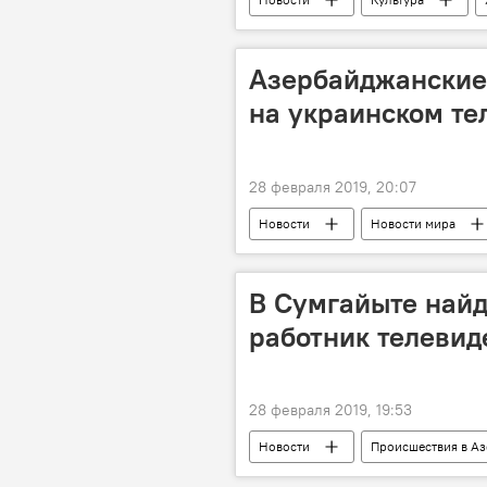
Азербайджанские
на украинском те
28 февраля 2019, 20:07
Новости
Новости мира
Украина
В Сумгайыте най
работник телевид
28 февраля 2019, 19:53
Новости
Происшествия в А
суицид
Сумгайыт