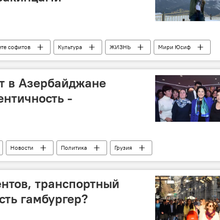
ете софитов
Культура
ЖИЗНЬ
Мири Юсиф
т в Азербайджане
нтичность -
Новости
Политика
Грузия
ентов, транспортный
есть гамбургер?