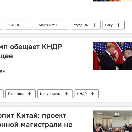
ЖИЗНЬ
Колумнисты
студенты
Баку
амп обещает КНДР
ущее
ли
Политика
Колумнисты
КНДР
пит Китай: проект
нной магистрали не