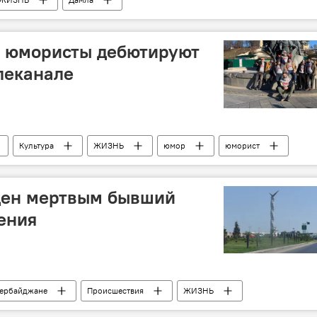
 юмористы дебютируют
леканале
Культура
ЖИЗНЬ
юмор
юморист
ден мертвым бывший
ения
зербайджане
Происшествия
ЖИЗНЬ