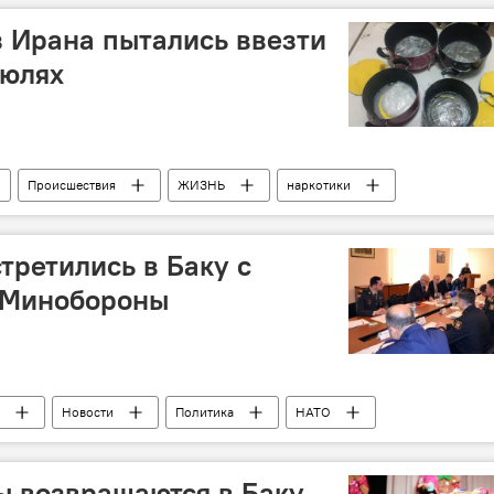
 Ирана пытались ввезти
рюлях
Происшествия
ЖИЗНЬ
наркотики
ый таможенный комитет АР
третились в Баку с
 Минобороны
Новости
Политика
НАТО
ы возвращаются в Баку