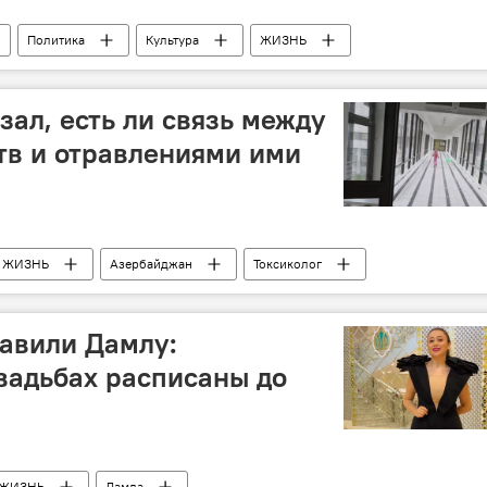
Политика
Культура
ЖИЗНЬ
 и радио (НСТР)
Увольнения
зал, есть ли связь между
тв и отравлениями ими
ЖИЗНЬ
Азербайджан
Токсиколог
лекарства
авили Дамлу:
вадьбах расписаны до
ЖИЗНЬ
Дамла