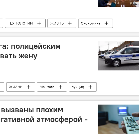
ТЕХНОЛОГИИ
ЖИЗНЬ
Экономика
 Гулузаде
га: полицейским
вать жену
ЖИЗНЬ
Маштага
суицид
 вызваны плохим
гативной атмосферой -