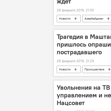
ждет
28 февраля 2019, 21:50
Новости
Азербайджан
TASIM
Китай
Рамин
Трагедия в Машта
пришлось опраши
пострадавшего
28 февраля 2019, 21:29
Новости
Происшествия
Увольнения на ТВ
управлением и не
Нацсовет