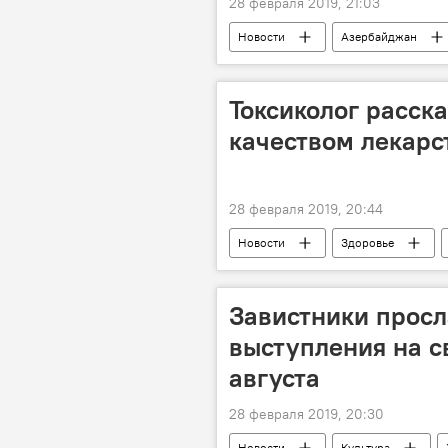
28 февраля 2019, 21:03
Новости
Азербайджан
Национальный совет по телевидению
За кулисами и в свете софитов
Токсиколог расска
качеством лекарс
28 февраля 2019, 20:44
Новости
Здоровье
Отравления
Азер Магсудов
Завистники просл
выступления на с
августа
28 февраля 2019, 20:30
Новости
Культура