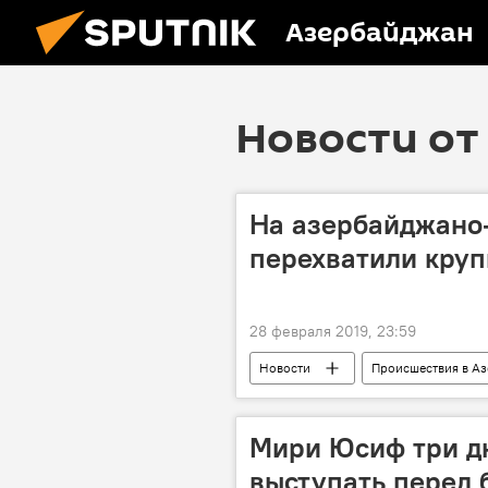
Азербайджан
Новости от 
На азербайджано
перехватили круп
28 февраля 2019, 23:59
Новости
Происшествия в А
ЖИЗНЬ
наркотики
Мири Юсиф три дн
выступать перед