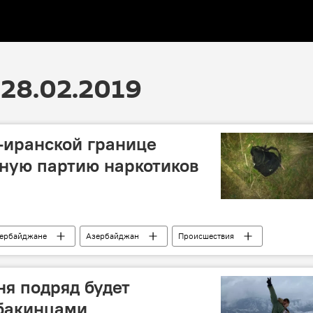
28.02.2019
-иранской границе
ную партию наркотиков
зербайджане
Азербайджан
Происшествия
Государственная пограничная служба АР
я подряд будет
 бакинцами