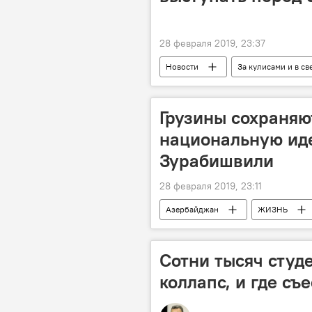
28 февраля 2019, 23:37
Новости
За кулисами и в св
концерт
Грузины сохраняю
национальную иде
Зурабишвили
28 февраля 2019, 23:11
Азербайджан
ЖИЗНЬ
Гахский район
визит
Сотни тысяч студ
коллапс, и где съ