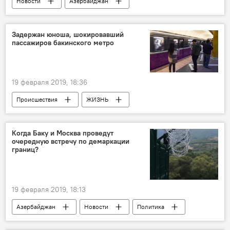
Новости
Азербайджан
Задержан юноша, шокировавший
пассажиров бакинского метро
19 февраля 2019, 18:36
Происшествия
ЖИЗНЬ
Азербайджан
Новости
Происшествия в Азербайджане
Когда Баку и Москва проведут
очередную встречу по демаркации
границ?
19 февраля 2019, 18:13
Азербайджан
Новости
Политика
Россия