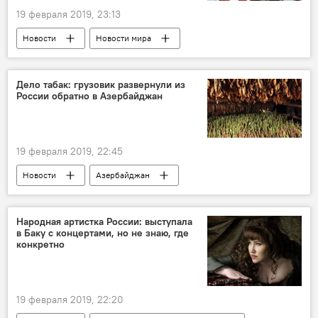
19 февраля 2019, 23:13
Новости
Новости мира
Дело табак: грузовик развернули из
России обратно в Азербайджан
19 февраля 2019, 22:45
Новости
Азербайджан
Происшествия
ЖИЗНЬ
Россия
Экономика
Народная артистка России: выступала
в Баку с концертами, но не знаю, где
конкретно
19 февраля 2019, 22:20