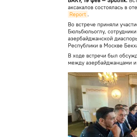
БАКУ, 19 фев — Sputnik.
Вст
аксакалов состоялась в от
Report
.
Во встрече приняли участ
Бюльбюльоглу, сотрудники
азербайджанской диаспоры
Республики в Москве Бекх
В ходе встречи был обсуж
между азербайджанцами и