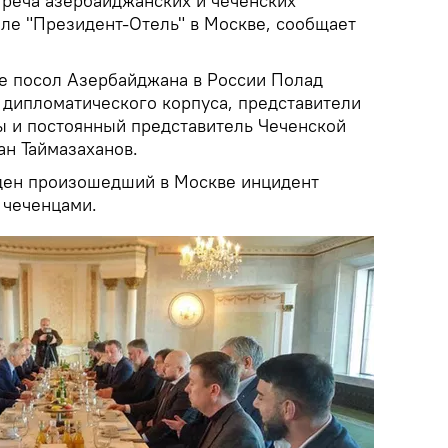
реча азербайджанских и чеченских
еле "Президент-Отель" в Москве, сообщает
ие посол Азербайджана в России Полад
 дипломатического корпуса, представители
 и постоянный представитель Чеченской
ан Таймазаханов.
ден произошедший в Москве инцидент
 чеченцами.