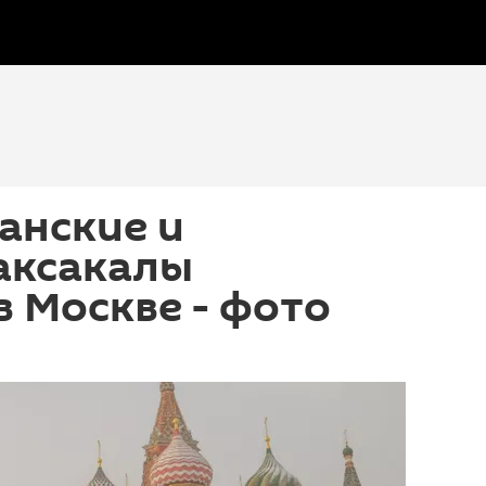
анские и
аксакалы
в Москве - фото