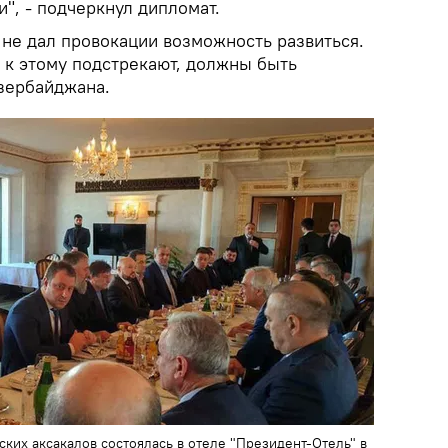
", - подчеркнул дипломат.
 не дал провокации возможность развиться.
то к этому подстрекают, должны быть
Азербайджана.
ких аксакалов состоялась в отеле "Президент-Отель" в