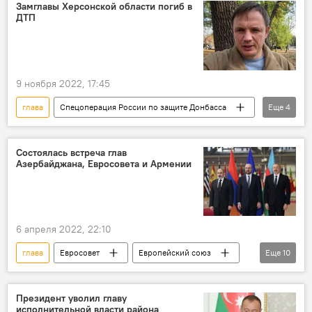
Президент РФ
Замглавы Херсонской области погиб в
ДТП
9 ноября 2022, 17:45
глава
Спецоперация России по защите Донбасса
Еще
4
Россия
Украина
Администрация
ДТП
Состоялась встреча глав
Азербайджана, Евросовета и Армении
6 апреля 2022, 22:10
глава
Евросовет
Европейский союз
Еще
10
Европейский совет
Ильхам Алиев
Шарль Мишель
Армения
Президент уволил главу
исполнительной власти района