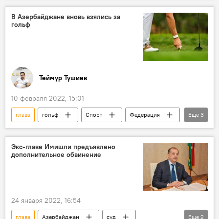
Великобритания
Великобритания
В Азербайджане вновь взялись за
гольф
Теймур Тушиев
10 февраля 2022, 15:01
глава
гольф
Спорт
Федерация
Еще
3
Избрание
развитие
Азербайджан
Экс-главе Имишли предъявлено
дополнительное обвинение
24 января 2022, 16:54
глава
Азербайджан
суд
Еще
2