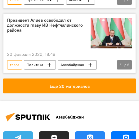
Азербайджан
Новости
суд
взятка
Исполнительная власть
Президент Алиев освободил от
должности главу ИВ Нефтчалинского
Нефтчала
задержание
СГБ АР
района
20 февраля 2020, 18:49
глава
Политика
Азербайджан
Еще
6
Новости
освобождение
должность
Нефтчала
Еще 20 материалов
Исполнительная власть
Распоряжение
Азербайджан