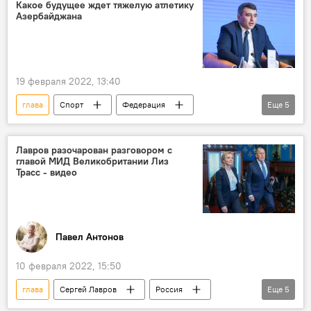
Сирия
встреча
Встреча
Какое будущее ждет тяжелую атлетику
Азербайджана
Встреча
встреча
МИД
МИД
МИД
мид
глава МИД
19 февраля 2022, 13:40
глава
Спорт
Федерация
Еще
5
выборы
президент
Тяжелая атлетика
Инам Керимов
Лавров разочарован разговором с
главой МИД Великобритании Лиз
Будущее
Азербайджан
Трасс - видео
Павел Антонов
10 февраля 2022, 15:50
глава
Сергей Лавров
Россия
Еще
5
МИД
МИД
МИД