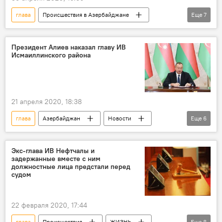
глава
Происшествия в Азербайджане
Еще
7
Происшествия
ЖИЗНЬ
Азербайджан
Новости
Президент Алиев наказал главу ИВ
Исмаиллинского района
Билясуварский район
исполнительная власть
арест
21 апреля 2020, 18:38
глава
Азербайджан
Новости
Еще
6
Политика
Исполнительная власть
Исполнительная власть Исмаиллинского района АР
Экс-глава ИВ Нефтчалы и
задержанные вместе с ним
карантин
Нарушение
Наказание
должностные лица предстали перед
судом
22 февраля 2020, 17:44
глава
Происшествия
ЖИЗНЬ
Еще
8