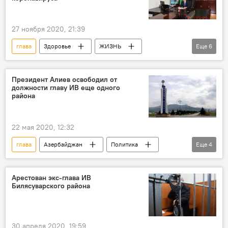
27 ноября 2020, 21:39
глава
Здоровье
ЖИЗНЬ
Еще
6
Происшествия
Азербайджан
Новости
Агсуинский район
Президент Алиев освободил от
должности главу ИВ еще одного
Исполнительная власть
Коронавирус
района
22 мая 2020, 12:32
глава
Азербайджан
Политика
Еще
4
Новости
Исполнительная власть
Увольнение
Гейгельский район
Арестован экс-глава ИВ
Билясуварского района
30 апреля 2020, 19:59