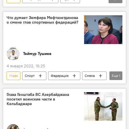
Имишлинский район
присвоение
Что думает Земфира Мефтахетдинова
о смене глав спортивных федераций?
Теймур Тушиев
4 января 2022, 16:25
глава
Спорт
Федерация
Смена
Еще
1
Земфира Мефтахетдинова
Глава Генштаба ВС Азербайджана
посетил воинские части в
Кельбаджаре