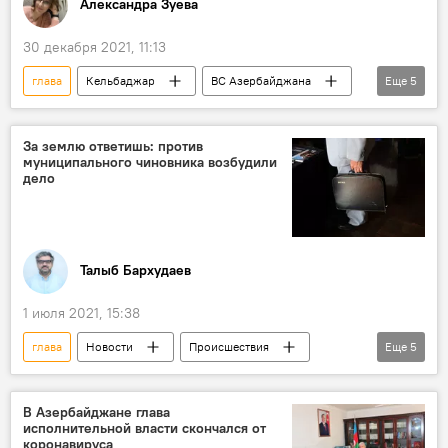
Александра Зуева
30 декабря 2021, 11:13
глава
Кельбаджар
ВС Азербайджана
Еще
5
Генштаб
Министерство обороны АР
Кельбаджарский район
Воинские части
За землю ответишь: против
муниципального чиновника возбудили
Генеральный штаб ВС АР
дело
Талыб Бархудаев
1 июля 2021, 15:38
глава
Новости
Происшествия
Еще
5
ЖИЗНЬ
Азербайджан
Муниципалитет
Чиновник
В Азербайджане глава
исполнительной власти скончался от
мошенник
коронавируса