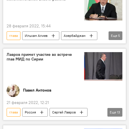
Никол Пашинян
Политика
Карабах
встреча
переговоры
Азербайджан
28 февраля 2022, 15:44
глава
Ильхам Алиев
Азербайджан
Еще
5
Гейчайский район
исполнительная власть
увольнение
Политика
ЖИЗНЬ
Лавров примет участие во встрече
глав МИД по Сирии
Павел Антонов
21 февраля 2022, 12:21
глава
Россия
Сергей Лавров
Еще
13
Сирия
Сирия
сирия