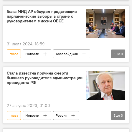
Ильхам Алиев
Испания
Правительство
Визит
ООН
Глава МИД АР обсудил предстоящие
парламентские выборы в стране с
29-я Конференция сторон Рамочной конвенции ООН об изменении климата
руководителем миссии ОБСЕ
Посол
Верительные грамоты
31 июля 2024, 18:59
глава
Новости
Азербайджан
Еще
8
МИД Азербайджана
Джейхун Байрамов
ОБСЕ
БДИПЧ ОБСЕ
Стала известна причина смерти
бывшего руководителя администрации
парламентские выборы
президента РФ
Внеочередные выборы
Милли Меджлис
Наблюдатели
27 августа 2023, 01:00
глава
Новости
Россия
Еще
3
Санкт-Петербург
Администрация