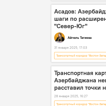
Роман Старовойт
Экономик
Коридор "Север-Юг"
ТРАС
Асадов: Азербай
шаги по расшире
"Север-Юг"
Айгюль Тагиева
31 января 2025, 17:03
Трансопртный коридор "Восток-Запа
Премьер-министр
Али Асад
международный транспортный корид
Транспортная кар
Евразийская экономическая комисси
Азербайджана не
расставил точки н
28 января 2025, 16:27
Трансопртный коридор "Восток-Запа