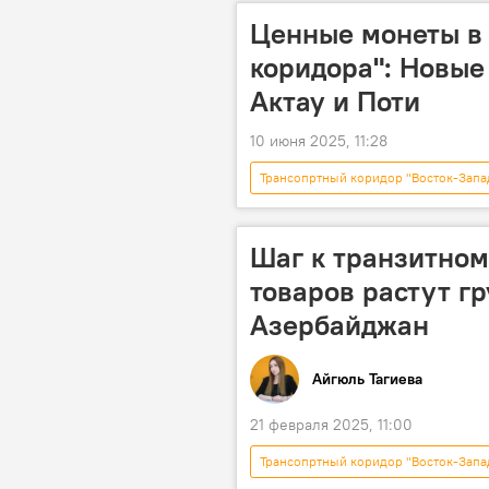
Ценные монеты в 
коридора": Новые
Актау и Поти
10 июня 2025, 11:28
Трансопртный коридор "Восток-Запа
хаб
Грузоперевозки
Средний коридор
Казахста
Шаг к транзитному
товаров растут г
Азербайджан
Айгюль Тагиева
21 февраля 2025, 11:00
Трансопртный коридор "Восток-Запа