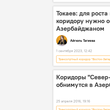
Саммит
Казахстан
международный транспортный корид
Токаев: для рост
альтернативные маршруты
коридору нужно о
директор азербайджанского аналити
Азербайджаном
Айгюль Тагиева
1 сентября 2023, 12:42
Трансопртный коридор "Восток-Запа
Казахстан
Транскаспийский
Касым-Жомарт Токаев
Коридоры "Север-
обнимутся в Азе
25 апреля 2016, 19:16
Трансопртный коридор "Восток-Запа