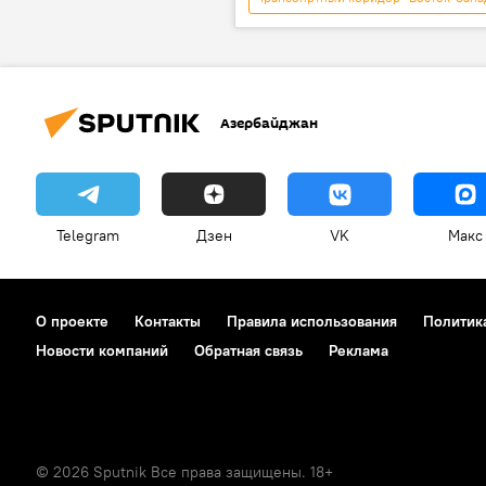
Акиф Мустафаев
TRACEСA
Азербайджан
Telegram
Дзен
VK
Макс
О проекте
Контакты
Правила использования
Политик
Новости компаний
Обратная связь
Реклама
© 2026 Sputnik Все права защищены. 18+