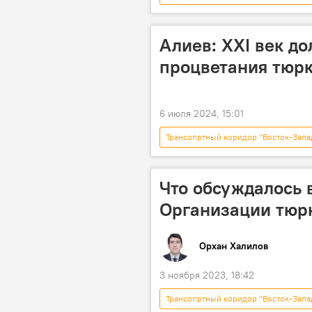
Инфраструктура
Грузоперев
Совещание
Международный 
Алиев: XXI век до
Коридор "Север-Юг"
процветания тюрк
6 июля 2024, 15:01
Трансопртный коридор "Восток-Запа
Шуша
Политика
Ор
Транспорт
"Шелковый путь"
Что обсуждалось 
Организации тюрк
Орхан Халилов
3 ноября 2023, 18:42
Трансопртный коридор "Восток-Запа