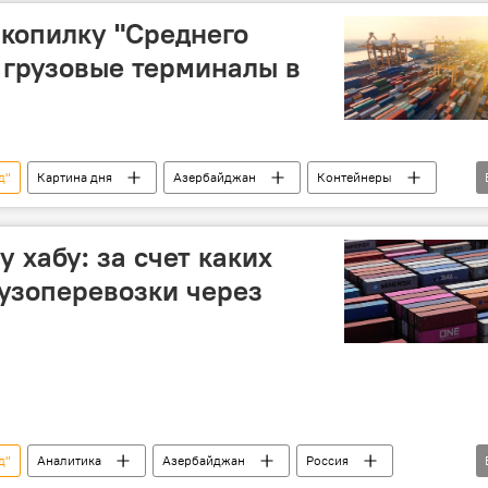
копилку "Среднего
 грузовые терминалы в
д"
Картина дня
Азербайджан
Контейнеры
порт
Грузия
грузовой терминал
н
вагоны
 хабу: за счет каких
рузоперевозки через
д"
Аналитика
Азербайджан
Россия