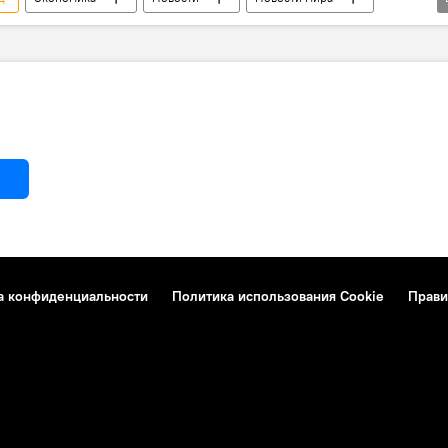
Транспортный коридор "Север-Юг"
Азербайджан
а конфиденциальности
Политика использования Cookie
Прави