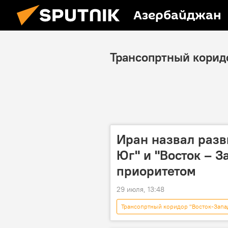
Азербайджан
Трансопртный корид
Иран назвал разв
Юг" и "Восток – З
приоритетом
29 июля, 13:48
Трансопртный коридор "Восток-Запа
Транспортный коридор "Север-Юг"