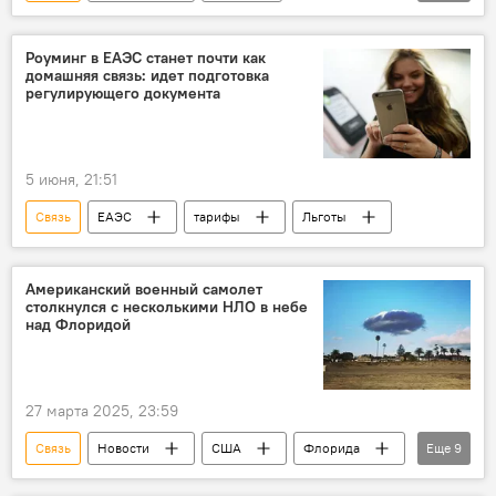
спутниковая сеть Starlink
ПМЭФ
Роуминг в ЕАЭС станет почти как
домашняя связь: идет подготовка
регулирующего документа
5 июня, 21:51
Связь
ЕАЭС
тарифы
Льготы
Американский военный самолет
столкнулся с несколькими НЛО в небе
над Флоридой
27 марта 2025, 23:59
Связь
Новости
США
Флорида
Еще
9
Небо
Инцидент
военный самолет