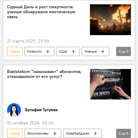
НЛО
Столкновение
Помехи
Судный День и рост смертности:
ученые обнаружили мистическую
радиопомехи
ПВО
Общество
связь
21 марта 2025, 23:59
Связь
Новости
США
Ученые
Еще
9
Исследование
Часы Судного Дня
смертность
конец света
Открытие
Baktelekom "наказывает" абонентов,
отказавшихся от его услуг?
Здоровье
болезнь Альцгеймера
Онкология
Общество
Зульфия Гулуева
15 октября 2024, 02:00
Связь
Эксклюзивы
Азербайджан
Еще
8