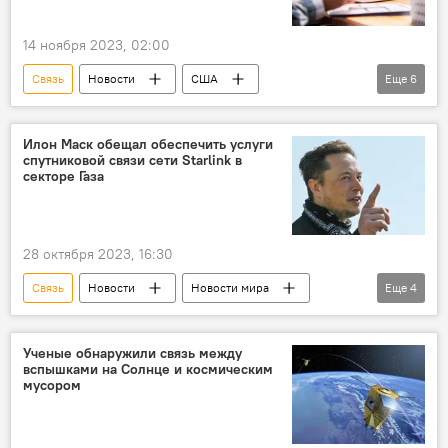
14 ноября 2023, 02:00
Связь
Новости
США
Еще
6
Научное исследование
Солнце
вспышки
Магнитная буря
Илон Маск обещал обеспечить услуги
спутниковой связи сети Starlink в
Интернет
Ущерб
секторе Газа
28 октября 2023, 16:30
Связь
Новости
Новости мира
Еще
4
Израиль
сектор Газа
палестино-израильский конфликт
Ученые обнаружили связь между
вспышками на Солнце и космическим
Илон Маск
мусором