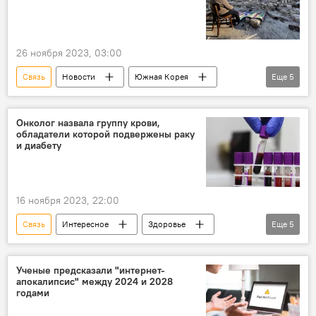
Здоровье
Общество
Предупреждение
26 ноября 2023, 03:00
Связь
Новости
Южная Корея
Еще
5
Ученые
Открытие
Изменения климата
Онколог назвала группу крови,
обладатели которой подвержены раку
разрушительные землетрясения
Открытие
и диабету
16 ноября 2023, 22:00
Связь
Интересное
Здоровье
Еще
5
Медицина
Группа крови
Онкологические заболевания
Диабет
Ученые предсказали "интернет-
апокалипсис" между 2024 и 2028
Общество
годами