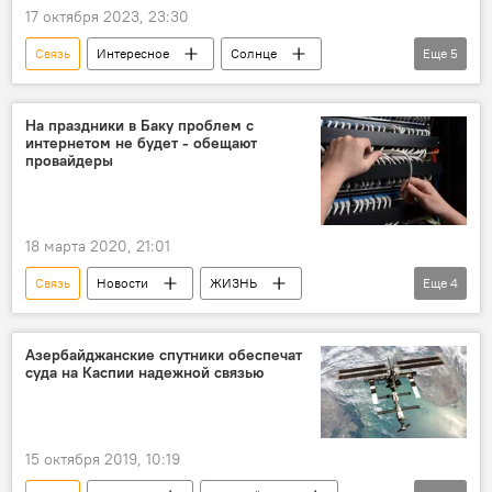
17 октября 2023, 23:30
Связь
Интересное
Солнце
Еще
5
вспышки
Магнитная буря
Земля
Атмосфера
спутники
На праздники в Баку проблем с
интернетом не будет - обещают
провайдеры
18 марта 2020, 21:01
Связь
Новости
ЖИЗНЬ
Еще
4
ТЕХНОЛОГИИ
Азербайджан
Интернет
Трафик
Азербайджанские спутники обеспечат
суда на Каспии надежной связью
15 октября 2019, 10:19