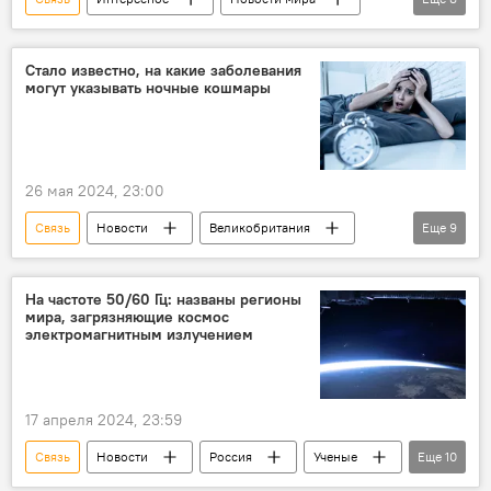
Израиль
Ученые
облик
Человек
имя
пророчество
Стало известно, на какие заболевания
могут указывать ночные кошмары
Дети
лицо
26 мая 2024, 23:00
Связь
Новости
Великобритания
Еще
9
Кембриджский университет
Исследование
Сон
ночные кошмары
Болезни
На частоте 50/60 Гц: названы регионы
мира, загрязняющие космос
симптомы
Здоровье
Медицина
электромагнитным излучением
Общество
17 апреля 2024, 23:59
Связь
Новости
Россия
Ученые
Еще
10
ЛЭП
Космос