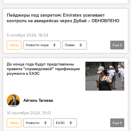
ООО Aztelekom
Общество
Интернет
Электронные услуги
Пейджеры под запретом: Emirates усиливает
контроль на авиарейсах через Дубай – ОБНОВЛЕНО
связь, мобильный интернет, WhatsApp
ПО "Бакинская телефонная связь"
Телефон
5 октября 2024, 18:04
Штраф
Связь
Новости мира
Ливан
Еще
8
Хезболлах
Теракт
Скорая помощь
Ранение
Иран
Хезболлах
До конца года будут представлены
правила "справедливой" тарификации
Конфликт
Палестина
роуминга в ЕАЭС
Айгюль Тагиева
16 сентября 2024, 19:01
Связь
Новости
ЕАЭС
Еще
6