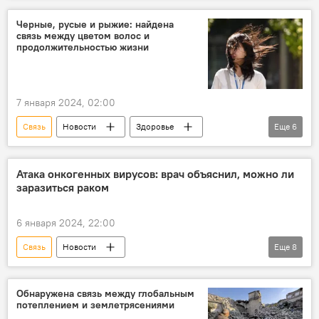
электромагнитное излучение
Загрязнение
Черные, русые и рыжие: найдена
связь между цветом волос и
Интернет
спутники
сбой
продолжительностью жизни
последствия
Общество
завкафедрой "Электроснабжение и электротехника" Тольяттинского госуниверситета Вера Вахнина
7 января 2024, 02:00
Связь
Новости
Здоровье
Еще
6
долголетие
цвет волос
Открытие
Великобритания
Ученые
Атака онкогенных вирусов: врач объяснил, можно ли
заразиться раком
Общество
6 января 2024, 22:00
Связь
Новости
Еще
8
Российская академия наук (РАН)
Минздрав РФ
смертоносные вирусы
Обнаружена связь между глобальным
потеплением и землетрясениями
Онкологические заболевания
Медицина