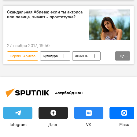
Азербайджан
Происшествия в Азербайджане
Криминал
Скандальная Абиева: если ты актриса
или певица, значит - проститутка?
Квартирная кража
Кража
Крупная сумма средств
Актриса
27 ноября 2017, 19:50
Первин Абиева
Культура
ЖИЗНЬ
Еще
5
Азербайджан
Новости
СМИ
суд
оскорбление
Азербайджан
Telegram
Дзен
VK
Макс