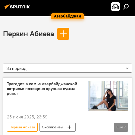
Азербайджан
Первин Абиева
За период
Трагедия в семье азербайджанской
актрисы: похищена крупная сумма
денег
25 июня 2025, 23:59
Первин Абиева
Эксклюзивы
Еще
7