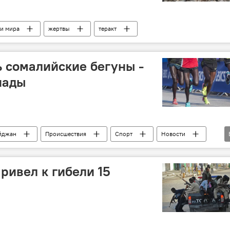
и мира
жертвы
теракт
ь сомалийские бегуны -
иады
йджан
Происшествия
Спорт
Новости
ационная служба АР
Министерство внутренних дел АР
ривел к гибели 15