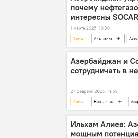
поздравительное послание
почему нефтегаз
интересны SOCA
1 марта 2025, 10:00
Сомали
Аналитика
Азер
нефтегазовая отрасль
Нефте
Азербайджан и С
сотрудничать в н
27 февраля 2025, 14:59
Сомали
Нефть и газ
Азе
Африка
Нефть
Ильхам Алиев: А
мощным потенциа