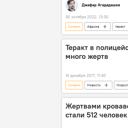
Джафар Агададашев
30 октября 2022, 13:30
Сомали
Африка
теракт
Теракт в полицей
много жертв
14 декабря 2017, 11:40
Сомали
Новости
Новост
Жертвами кроваво
стали 512 человек