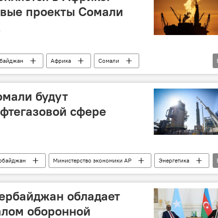
Политика
овые проекты Сомали
R
байджан
Африка
Сомали
газовая сфера
Экономика
энергетика
омали будут
ефтегазовой сфере
рбайджан
Министерство экономики АР
Энергетика
зербайджан обладает
лом оборонной