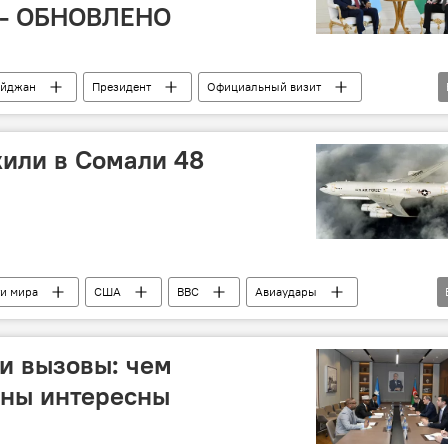
 - ОБНОВЛЕНО
айджан
Президент
Официальный визит
Подписание меморандума
Закир Гасанов
Минобороны
или в Сомали 48
и мира
США
ВВС
Авиаудары
Уничтожение
Дональд Трамп
полевые командиры
и вызовы: чем
аны интересны