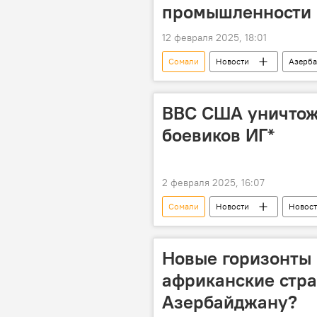
промышленности
12 февраля 2025, 18:01
Сомали
Новости
Азерб
Ильхам Алиев
Церемония
Джейхун Байрамов
МИД
ВВС США уничтож
боевиков ИГ*
2 февраля 2025, 16:07
Сомали
Новости
Новост
Террористы
ИГИЛ
Наемники
Новые горизонты 
африканские стр
Азербайджану?