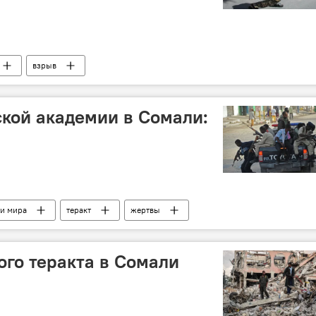
взрыв
ской академии в Сомали:
и мира
теракт
жертвы
го теракта в Сомали