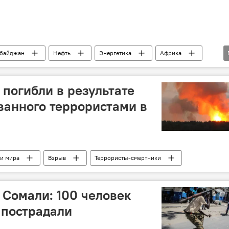
байджан
Нефть
Энергетика
Африка
сия
КНР
 погибли в результате
ванного террористами в
и мира
Взрыв
Террористы-смертники
 Сомали: 100 человек
 пострадали