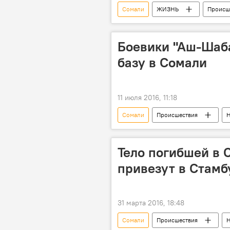
Сомали
ЖИЗНЬ
Происш
Взрыв
Теракт
Воен
Боевики "Аш-Шаб
базу в Сомали
11 июля 2016, 11:18
Сомали
Происшествия
Н
Могадишо
Аль-Каида
Военные
группировка
Тело погибшей в
привезут в Стамб
31 марта 2016, 18:48
Сомали
Происшествия
Н