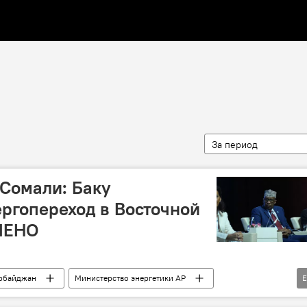
За период
 Сомали: Баку
ргопереход в Восточной
ЛЕНО
рбайджан
Министерство энергетики АР
Газ
"зеленая энергетика"
Нахчыван