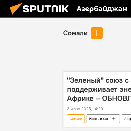
Азербайджан
Сомали
"Зеленый" союз с
поддерживает эне
Африке – ОБНОВ
3 июня 2025, 14:29
Сомали
Нефть и газ
Азе
Парвиз Шахбазов
Нефть