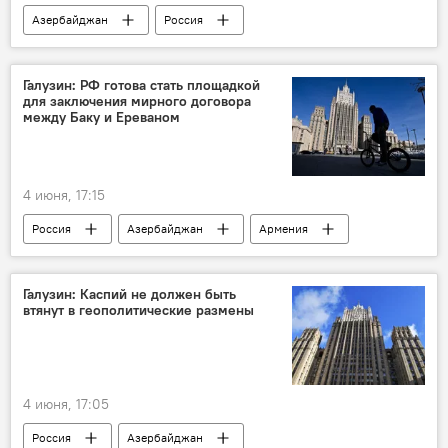
Азербайджан
Россия
Эмин Агаларов
двусторонние отношения
ПМЭФ
Галузин: РФ готова стать площадкой
для заключения мирного договора
между Баку и Ереваном
4 июня, 17:15
Россия
Азербайджан
Армения
Галузин: Каспий не должен быть
втянут в геополитические размены
4 июня, 17:05
Россия
Азербайджан