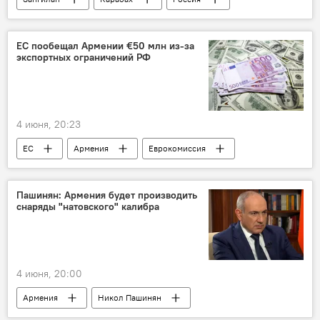
Экспорт
ЕС пообещал Армении €50 млн из-за
экспортных ограничений РФ
4 июня, 20:23
ЕС
Армения
Еврокомиссия
Никол Пашинян
Евросоюз
Владимир Путин
Пашинян: Армения будет производить
снаряды "натовского" калибра
4 июня, 20:00
Армения
Никол Пашинян
Вооружение