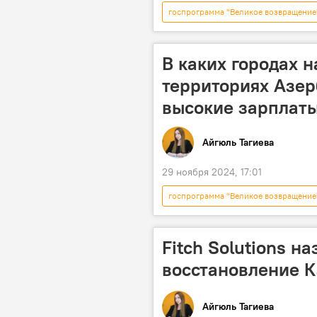
госпрограмма "Великое возвращение
Госкомстат Азербайджана
З
Предприниматели
Льготы
В каких городах 
замминистра труда и социальной за
территориях Азе
Вынужденные переселенцы
высокие зарплат
Айгюль Тагиева
29 ноября 2024, 17:01
госпрограмма "Великое возвращение
Восточный Зангезур
Освобо
Госкомстат Азербайджана
З
Fitch Solutions н
восстановление К
Айгюль Тагиева