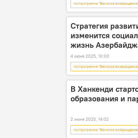
госпрограмма "Великое возвращение
Вынужденные переселенцы
Возрождение и реинтеграция Караба
Стратегия развити
изменится социа
жизнь Азербайдж
4 июня 2025, 10:00
госпрограмма "Великое возвращение
Восточный Зангезур
Эконо
энергетика
Депутат Руфат Г
В Ханкенди старт
образования и па
2 июня 2025, 14:02
госпрограмма "Великое возвращение