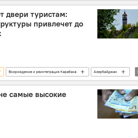
земли
Университет
Форум
Партнерство
АР
Эмин Амруллаев
т двери туристам:
руктуры привлечет до
к
"
Возрождение и реинтеграция Карабаха
Азербайджан
р
Туризм
Ханкенди
Президент
ура
не самые высокие