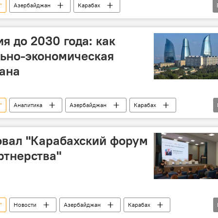
"
Азербайджан
Карабах
Эмин Гусейнов
Восточный Зангезур
ха
я до 2030 года: как
льно-экономическая
ана
"
Аналитика
Азербайджан
Карабах
мика
Стратегия
Восстановление
улиев
ненефтяной сектор
овал "Карабахский форум
ртнерства"
"
Новости
Азербайджан
Карабах