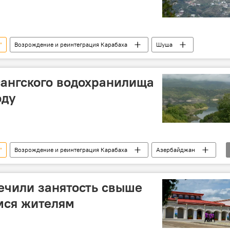
"
Возрождение и реинтеграция Карабаха
Шуша
ангского водохранилища
оду
"
Возрождение и реинтеграция Карабаха
Азербайджан
ечили занятость свыше
мся жителям