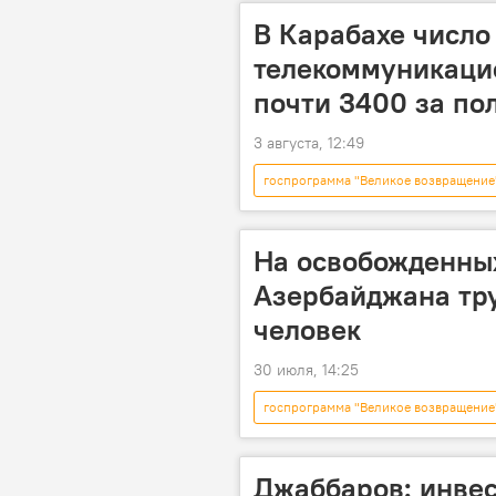
В Карабахе число
телекоммуникацио
почти 3400 за по
3 августа, 12:49
госпрограмма "Великое возвращение
Возрождение и реинтеграция Караба
На освобожденны
Азербайджана тру
человек
30 июля, 14:25
госпрограмма "Великое возвращение
Возрождение и реинтеграция Караба
Джаббаров: инвес