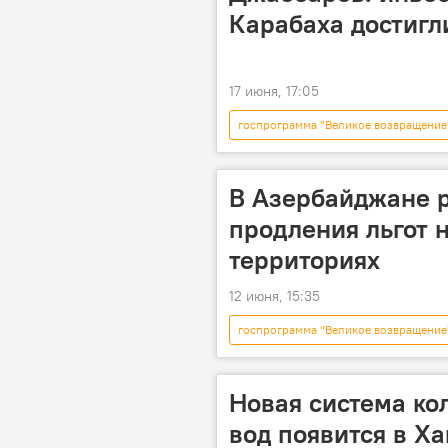
Карабаха достиг
17 июня, 17:05
госпрограмма "Великое возвращение
Возрождение и реинтеграция Караба
Инвестиции
ВВП
В Азербайджане р
продления льгот 
территориях
12 июня, 15:35
госпрограмма "Великое возвращение
Возрождение и реинтеграция Караба
Новая система ко
вод появится в Х