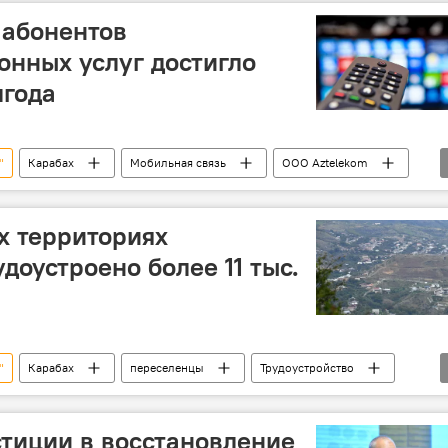
 абонентов
нных услуг достигло
лгода
"
Карабах
Мобильная связь
ООО Aztelekom
ха
х территориях
доустроено более 11 тыс.
"
Карабах
переселенцы
Трудоустройство
ха
тиции в восстановление