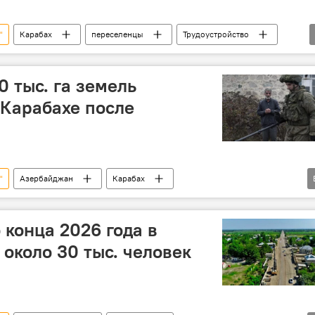
"
Карабах
переселенцы
Трудоустройство
ха
 тыс. га земель
Карабахе после
"
Азербайджан
Карабах
 от мин территорий АР (ANAMA)
на по разминированию Вугар Сулейманов
 конца 2026 года в
ха
 около 30 тыс. человек