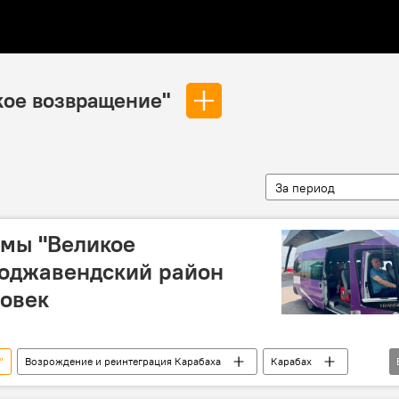
кое возвращение"
За период
ммы "Великое
Ходжавендский район
ловек
"
Возрождение и реинтеграция Карабаха
Карабах