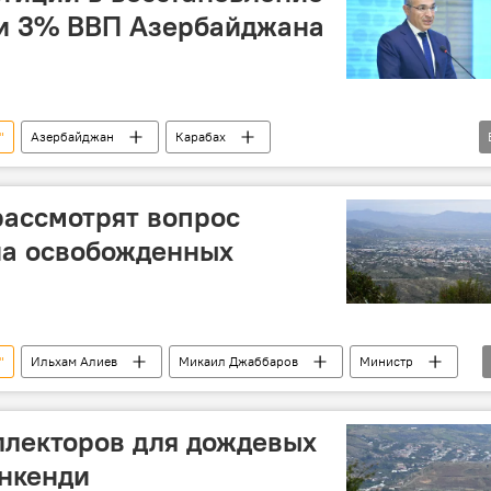
ли 3% ВВП Азербайджана
"
Азербайджан
Карабах
ха
Микаил Джаббаров
освобожденные территории
ассмотрят вопрос
на освобожденных
"
Ильхам Алиев
Микаил Джаббаров
Министр
ха
ллекторов для дождевых
анкенди