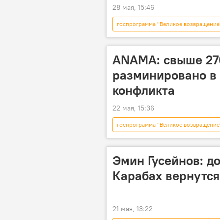
28 мая, 15:46
госпрограмма "Великое возвращение
Возрождение и реинтеграция Караба
ANAMA: свыше 270
разминировано в 
конфликта
22 мая, 15:36
госпрограмма "Великое возвращение
Национальное агентство по очистке
председатель Агентства Азербайджа
Эмин Гусейнов: до
Возрождение и реинтеграция Караба
Карабах вернутся
21 мая, 13:22