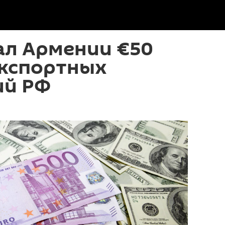
ал Армении €50
экспортных
ий РФ