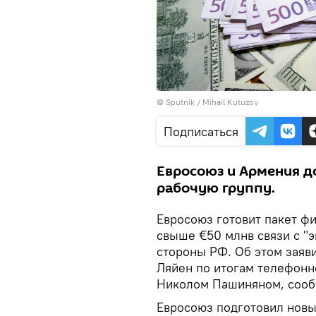
© Sputnik / Mihail Kutuzov
Подписаться
Евросоюз и Армения д
рабочую группу.
Евросоюз готовит пакет ф
свыше €50 млнв связи с "
стороны РФ. Об этом заяв
Ляйен по итогам телефонн
Николом Пашиняном, сооб
Евросоюз подготовил новы