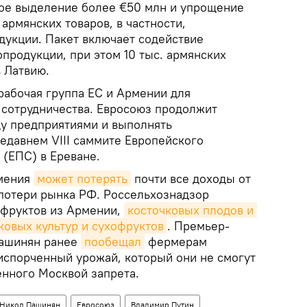
ое выделение более €50 млн и упрощение
 армянских товаров, в частности,
дукции. Пакет включает содействие
опродукции, при этом 10 тыс. армянских
 Латвию.
рабочая группа ЕС и Армении для
сотрудничества. Евросоюз продолжит
у предприятиями и выполнять
недавнем VIII саммите Европейского
 (ЕПС) в Ереване.
рмения
может потерять
почти все доходы от
 потери рынка РФ. Россельхознадзор
 фруктов из Армении,
косточковых плодов и 
ковых культур и сухофруктов
. Премьер-
Пашинян ранее
пообещал
фермерам
испорченный урожай, который они не смогут
енного Москвой запрета.
Никол Пашинян
Евросоюз
Владимир Путин