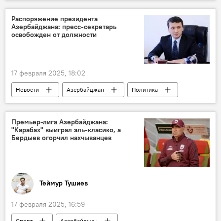
Ближний Восток
Политика
Посольство
Распоряжение президента
Азербайджана: пресс-секретарь
освобожден от должности
17 февраля 2025, 18:02
Новости
Азербайджан
Политика
Ильхам Алиев
Президент
Пресс-секретарь президента Азербайджана Азер Гасымов
Премьер-лига Азербайджана:
"Карабах" выиграл эль-класико, а
Отставка
биография
Бердыев огорчил нахчыванцев
Теймур Тушиев
17 февраля 2025, 16:59
Спорт
Азербайджан