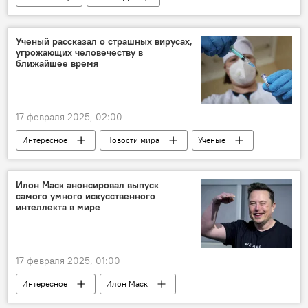
связь, мобильный интернет, WhatsApp
Россия
информационная безопасность
Ученый рассказал о страшных вирусах,
угрожающих человечеству в
Эксперт
вредоносное ПО
Вирус
ближайшее время
17 февраля 2025, 02:00
Интересное
Новости мира
Ученые
таяние
Лед
Вирус
массовая гибель
вечная мерзлота
Илон Маск анонсировал выпуск
самого умного искусственного
интеллекта в мире
17 февраля 2025, 01:00
Интересное
Илон Маск
Миллиардер
предприниматель