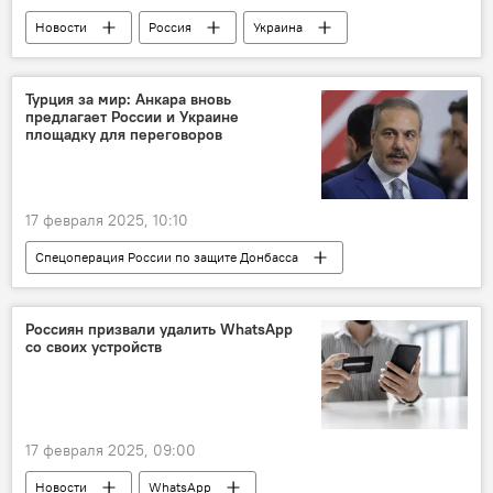
Новости
Россия
Украина
Политика
США
Европа
Мюнхенская конференция по безопасности
Турция за мир: Анкара вновь
предлагает России и Украине
Дональд Трамп
площадку для переговоров
17 февраля 2025, 10:10
Спецоперация России по защите Донбасса
Украина
Россия
Политика
СВО
Турция
ЕС
Россиян призвали удалить WhatsApp
со своих устройств
Хакан Фидан
МИД Турции
США
17 февраля 2025, 09:00
Новости
WhatsApp