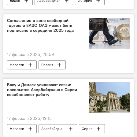
Видео
Азербайджан
История
Архитектура
Баку
МУЛЬТИМЕДИА
Соглашение о зоне свободной
торговли ЕАЭС-ОАЭ может быть
подписано в середине 2025 года
17 февраля 2025, 20:59
Новости
Россия
зона свободной торговли
ОАЭ
Ближний Восток
Экономика
ЕАЭС
Баку и Дамаск усиливают связи:
посольство Азербайджана в Сирии
возобновляет работу
17 февраля 2025, 19:15
Новости
Азербайджан
Сирия