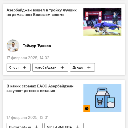
Политика
Эр-Рияд
Сергей Лавров
Азербайджан вошел в тройку лучших
на домашнем Большом шлеме
МИД России
Помощник президента РФ Юрий Ушаков
Украина
Ближний Восток
Дональд Трамп
Дмитрий Песков
Теймур Тушиев
17 февраля 2025, 14:02
Спорт
Азербайджан
Дзюдо
Большой шлем
российский легионер Зелим Цкаев
В каких странах ЕАЭС Азербайджан
закупает детское питание
Хидаят Гейдаров
Баку
17 февраля 2025, 13:01
Инфографика
МУЛЬТИМЕДИА