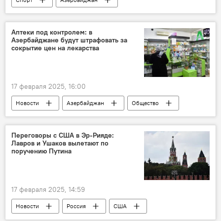
российский тренер Курбан Бердыев
премьер-лига
ФК "Нефтчи"
Аптеки под контролем: в
Азербайджане будут штрафовать за
ФК "Сумгайыт"
ФК "Туран-Товуз"
сокрытие цен на лекарства
ФК "Карабах"
Нахчыван
Агдам
17 февраля 2025, 16:00
Новости
Азербайджан
Общество
лекарство
Рецепты
аптека
Штрафы
Переговоры с США в Эр-Рияде:
Лавров и Ушаков вылетают по
Кодекс об административных проступках
поручению Путина
Президент
Ильхам Алиев
17 февраля 2025, 14:59
Новости
Россия
США
Владимир Путин
Саудовская Аравия