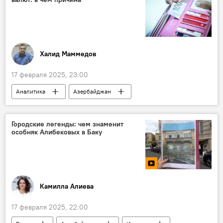
Скандал
Цензура
Халид Маммедов
17 февраля 2025, 23:00
Аналитика
Азербайджан
Экономика
Национальная валюта
Манат
Доллар
Городские легенды: чем знаменит
особняк Алибековых в Баку
Центральный банк Азербайджана
мнение
Министерство экономики АР
Курс валюты
Рубль
Юань
Евро
Камилла Алиева
17 февраля 2025, 22:00