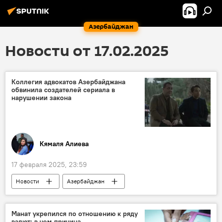
Азербайджан
Новости от 17.02.2025
Коллегия адвокатов Азербайджана
обвинила создателей сериала в
нарушении закона
Кямаля Алиева
17 февраля 2025, 23:59
Новости
Азербайджан
Кинематограф
Сценарист
юрист
Коллегия адвокатов Азербайджана
Манат укрепился по отношению к ряду
валют: в чем причина