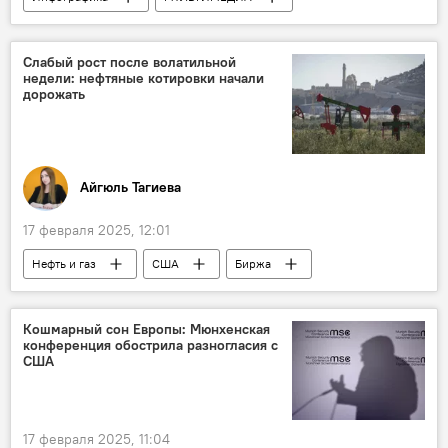
Азербайджан
ЕАЭС
Россия
Импорт
Детское питание
Слабый рост после волатильной
недели: нефтяные котировки начали
дорожать
Айгюль Тагиева
17 февраля 2025, 12:01
Нефть и газ
США
Биржа
сорта Brent
WTI
Фьючерсы
Энергетика
ОПЕК
Кошмарный сон Европы: Мюнхенская
конференция обострила разногласия с
США
17 февраля 2025, 11:04