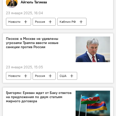
Айгюль Тагиева
23 января 2025, 16:04
Новости
Россия
Кабмин РФ
Алексей Оверчук
ЕАЭС
Евразийская экономическая комиссия
Песков: в Москве не удивлены
угрозами Трампа ввести новые
Стандарты
регламент
Лекарства
санкции против России
23 января 2025, 15:05
Новости
Россия
США
Дональд Трамп
Дмитрий Песков
Владимир Путин
Антироссийские санкции
Григорян: Ереван ждет от Баку ответов
на предложения по двум статьям
Экспорт
Пошлины
Диалог
мирного договора