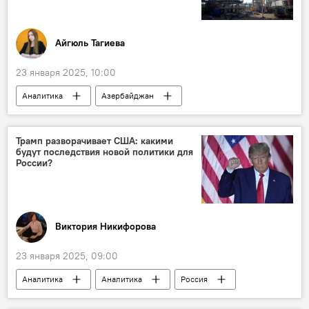
Транскаспийский транспортный коридор
Айгюль Тагиева
23 января 2025, 10:00
Аналитика
Азербайджан
Экономика
Нефть
Газ
Экспорт
Импорт
Россия
Трамп разворачивает США: какими
будут последствия новой политики для
Европа
Италия
России?
Сельское хозяйство
ненефтяной сектор
упрощение
Виктория Никифорова
23 января 2025, 09:00
Аналитика
Аналитика
Россия
США
Дональд Трамп
Президент