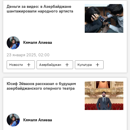
Политика
ВОЗ
Европа
Деньги за видео: в Азербайджане
шантажировали народного артиста
незаконная миграция
Канада
Мексика
Криптовалюта
Парижское соглашение по климату
Илон Маск
Джозеф Байден
Кямаля Алиева
23 января 2025, 02:00
Новости
Азербайджан
Культура
Музыка
Мири Юсиф
продюсер
Шантаж
Киберпреступность
Юсиф Эйвазов рассказал о будущем
азербайджанского оперного театра
Кямаля Алиева