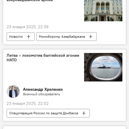
"Тодес"
Баку
23 января 2025, 22:39
Новости
Минобороны Азербайджана
Азербайджан
военнослужащий
Погиб военнослужащий
Литва – локомотив балтийской агонии
НАТО
Военная прокуратура АР
выстрел
огнестрельное оружие
Александр Хроленко
Военный обозреватель
23 января 2025, 22:02
Спецоперация России по защите Донбасса
Россия
Украина
Спецоперация