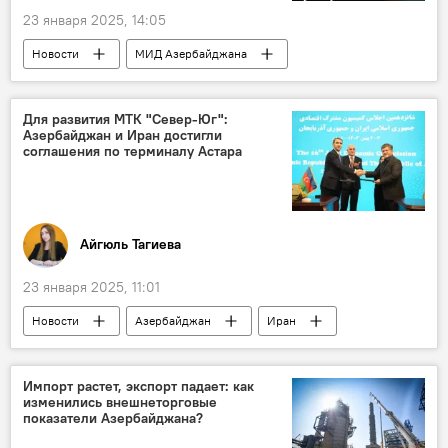
23 января 2025, 14:05
Новости
МИД Азербайджана
Азербайджан
Армения
мирный договор
мирное урегулирование
Для развития МТК "Север-Юг":
Азербайджан и Иран достигли
секретарь Совбеза Армении Армен Григорян
соглашения по терминалу Астара
Совбез
Баку
Ереван
Джейхун Байрамов
Ильхам Алиев
Айгюль Тагиева
23 января 2025, 11:01
Новости
Азербайджан
Иран
транспорт
Логистика
международный транспортный коридор "Север-Юг"
Импорт растет, экспорт падает: как
изменились внешнеторговые
АЖД
железнодорожное сообщение
показатели Азербайджана?
Железная дорога