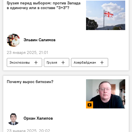
СВО
ВСУ
НАТО
Запад
Грузия перед выбором: против Запада
в одиночку или в составе "3+3"?
США
страны Балтии
Литва
Ядерная война
Евросоюз
Эльвин Салимов
23 января 2025, 21:01
Эксклюзивы
Грузия
Азербайджан
Россия
Турция
Армения
Южный Кавказ
Запад
Оппозиция
Почему вырос биткоин?
Противостояние
Сотрудничество
Безопасность
Орхан Халилов
23 января 2025, 20:02