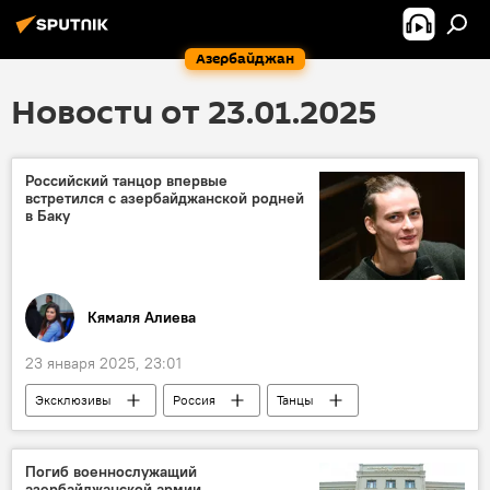
Азербайджан
Новости от 23.01.2025
Российский танцор впервые
встретился с азербайджанской родней
в Баку
Кямаля Алиева
23 января 2025, 23:01
Эксклюзивы
Россия
Танцы
танцор
Искусство
Большой театр России
Алла Духова
Погиб военнослужащий
азербайджанской армии