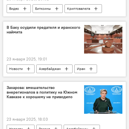
Видео
Биткоины
Криптовалюта
США
Дональд Трамп
Деньги
Эксперт
финансист
Аналитика
В Баку осудили предателя и иранского
наймита
Мода и стиль
23 января 2025, 19:01
Новости
Азербайджан
Иран
шпион
предатели
Госизмена
Спецслужбы
СГБ Азербайджана
Захарова: вмешательство
внерегионалов в политику на Южном
Бакинский суд по тяжким преступлениям
Кавказе к хорошему не приводило
Бакинский апелляционный суд
Приговор
капитан
корабль
23 января 2025, 18:03
Новости
Россия
Азербайджан