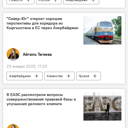
Армения
Южный Кавказ
Мария Захарова
МИД РФ
"Север-Юг" откроет хорошие
перспективы для коридора из
Политика
Вмешательство
Кыргызстана в ЕС через Азербайджан
Дональд Трамп
Трехсторонние переговоры
Айгюль Тагиева
23 января 2025, 17:03
Азербайджан
Казахстан
Грузия
ЕС
Кыргызстан
Узбекистан
Коридор "Север-Юг"
В ЕАЭС рассмотрели вопросы
совершенствования правовой базы и
Транскаспийский международный транспортный маршрут
улучшения делового климата
Россия
Иран
Логистика
Евразия
Новости