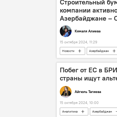
Cтроительный бум
компании активно
Азербайджане –
Кямаля Алиева
15 октября 2024, 11:29
Новости
Азербайджан
дорожная инфраструктура
Союз архитекторов Азербайджана
Побег от ЕС в БР
Государственный комитет по градостр
страны ищут альт
Айгюль Тагиева
15 октября 2024, 10:00
Аналитика
Азербайджан