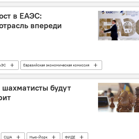
смологи
Билясувар
ст в ЕАЭС:
отрасль впереди
АЭС
Евразийская экономическая комиссия
ь
Беларусь
Казахстан
Кыргызстан
 шахматисты будут
рит
США
Нью-Йорк
ФИДЕ