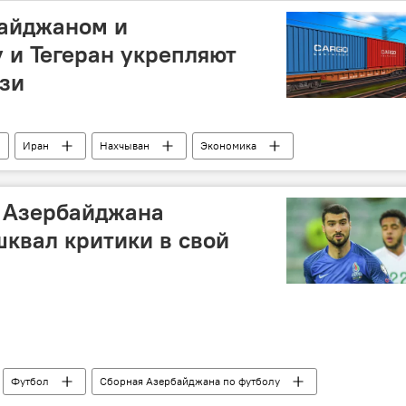
айджаном и
 и Тегеран укрепляют
зи
Иран
Нахчыван
Экономика
портный коридор
Шахин Мустафаев
Решт-Астара
рбайджанские железные дороги"
 Азербайджана
шквал критики в свой
Футбол
Сборная Азербайджана по футболу