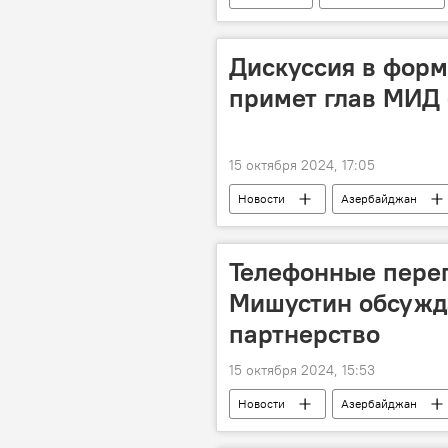
Чемпионат мира
рапид
Дискуссия в форм
примет глав МИД
15 октября 2024, 17:05
Новости
Азербайджан
Армения
Политика
Хакан Фидан
Консультативн
Телефонные перег
Мишустин обсужд
партнерство
15 октября 2024, 15:53
Новости
Азербайджан
Али Асадов
Михаил Мишус