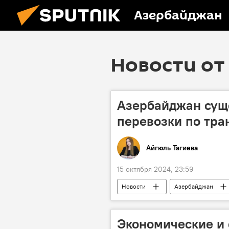
Азербайджан
Новости от 
Азербайджан сущ
перевозки по тр
Айгюль Тагиева
15 октября 2024, 23:59
Новости
Азербайджан
Коридор "Север-Юг"
Транс
Санкт-Петербург
Иран
Экономические и 