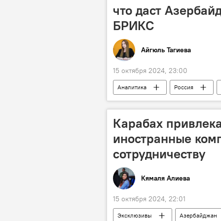
что даст Азербай
БРИКС
Айгюль Тагиева
15 октября 2024, 23:00
Аналитика
Россия
Южный Кавказ
БРИКС
G-7
Китай
Индия
Карабах привлека
Запад
иностранные комп
сотрудничеству
Кямаля Алиева
15 октября 2024, 22:01
Эксклюзивы
Азербайджан