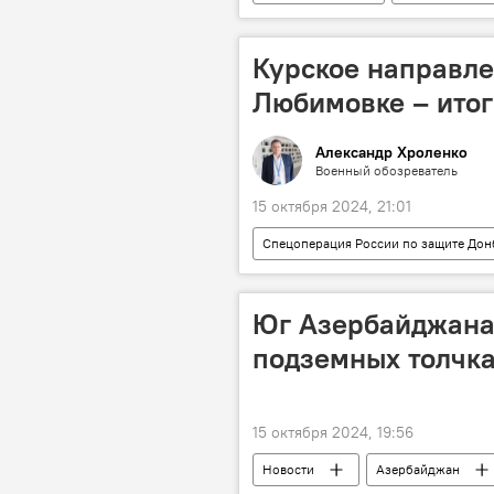
освобожденные территории
Санкт-Петербург
Узбекиста
Курское направлен
Любимовке – ито
Александр Хроленко
Военный обозреватель
15 октября 2024, 21:01
Спецоперация России по защите Дон
Украина
США
НАТ
Артиллерия
Юг Азербайджана 
подземных толчк
15 октября 2024, 19:56
Новости
Азербайджан