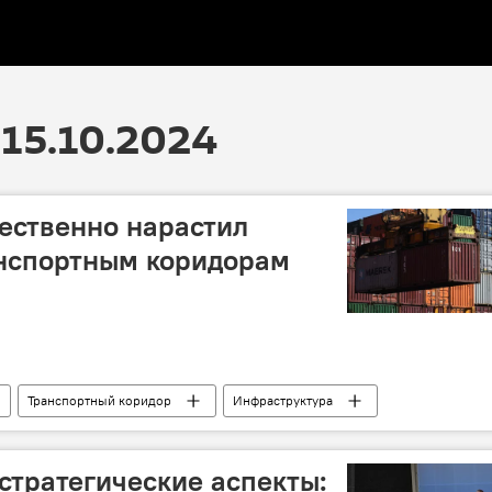
15.10.2024
ественно нарастил
анспортным коридорам
Транспортный коридор
Инфраструктура
каспийский международный транспортный маршрут
Россия
Мумбаи
Решт-Астара
стратегические аспекты: