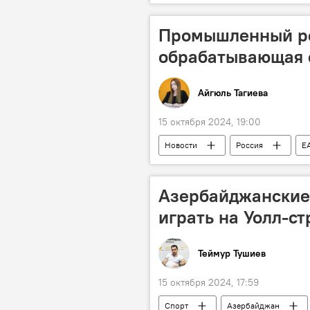
Джалилабадский район
Сей
Промышленный ро
обрабатывающая 
Айгюль Тагиева
15 октября 2024, 19:00
Новости
Россия
Е
Экономика
Промышленност
горнорудная промышленность
Азербайджанские
играть на Уолл-ст
Теймур Тушиев
15 октября 2024, 17:59
Спорт
Азербайджан