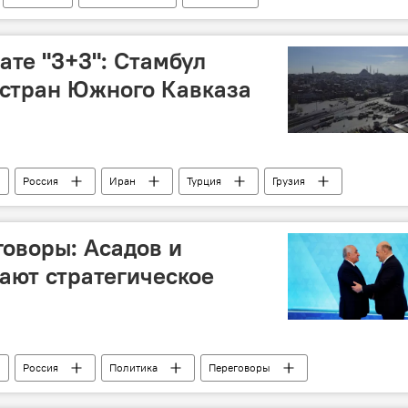
ате "3+3": Стамбул
 стран Южного Кавказа
Россия
Иран
Турция
Грузия
Сергей Лавров
МИД
Южный Кавказ
ая региональная платформа "3+3"
оворы: Асадов и
ают стратегическое
Россия
Политика
Переговоры
тин
Сотрудничество
Партнерство