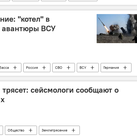
Баку
Выставка
Строительство
н
ие: "котел" в
г авантюры ВСУ
басса
Россия
СВО
ВСУ
Германия
О
ВПК
Курская область
БПЛА
трясет: сейсмологи сообщают о
ах
Общество
Землетрясение