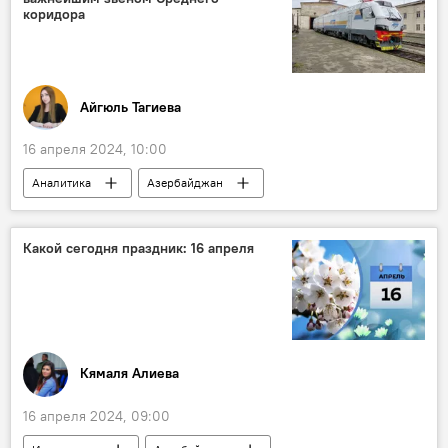
Италия
коридора
Айгюль Тагиева
16 апреля 2024, 10:00
Аналитика
Азербайджан
Баку-Тбилиси-Карс (БТК)
Грузия
Средний коридор
Какой сегодня праздник: 16 апреля
Транскаспийский международный транспортный коридор
Кямаля Алиева
16 апреля 2024, 09:00