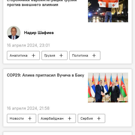
против внешнего влияния
Надир Шафиев
16 апреля 2024, 23:01
Аналитика
Грузия
Политика
США
ЕС
Законопроект
НПО
СМИ
Саломе Зурабишвили
COP29: Алиев пригласил Вучича в Баку
Еврокомиссия
Южный Кавказ
16 апреля 2024, 21:58
Новости
Азербайджан
Сербия
Косово
Политика
Ильхам Алиев