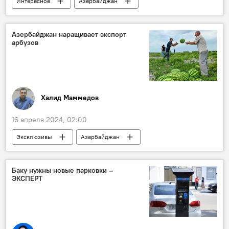
Интересное
Азербайджан
Кто сегодня родился
Какой сегодня праздник
Общество
Азербайджан наращивает экспорт
арбузов
Чарли Чаплин
Национальная арена гимнастики
Халид Маммедов
16 апреля 2024, 02:00
Эксклюзивы
Азербайджан
Экономика
Сельское хозяйство
Сельхозпродукция
Экспорт
Баку нужны новые парковки –
ЭКСПЕРТ
Арбузы