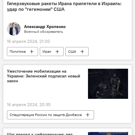
Александр Вучич
ООН
Гиперзвуковые ракеты Ирана прилетели в Израиль:
удар по "гегемонии" США
Рамочная конвенция
Изменения климата
Александр Хроленко
Военный обозреватель
16 апреля 2024, 21:00
Политика
Иран
США
Израиль
Конфликт
БПЛА
Баллистические ракеты
Украина
Ужесточение мобилизации на
Украине: Зеленский подписал новый
СВО
ЦАХАЛ
закон
гиперзвуковое оружие
Корпус стражей исламской революции (КСИР)
16 апреля 2024, 20:35
Ближний Восток
Спецоперация России по защите Донбасса
Россия
Украина
ВСУ
Владимир Зеленский
Мария Захарова
Шаг вперед к цифровизации: ряд