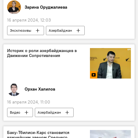
Зарина Оруджалиева
16 апреля 2024, 12:03
Эксклюзивы
Азербайджан
Общество
национальный парк
Гахский район
Исполнительная власть
Историк о роли азербайджанцев в
Движении Сопротивления
Природа
Туризм
Орхан Халилов
16 апреля 2024, 11:00
Видео
Азербайджан
Вторая мировая война
партизан
герой партизанского движения
Германия
Баку-Тбилиси-Карс становится
важнейшим звеном Среднего