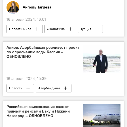
Айгюль Тагиева
16 апреля 2024, 16:01
Новости мира
Экономика
Турция
Центробанк
турецкая лира
Убыток
Алиев: Азербайджан реализует проект
по опреснению воды Каспия –
ОБНОВЛЕНО
16 апреля 2024, 15:39
Новости
Азербайджан
Ильхам Алиев
Политика
Гаджигабул
Реконструкция
Российская авиакомпания свяжет
прямыми рейсами Баку и Нижний
водный канал
Водоснабжение
Новгород – ОБНОВЛЕНО