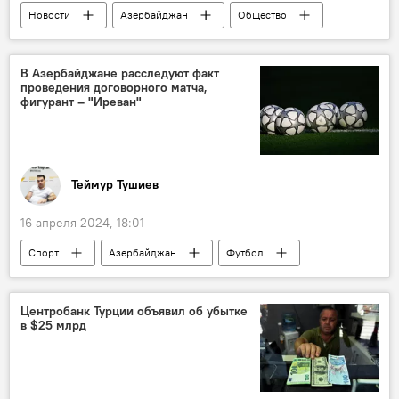
Новости
Азербайджан
Общество
Религия
Ислам
Паломничество
Хадж
Саудовская Аравия
В Азербайджане расследуют факт
проведения договорного матча,
Управление мусульман Кавказа (УМК)
фигурант – "Иреван"
Теймур Тушиев
16 апреля 2024, 18:01
Спорт
Азербайджан
Футбол
АФФА
ФК "Иреван"
ФИФА
премьер-лига
УЕФА
Центробанк Турции объявил об убытке
в $25 млрд