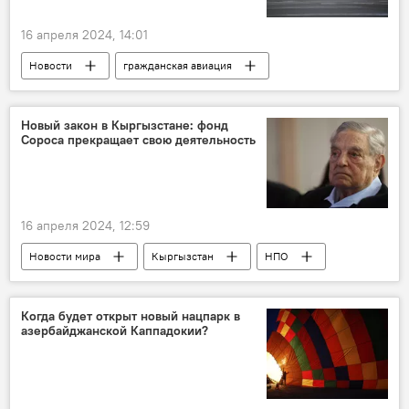
16 апреля 2024, 14:01
Новости
гражданская авиация
авиакомпания "ИрАэро"
Баку
Авиарейсы
Челябинск
Новый закон в Кыргызстане: фонд
Сороса прекращает свою деятельность
Нижний Новгород
Россия
16 апреля 2024, 12:59
Новости мира
Кыргызстан
НПО
Законодательство
Фонд Сороса
Когда будет открыт новый нацпарк в
азербайджанской Каппадокии?