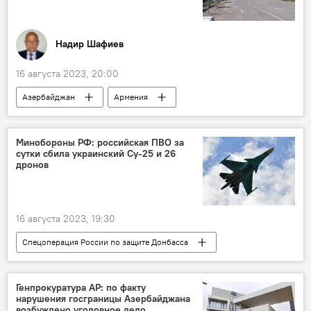
Надир Шафиев
16 августа 2023, 20:00
Азербайджан
Армения
КПП "Лачин"
СБ ООН
заседание
Политика
Колумнисты
Минобороны РФ: российская ПВО за
сутки сбила украинский Су-25 и 26
дронов
16 августа 2023, 19:30
Спецоперация России по защите Донбасса
Россия
Украина
Спецоперация
Потери
Генпрокуратура АР: по факту
нарушения госграницы Азербайджана
возбуждено уголовное дело