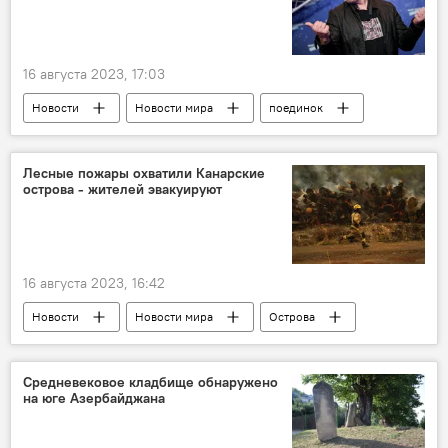
16 августа 2023, 17:03
Новости
Новости мира
поединок
Илон Маск
Марк Цукерберг
Лесные пожары охватили Канарские
острова - жителей эвакуируют
16 августа 2023, 16:42
Новости
Новости мира
Острова
Курорт
Лесные пожары
Эвакуация
Средневековое кладбище обнаружено
на юге Азербайджана