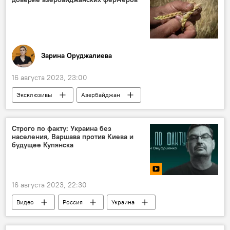
Зарина Оруджалиева
16 августа 2023, 23:00
Эксклюзивы
Азербайджан
пшеница
Семена
Россия
Закупки
Строго по факту: Украина без
населения, Варшава против Киева и
будущее Купянска
16 августа 2023, 22:30
Видео
Россия
Украина
Спецоперация
Польша