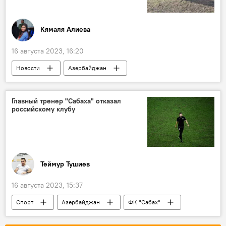
Кямаля Алиева
16 августа 2023, 16:20
Новости
Азербайджан
Джалилабадский район
Государственная служба по охране, развитию и восстановлению культурного наследия
Главный тренер "Сабаха" отказал
российскому клубу
Кладбище
средневековье
Теймур Тушиев
16 августа 2023, 15:37
Спорт
Азербайджан
ФК "Сабах"
Мурад Мусаев
российский ФК "Ахмат"