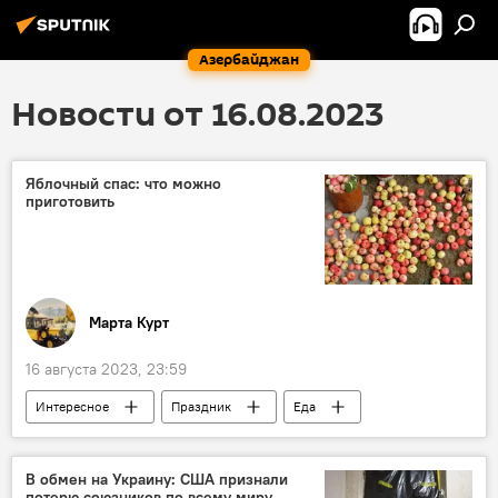
Азербайджан
Новости от 16.08.2023
Яблочный спас: что можно
приготовить
Марта Курт
16 августа 2023, 23:59
Интересное
Праздник
Еда
Рецепты
Яблоки
преображение
В обмен на Украину: США признали
потерю союзников по всему миру