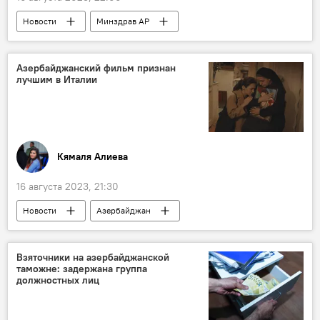
Новости
Минздрав АР
Организация тюркских государств
Совместное производство
Лекарства
Азербайджанский фильм признан
лучшим в Италии
Сотрудничество
Кямаля Алиева
16 августа 2023, 21:30
Новости
Азербайджан
Тахмина Рафаэлла
Фильм
Кинофестиваль
Италия
Взяточники на азербайджанской
таможне: задержана группа
должностных лиц