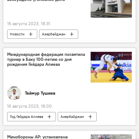
16 августа 2023, 18:31
Новости
Азербайджан
Генпрокуратура АР
государственная граница
Международная федерация посвятила
турнир в Баку 100-летию со дня
армянские диверсанты
рождения Гейдара Алиева
незаконные армянские вооруженные формирования
Теймур Тушиев
16 августа 2023, 18:00
Год Гейдара Алиева
Азербайджан
международный турнир
Дзюдо
Большой шлем
Гейдар Алиев
Минобороны АР: установлена