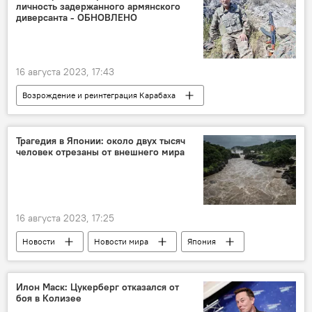
личность задержанного армянского
диверсанта - ОБНОВЛЕНО
16 августа 2023, 17:43
Возрождение и реинтеграция Карабаха
Азербайджан
Армения
Кельбаджар
армянская провокация
Трагедия в Японии: около двух тысяч
человек отрезаны от внешнего мира
диверсионная группа
Диверсант
16 августа 2023, 17:25
Новости
Новости мира
Япония
Тайфун
Оползень
Стихийное бедствие
Илон Маск: Цукерберг отказался от
боя в Колизее