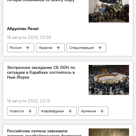
Абдуллин Ренат
16 августа 2023, 23:30
Россия
Украина
Спецоперация
США
НАТО
Страны Персидского залива
Колумнисты
Экстренное заседание СБ ООН по
ситуации в Карабахе состоялось в
Нью-Йорке
16 августа 2023, 23:15
Новости
Азербайджан
Армения
Лачинская дорога
Совбез ООН
Карабах
Российские семена завоевали
доверие азербайджанских фермеров