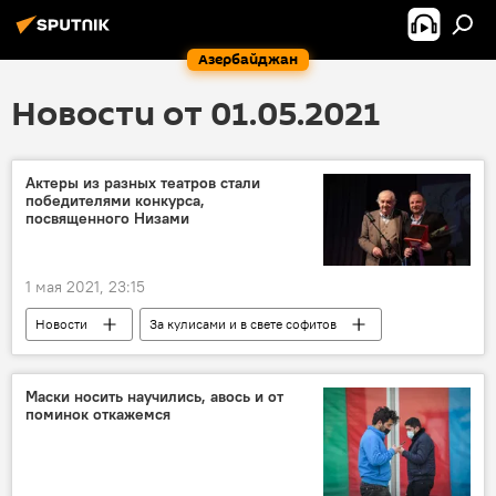
Азербайджан
Новости от 01.05.2021
Актеры из разных театров стали
победителями конкурса,
посвященного Низами
1 мая 2021, 23:15
Новости
За кулисами и в свете софитов
Азербайджан
Культура
ЖИЗНЬ
Низами Гянджеви
актеры
конкурс
Маски носить научились, авось и от
поминок откажемся
чтение
Победители