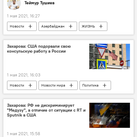
Теймур Тушиев
1 мая 2021, 16:27
Новости
Азербайджан
ЖИЗНЬ
Спорт
События и даты
Колумнисты
Азад Рагимов
память
Захарова: США подорвали свою
консульскую работу в России
министр
1 мая 2021, 16:03
Новости
Новости мира
Политика
Россия
Мария Захарова
Россия
США
Захарова: РФ не дискриминирует
"Медузу", в отличие от ситуации с RT и
Sputnik в США
1 мая 2021, 15:58