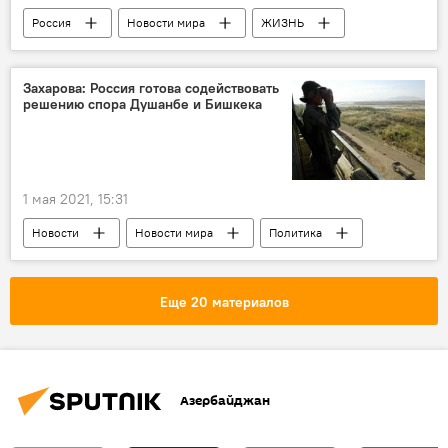
Россия
Новости мира
ЖИЗНЬ
Политика
Мария Захарова
СМИ
США
Захарова: Россия готова содействовать
решению спора Душанбе и Бишкека
1 мая 2021, 15:31
Новости
Новости мира
Политика
Россия
Мария Захарова
Душанбе
Бишкек
спор
Еще 20 материалов
Азербайджан