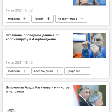
1 мая 2021, 17:02
Новости
Россия
Новости мира
Политика
Мария Захарова
интервью
Россия
США
Оглашены последние данные по
коронавирусу в Азербайджане
Меры
1 мая 2021, 16:42
Новости
Азербайджан
Здоровье
ЖИЗНЬ
Коронавирус
Статистика
Кабинет министров АР
Вспоминая Азада Рагимова - министра
и человека