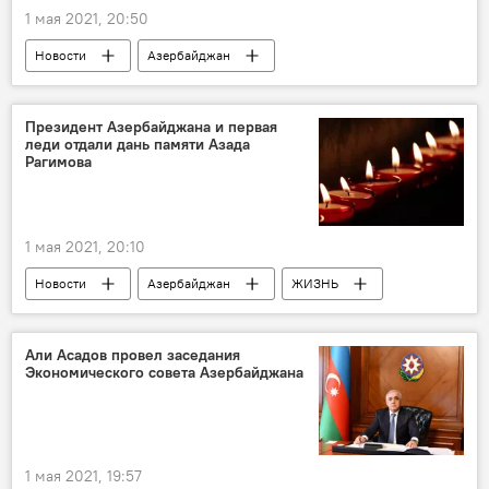
1 мая 2021, 20:50
Новости
Азербайджан
Новости мира
ЖИЗНЬ
Экономика
ЗАО "Азербайджанские Авиалинии" (AZAL)
Президент Азербайджана и первая
леди отдали дань памяти Азада
полеты
Лондон
Рагимова
1 мая 2021, 20:10
Новости
Азербайджан
ЖИЗНЬ
Политика
Ильхам Алиев
Первый вице-президент Азербайджана Мехрибан Алиева
Али Асадов провел заседания
Экономического совета Азербайджана
память
1 мая 2021, 19:57