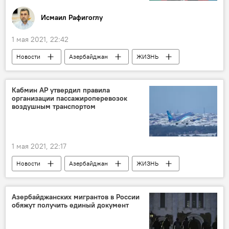
Исмаил Рафигоглу
1 мая 2021, 22:42
Новости
Азербайджан
ЖИЗНЬ
Колумнисты
Поминки
Коронавирус
Кабмин АР утвердил правила
организации пассажироперевозок
воздушным транспортом
1 мая 2021, 22:17
Новости
Азербайджан
ЖИЗНЬ
Новости мира
Экономика
Кабинет министров АР
Азербайджанских мигрантов в России
обяжут получить единый документ
Пассажироперевозки
авиалинии
Правила