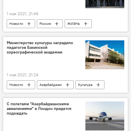
1 мая 2021, 21:49
Новости
Россия
ЖИЗНЬ
ТЕХНОЛОГИИ
Россия
мигранты
документ
Министерство культуры наградило
педагогов Бакинской
хореографической академии
1 мая 2021, 21:24
Новости
Азербайджан
Культура
ЖИЗНЬ
Бакинская хореографическая академия
С полетами "Азербайджанскими
авиалиниями" в Лондон придется
Министерство культуры АР
Награждение
подождать
Педагоги