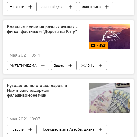
Новости
Азербайджан
Экономика
Политика
Али Асадов
Совет
Военные песни на разных языках -
финал фестиваля "Дорога на Ялту"
4:11:21
1 мая 2021, 19:44
МУЛЬТИМЕДИА
Видео
ЖИЗНЬ
Культура
Новости
Новости мира
Россия
Рукоделие по сто долларов: в
Нахчыване задержан
фальшивомонетчик
1 мая 2021, 19:07
Новости
Происшествия в Азербайджане