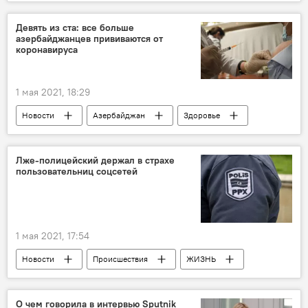
Происшествия
ЖИЗНЬ
Нахчыван
Фальшивомонетчик
задержание
Девять из ста: все больше
азербайджанцев прививаются от
коронавируса
1 мая 2021, 18:29
Новости
Азербайджан
Здоровье
ЖИЗНЬ
Вакцинация
Лже-полицейский держал в страхе
пользовательниц соцсетей
1 мая 2021, 17:54
Новости
Происшествия
ЖИЗНЬ
мошенничество
соцсети
задержание
О чем говорила в интервью Sputnik