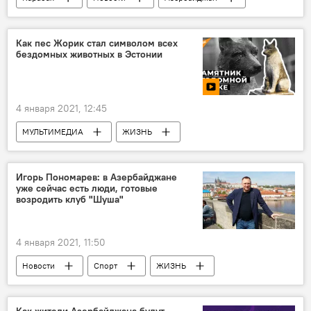
Минобороны АР
Как пес Жорик стал символом всех
бездомных животных в Эстонии
4 января 2021, 12:45
МУЛЬТИМЕДИА
ЖИЗНЬ
Новости мира
Новости
Видео
Игорь Пономарев: в Азербайджане
уже сейчас есть люди, готовые
возродить клуб "Шуша"
4 января 2021, 11:50
Новости
Спорт
ЖИЗНЬ
Азербайджан
Карабах
Футбол
Игорь Пономарев
Как жители Азербайджана будут