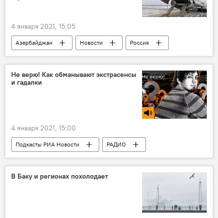
4 января 2021, 15:05
Азербайджан
Новости
Россия
Карабах
МЧС РФ
Агдамский район
Не верю! Как обманывают экстрасенсы
и гадалки
4 января 2021, 15:00
Подкасты РИА Новости
РАДИО
МУЛЬТИМЕДИА
Новости
В Баку и регионах похолодает