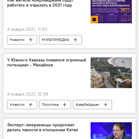
работать и отдыхать в 2021 году
4 января 2021, 11:00
Новости
МУЛЬТИМЕДИА
Инфографика
ЖИЗНЬ
Азербайджан
У Южного Кавказа появился огромный
потенциал - Михайлов
4 января 2021, 10:39
Новости
Политика
Азербайджан
Россия
АНАЛИТИКА
Евгений Михайлов
Южный Кавказ
Эксперт: американцы продолжат
делать пакости в отношении Китая
Потенциал
Россия
развитие