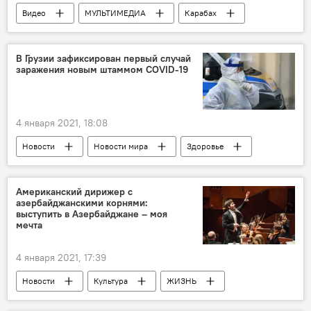
Видео
МУЛЬТИМЕДИА
Карабах
Азербайджан
Новости
Кельбаджарский район
Минобороны АР
В Грузии зафиксирован первый случай
заражения новым штаммом COVID-19
4 января 2021, 18:08
Новости
Новости мира
Здоровье
ЖИЗНЬ
Грузия
Коронавирус
Американский дирижер с
азербайджанскими корнями:
выступить в Азербайджане – моя
мечта
4 января 2021, 17:39
Новости
Культура
ЖИЗНЬ
Азербайджан
Новости мира