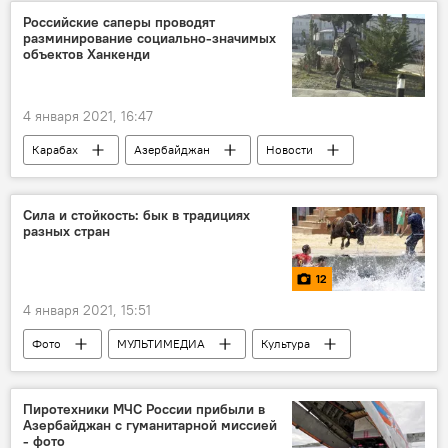
Дирижер
США
мечта
Российские саперы проводят
разминирование социально-значимых
объектов Ханкенди
4 января 2021, 16:47
Карабах
Азербайджан
Новости
Россия
Ханкенди
Саперы
Минобороны РФ
Сила и стойкость: бык в традициях
разных стран
12
4 января 2021, 15:51
Фото
МУЛЬТИМЕДИА
Культура
ЖИЗНЬ
Новости мира
Новости
Пиротехники МЧС России прибыли в
Азербайджан с гуманитарной миссией
- фото