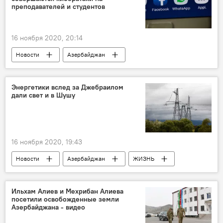
фермеры
Субсидии
преподавателей и студентов
Предупреждение
16 ноября 2020, 20:14
Новости
Азербайджан
ТЕХНОЛОГИИ
ЖИЗНЬ
Происшествия
Экономика
Энергетики вслед за Джебраилом
дали свет и в Шушу
WhatsApp
Министерство транспорта, связи и высоких технологий АР
кибератаки
преподаватели
16 ноября 2020, 19:43
студенты
Новости
Азербайджан
ЖИЗНЬ
Карабах
Экономика
ТЕХНОЛОГИИ
ОАО Azərişıq
Ильхам Алиев и Мехрибан Алиева
посетили освобожденные земли
Джебраильский район
Шуша
Азербайджана - видео