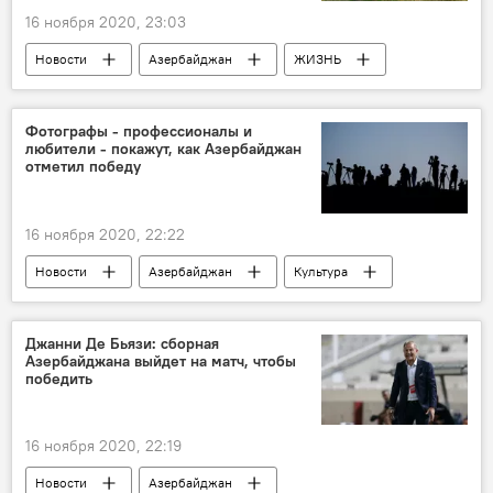
16 ноября 2020, 23:03
Новости
Азербайджан
ЖИЗНЬ
Карабах
Политика
Первый вице-президент Азербайджана Мехрибан Алиева
Фотографы - профессионалы и
любители - покажут, как Азербайджан
Джебраильский район
отметил победу
16 ноября 2020, 22:22
Новости
Азербайджан
Культура
ЖИЗНЬ
Карабах
победа
Фотографии
Выставка
Джанни Де Бьязи: сборная
Азербайджана выйдет на матч, чтобы
победить
16 ноября 2020, 22:19
Новости
Азербайджан