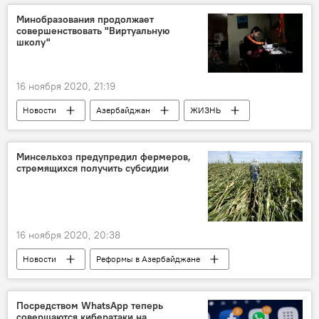
Шахматы
Гроссмейстер
Минобразования продолжает
совершенствовать "Виртуальную
Теймур Раджабов
Турнир
Онлайн
школу"
16 ноября 2020, 21:19
Новости
Азербайджан
ЖИЗНЬ
ТЕХНОЛОГИИ
Министерство образования АР
контроль
Минсельхоз предупредил фермеров,
стремящихся получить субсидии
Сайт
16 ноября 2020, 20:38
Новости
Реформы в Азербайджане
Азербайджан
ЖИЗНЬ
Экономика
Министерство сельского хозяйства АР
Посредством WhatsApp теперь
совершаются кибератаки на