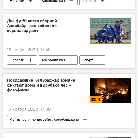
Новости
Азербайджан
Карабах
ЖИЗНЬ
Экономика
Министерство труда и социальной защиты населения АР
Два футболиста сборной
Азербайджана заболели
Центр
Реабилитация
коронавирусом
16 ноября 2020, 17:55
Новости
Азербайджан
Спорт
ЖИЗНЬ
Здоровье
Коронавирус
футболисты
Сборная
Покидающие Кельбаджар армяне
сжигают дома и вырубают лес –
фотофакты
12
16 ноября 2020, 17:30
Контрнаступление войск Азербайджана
МУЛЬТИМЕДИА
Фото
Происшествия
ЖИЗНЬ