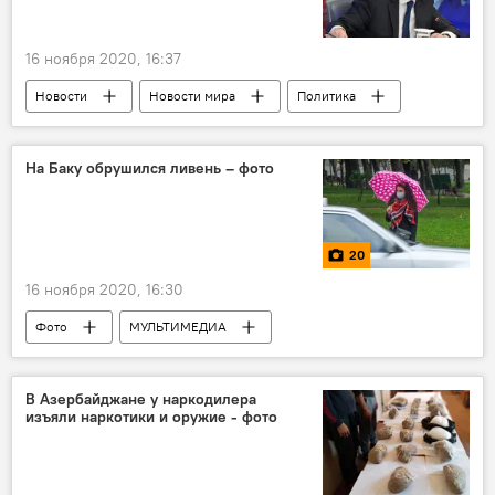
16 ноября 2020, 16:37
Новости
Новости мира
Политика
Карабах
Зограб Мнацаканян
Отставка
Армения
На Баку обрушился ливень – фото
20
16 ноября 2020, 16:30
Фото
МУЛЬТИМЕДИА
Происшествия
ЖИЗНЬ
Азербайджан
Новости
В Азербайджане у наркодилера
изъяли наркотики и оружие - фото