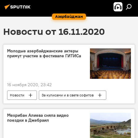
Азербайджан
Новости от 16.11.2020
Молодые азербайджанские актеры
примут участие в фестивале ГИТИСа
16 ноября 2020, 23:42
Новости
За кулисами и в свете софитов
Азербайджан
Россия
Культура
ЖИЗНЬ
актеры
Россия
Мехрибан Алиева сняла видео
поездки в Джебраил
фестиваль