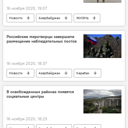
16 ноября 2020, 19:07
Новости
Азербайджан
ЖИЗНЬ
Политика
Карабах
Ильхам Алиев
Первый вице-президент Азербайджана Мехрибан Алиева
Российские миротворцы завершили
размещение наблюдательных постов
Физулинский район
Джебраильский район
16 ноября 2020, 18:37
Новости
Азербайджан
Карабах
Россия
Политика
Министерство обороны РФ
брифинг
В освобожденных районах появятся
социальные центры
миротворцы
Пост
16 ноября 2020, 18:23