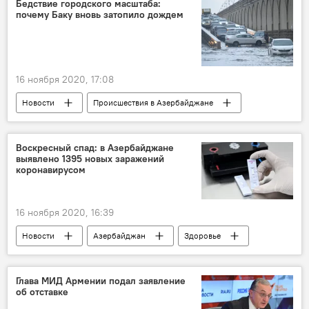
Бедствие городского масштаба:
почему Баку вновь затопило дождем
Азербайджан
Новости
Карабах
16 ноября 2020, 17:08
Новости
Происшествия в Азербайджане
ЖИЗНЬ
Экономика
Происшествия
ТЕХНОЛОГИИ
Баку
Наводнение
Воскресный спад: в Азербайджане
выявлено 1395 новых заражений
дождь
коронавирусом
16 ноября 2020, 16:39
Новости
Азербайджан
Здоровье
ЖИЗНЬ
Коронавирус
Статистика
Кабинет министров АР
Глава МИД Армении подал заявление
об отставке