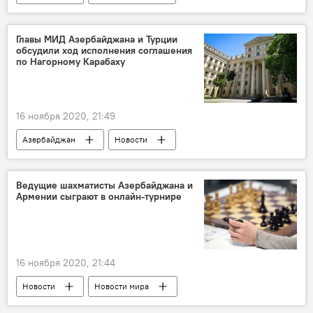
Новости мира
Спорт
ЖИЗНЬ
Сборная
Лига наций
УЕФА
Главы МИД Азербайджана и Турции
обсудили ход исполнения соглашения
Люксембург
по Нагорному Карабаху
16 ноября 2020, 21:49
Азербайджан
Новости
Новости мира
Карабах
Политика
Министерство иностранных дел АР
Турция
Ведущие шахматисты Азербайджана и
Армении сыграют в онлайн-турнире
Соглашение
Джейхун Байрамов
Мевлют Чавушоглу
16 ноября 2020, 21:44
Новости
Новости мира
Азербайджан
Спорт
ЖИЗНЬ