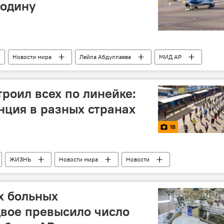
родину
Новости мира
Лейла Абдуллаева
МИД АР
троил всех по линейке:
нция в разных странах
18
ЖИЗНЬ
Новости мира
Новости
х больных
вое превысило число