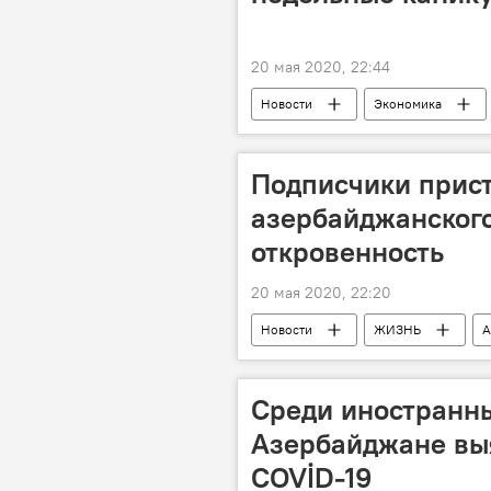
20 мая 2020, 22:44
Новости
Экономика
Служба ASAN
ASAN Kommu
Подписчики прис
азербайджанског
откровенность
20 мая 2020, 22:20
Новости
ЖИЗНЬ
А
Блогер
Развод
Среди иностранны
Азербайджане вы
COVİD-19