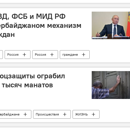
Министерство культуры и туризма АР
ВД, ФСБ и МИД РФ
зербайджаном механизм
ждан
Россия
Россия
граждане
соцзащиты ограбил
 тысяч манатов
зербайджане
Происшествия
ЖИЗНЬ
Государственный фонд социальной защиты населения АР