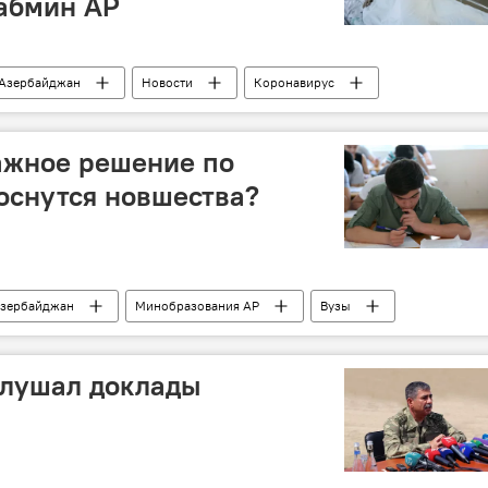
Кабмин АР
Азербайджан
Новости
Коронавирус
ажное решение по
коснутся новшества?
зербайджан
Минобразования АР
Вузы
слушал доклады