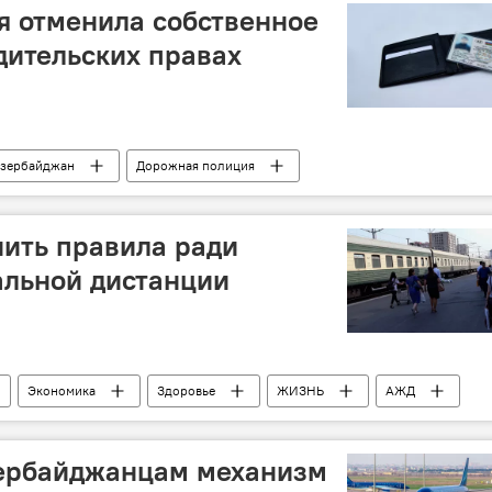
я отменила собственное
дительских правах
зербайджан
Дорожная полиция
ить правила ради
альной дистанции
Экономика
Здоровье
ЖИЗНЬ
АЖД
ербайджанцам механизм