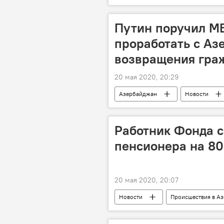
кинематография
развитие
Путин поручил М
проработать с А
возвращения гра
20 мая 2020, 20:29
Азербайджан
Новости
Возвращение
Работник Фонда 
пенсионера на 80
20 мая 2020, 20:07
Новости
Происшествия в А
Азербайджан
мошенник