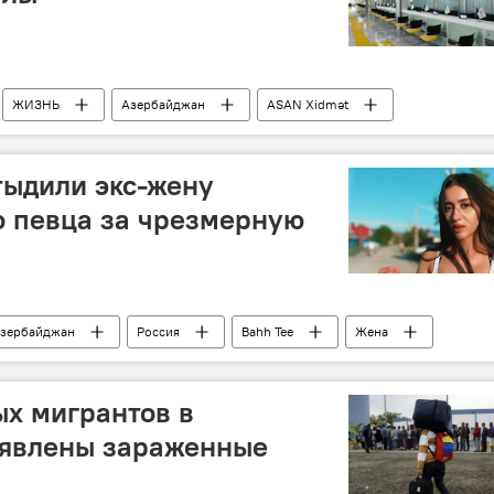
ЖИЗНЬ
Азербайджан
ASAN Хidmət
nal
Каникулы
тыдили экс-жену
о певца за чрезмерную
зербайджан
Россия
Bahh Tee
Жена
х мигрантов в
явлены зараженные