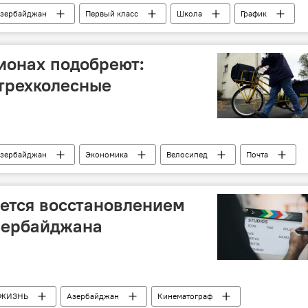
зербайджан
Первый класс
Школа
График
во образования АР
Русский сектор
ионах подобреют:
 трехколесные
зербайджан
Экономика
Велосипед
Почта
ется восстановлением
зербайджана
ЖИЗНЬ
Азербайджан
Кинематограф