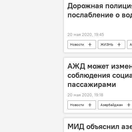
пенсионер
Присвоение
Дорожная полици
послабление о во
20 мая 2020, 19:45
Новости
ЖИЗНЬ
А
водительское удостоверение
АЖД может измен
соблюдения соци
пассажирами
20 мая 2020, 19:18
Новости
Азербайджан
Пассажиры
МИД объяснил аз