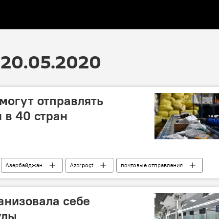
20.05.2020
могут отправлять
 в 40 стран
Азербайджан
Azərpoçt
почтовые отправления
анизовала себе
улы