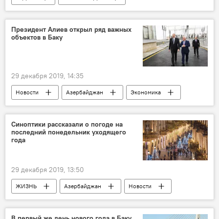
АНАЛИТИКА
ЖИЗНЬ
Азербайджан
Новости
Президент Алиев открыл ряд важных
объектов в Баку
29 декабря 2019, 14:35
Новости
Азербайджан
Экономика
Политика
Синоптики рассказали о погоде на
последний понедельник уходящего
года
29 декабря 2019, 13:50
ЖИЗНЬ
Азербайджан
Новости
синоптики
Дожди
Ливни
температура воздуха
В первый же день нового года в Баку