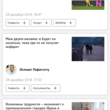
29 декабря 2019, 18:47
Новости
Спорт
ЖИЗНЬ
Азербайджан
Новости мира
вратарь
Футбол
Трансфер
Меж двумя женами: и будет он
носиться, пока где-то не получит
инфаркт
Исмаил Рафигоглу
29 декабря 2019, 17:52
Новости
Колумнисты
АНАЛИТИКА
ЖИЗНЬ
Азербайджан
Возможны трудности – экономист о
промышленном городке Ирана и