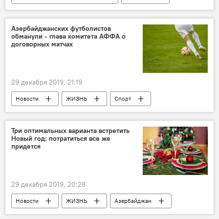
ЖИЗНЬ
Новости
Россия
Новости мира
Азербайджан
Азербайджанских футболистов
обманули - глава комитета АФФА о
договорных матчах
29 декабря 2019, 21:19
Новости
ЖИЗНЬ
Спорт
Азербайджан
АФФА
договорные матчи
Три оптимальных варианта встретить
Новый год: потратиться все же
придется
29 декабря 2019, 20:28
Новости
ЖИЗНЬ
Азербайджан
Праздник
Новый год 2022