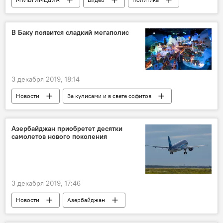
Азербайджан
Новости
Карабах
Россия
В Баку появится сладкий мегаполис
3 декабря 2019, 18:14
Новости
За кулисами и в свете софитов
ЖИЗНЬ
Мегаполис
Баку
Сладости
Aзербайджан приобретет десятки
самолетов нового поколения
3 декабря 2019, 17:46
Новости
Азербайджан
Новости мира
Экономика