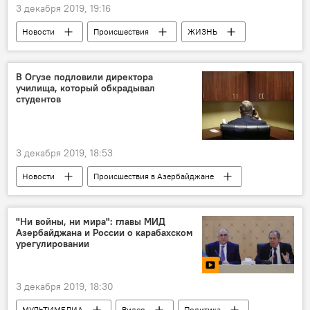
3 декабря 2019, 19:16
Новости
Происшествия
ЖИЗНЬ
Национальное агентство по очистке от мин территорий АР (ANAMA)
артиллерийский снаряд
Баку
В Огузе подловили директора
училища, который обкрадывал
Ясамальский район
студентов
3 декабря 2019, 18:53
Новости
Происшествия в Азербайджане
Азербайджан
Происшествия
ЖИЗНЬ
мошенничество
Огуз
"Ни войны, ни мира": главы МИД
Азербайджана и России о карабахском
урегулировании
3 декабря 2019, 18:30
МУЛЬТИМЕДИА
Видео
Политика