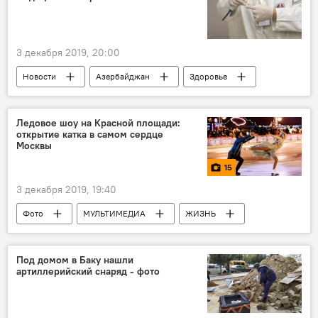
Формула 1: сезон 2022
3 декабря 2019, 20:00
Новости
Азербайджан
Здоровье
ЖИЗНЬ
Экономика
ОМС
взносы
закон
Ледовое шоу на Красной площади:
открытие катка в самом сердце
Государственное агентство обязательного медицинского страхования (ГАОМС)
Москвы
15
3 декабря 2019, 19:40
Фото
МУЛЬТИМЕДИА
ЖИЗНЬ
Культура
Новости мира
Новости
Россия
Под домом в Баку нашли
артиллерийский снаряд - фото