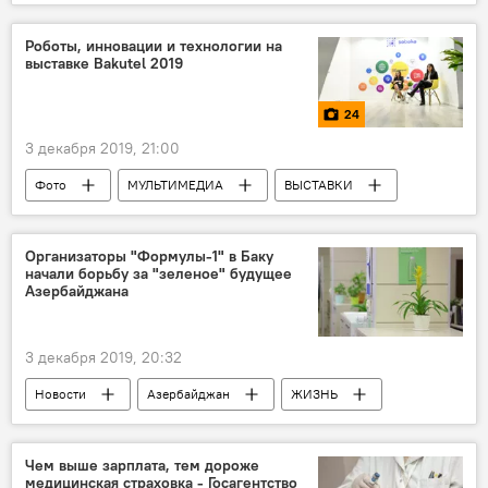
ЖИЗНЬ
Филипп Киркоров
Дочь
День рождения
Роботы, инновации и технологии на
выставке Bakutel 2019
24
3 декабря 2019, 21:00
Фото
МУЛЬТИМЕДИА
ВЫСТАВКИ
Экономика
ТЕХНОЛОГИИ
ЖИЗНЬ
Азербайджан
Новости
Организаторы "Формулы-1" в Баку
начали борьбу за "зеленое" будущее
Азербайджана
3 декабря 2019, 20:32
Новости
Азербайджан
ЖИЗНЬ
Экономика
Спорт
Baku City Circuit
Благотворительность
Экология
Чем выше зарплата, тем дороже
медицинская страховка - Госагентство