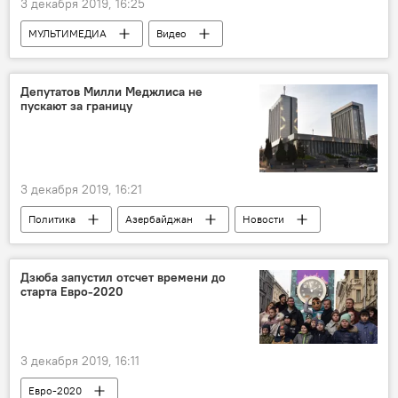
3 декабря 2019, 16:25
МУЛЬТИМЕДИА
Видео
Азербайджан
Новости
Россия
Политика
Депутатов Милли Меджлиса не
пускают за границу
3 декабря 2019, 16:21
Политика
Азербайджан
Новости
Роспуск
Парламент
Милли Меджлис
Дзюба запустил отсчет времени до
старта Евро-2020
Внеочередные выборы в Милли Меджлис
3 декабря 2019, 16:11
Евро-2020