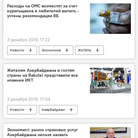
Расходы на ОМС возместят за счет
курильщиков и любителей выпить -
учтены рекомендации ВБ
3 декабря 2019, 17:22
Новости
Экономика
ЖИЗНЬ
Азербайджан
акцизы
налоги
Повышение
алкоголь
Жителям Азербайджана и гостям
страны на Bakutel представили все
Табачные изделия
ОМС
новинки ИКТ
Возмещение
ВБ
3 декабря 2019, 17:04
Новости
Азербайджан
ТЕХНОЛОГИИ
ЖИЗНЬ
ВЫСТАВКИ
Экономика
Выставка
Экономист: рынок страховых услуг
Азербайджана нельзя назвать
Bakutel