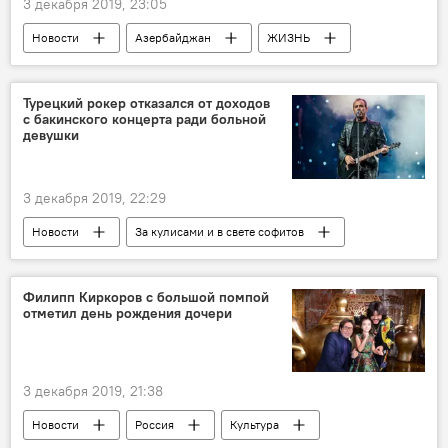
3 декабря 2019, 23:05
Новости
Азербайджан
ЖИЗНЬ
Экономика
Агентство продовольственной безопасности АР
Турецкий рокер отказался от доходов
с бакинского концерта ради больной
Вредители
Баку
фрукты
девушки
3 декабря 2019, 22:29
Новости
За кулисами и в свете софитов
Азербайджан
Новости мира
Культура
ЖИЗНЬ
Здоровье
Филипп Киркоров с большой помпой
отметил день рождения дочери
концерт
Благотворительность
Девушка
Баку
3 декабря 2019, 21:38
Новости
Россия
Культура