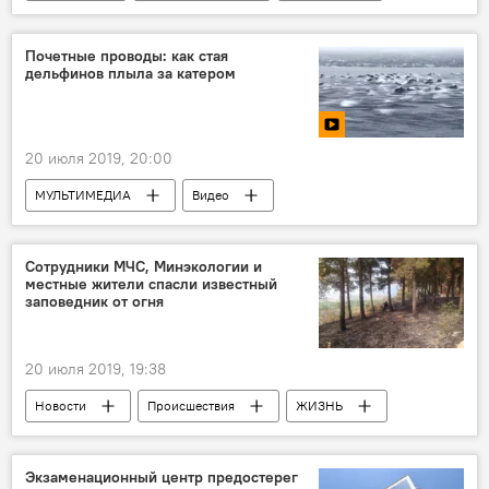
Баку
Проблема
Белье
балкон
Почетные проводы: как стая
дельфинов плыла за катером
20 июля 2019, 20:00
МУЛЬТИМЕДИА
Видео
Новости мира
Новости
Сотрудники МЧС, Минэкологии и
местные жители спасли известный
заповедник от огня
20 июля 2019, 19:38
Новости
Происшествия
ЖИЗНЬ
Азербайджан
Экзаменационный центр предостерег