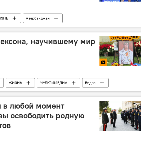
ИЗНЬ
Азербайджан
жексона, научившему мир
ЖИЗНЬ
МУЛЬТИМЕДИА
Видео
 в любой момент
вы освободить родную
тов