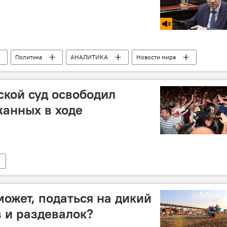
Политика
АНАЛИТИКА
Новости мира
ской суд освободил
жанных в ходе
может, податься на дикий
в и раздевалок?