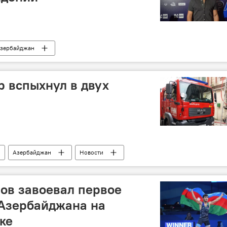
зербайджан
р вспыхнул в двух
Азербайджан
Новости
ов завоевал первое
 Азербайджана на
ке