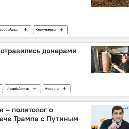
зербайджан
Колумнисты
к отравились донерами
Азербайджан
Новости
я – политолог о
ече Трампа с Путиным