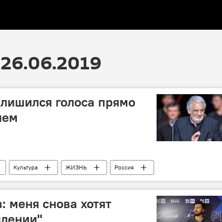
26.06.2019
лишился голоса прямо
ием
Культура
ЖИЗНЬ
Россия
: меня снова хотят
идении"